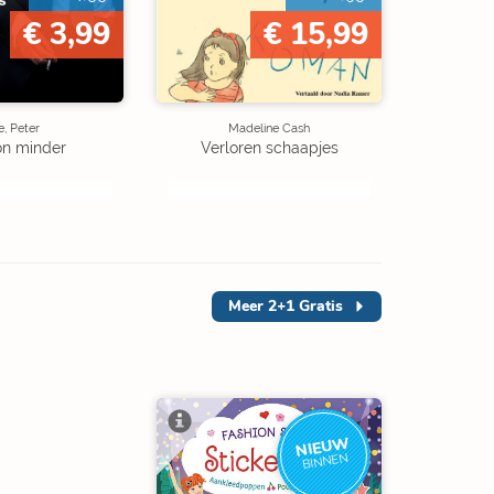
€ 3,99
€ 15,99
, Peter
Madeline Cash
on minder
Verloren schaapjes
Meer
2+1 Gratis
NIEUW
BINNEN