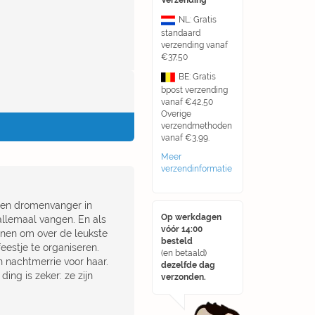
Verzending
NL: Gratis
standaard
verzending vanaf
€37,50
BE: Gratis
bpost verzending
vanaf €42,50
Overige
verzendmethoden
vanaf €3,99.
Meer
verzendinformatie
 een dromenvanger in
Op werkdagen
allemaal vangen. En als
vóór 14:00
nen om over de leukste
besteld
eestje te organiseren.
(en betaald)
en nachtmerrie voor haar.
dezelfde dag
ing is zeker: ze zijn
verzonden.