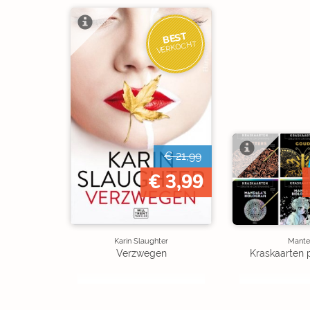
BEST
VERKOCHT
€ 21,99
€ 3,99
Karin Slaughter
Mante
Verzwegen
Kraskaarten 