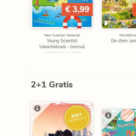
€ 3,99
New Scientist, Redactie
Montefiore
Young Scientist
De stem van
Vakantieboek - bomvol
weetjes en puzzels
2+1 Gratis
BEST
VERKOCHT