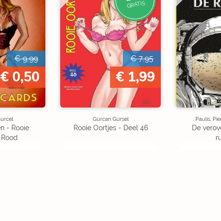
GRATIS
€ 9,99
€ 7,95
€ 0,50
€ 1,99
urcel
Gürcan Gürsel
Paulis, P
n - Rooie
Rooie Oortjes - Deel 46
De verov
- Rood
r