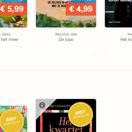
€ 5,99
€ 4,99
, Santa
Reynolds, Allie
Kee
 het meer
De baai
Het k
BEST
VERKOCHT
BEST
VERKOCHT