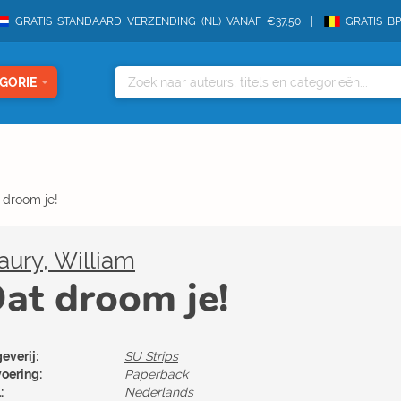
GRATIS STANDAARD VERZENDING (NL) VANAF €37,50
GRATIS B
GORIE
 droom je!
ury, William
at droom je!
everij:
SU Strips
voering:
Paperback
:
Nederlands