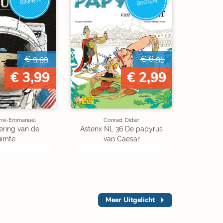
BINNEN
BINNEN
€ 9,99
€ 6,95
€ 3,99
€ 2,99
ierre-Emmanuel
Conrad, Didier
ering van de
Asterix NL 36 De papyrus
uimte
van Caesar
Meer
Uitgelicht