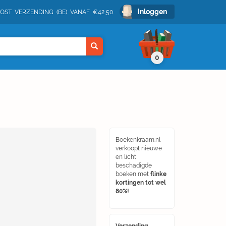
Inloggen
POST VERZENDING (BE) VANAF €42,50
0
Boekenkraam.nl
verkoopt nieuwe
en licht
beschadigde
boeken met
flinke
kortingen tot wel
80%!