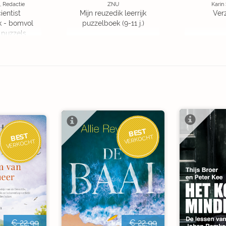
, Redactie
ZNU
Karin
ientist
Mijn reuzedik leerrijk
Ver
k - bomvol
puzzelboek (9-11 j.)
 puzzels
BEST
BEST
VERKOCHT
VERKOCHT
€ 22,99
€ 22,99