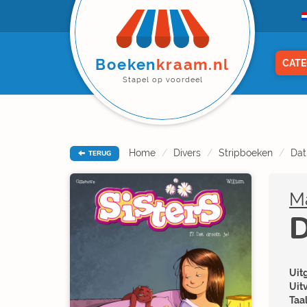
Boeken
kraam.nl
CATE
Stapel op voordeel
Home
Divers
Stripboeken
Dat
TERUG
Ma
D
Uitg
Uit
Taal