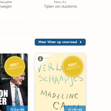
 Slaughter
Ellory, R.J.
zwegen
Tijden van duisternis
Meer
Weer op voorraad
BEST
BEST
VERKOCHT
VERKOCHT
€ 24,99
€ 26,99