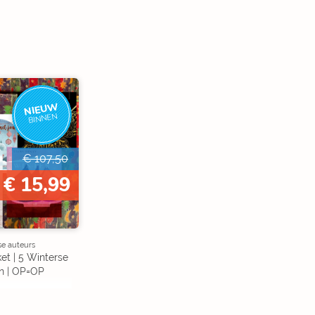
NIEUW
BINNEN
€ 107,50
€ 15,99
se auteurs
et | 5 Winterse
n | OP=OP