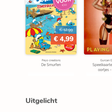
R
€10
€ 12,99
€ 4,99
Peyo creations
Gurcan G
De Smurfen
Speelkaarte
oortjes 
Uitgelicht