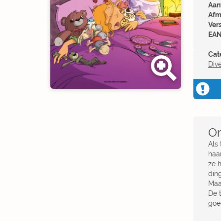
Aant
Afm
Ver
EAN
Cat
Div
Om
Als
haa
ze 
din
Maar
De t
goe