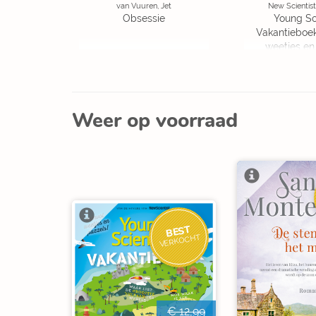
van Vuuren, Jet
New Scientist
Obsessie
Young Sc
Vakantieboe
weetjes en
Weer op voorraad
BEST
VERKOCHT
€ 12,99