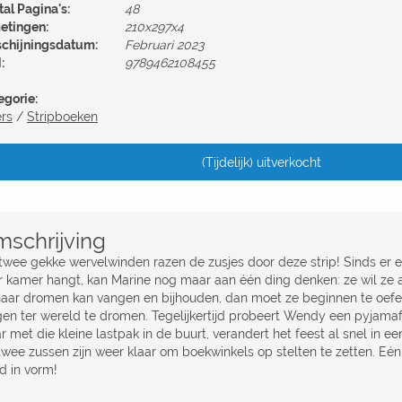
al Pagina's:
48
etingen:
210x297x4
schijningsdatum:
Februari 2023
:
9789462108455
egorie:
ers
/
Stripboeken
(Tijdelijk) uitverkocht
schrijving
 twee gekke wervelwinden razen de zusjes door deze strip! Sinds er
r kamer hangt, kan Marine nog maar aan één ding denken: ze wil ze 
haar dromen kan vangen en bijhouden, dan moet ze beginnen te oefe
gen ter wereld te dromen. Tegelijkertijd probeert Wendy een pyjamaf
 met die kleine lastpak in de buurt, verandert het feest al snel in e
wee zussen zijn weer klaar om boekwinkels op stelten te zetten. Eén d
d in vorm!