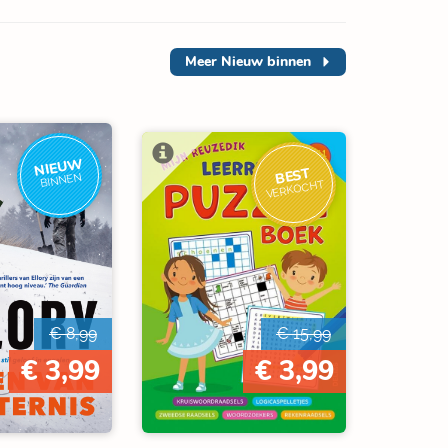
Meer
Nieuw binnen
NIEUW
BEST
BINNEN
VERKOCHT
€ 8,99
€ 15,99
€ 3,99
€ 3,99