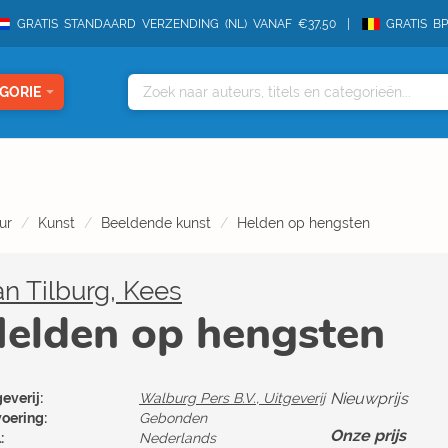
GRATIS STANDAARD VERZENDING (NL) VANAF €37,50
GRATIS B
GORIE
ur
Kunst
Beeldende kunst
Helden op hengsten
n Tilburg, Kees
elden op hengsten
Nieuwprijs
everij:
Walburg Pers B.V., Uitgeverij
voering:
Gebonden
Onze prijs
:
Nederlands