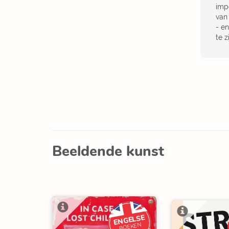
imp
van 
- e
te z
Beeldende kunst
ENGELSE
BOEKEN