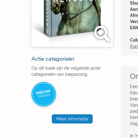
Sta
Aant
Afm
Ver
EAN
Cat
Kuns
Actie categorieën
Op dit boek zijn de volgende actie
categorieën van toepassing:
Om
Een
NIEUW
Kau
BINNEN
bre
Van
pad 
hon
Meer informatie
nog 
In 