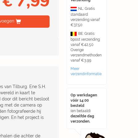
€ 7,99
Verzending
NL: Gratis
standaard
verzending vanaf
voegen
€37,50
BE: Gratis
bpost verzending
vanaf €42,50
Overige
verzendmethoden
vanaf €3,99.
Meer
verzendinformatie
s van Tilburg. Ene S.H.
ereld in kaart te
Op werkdagen
 door dit bericht besloot
vóór 14:00
ging met de camera op
besteld
nden fotografeerde hij
(en betaald)
dezelfde dag
gen. En het project is
verzonden.
erhalen die achter de