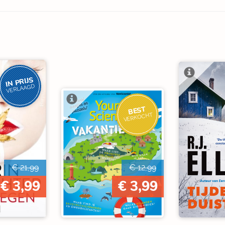
IN PRIJS
VERLAAGD
BEST
VERKOCHT
€ 21,99
€ 12,99
€ 3,99
€ 3,99