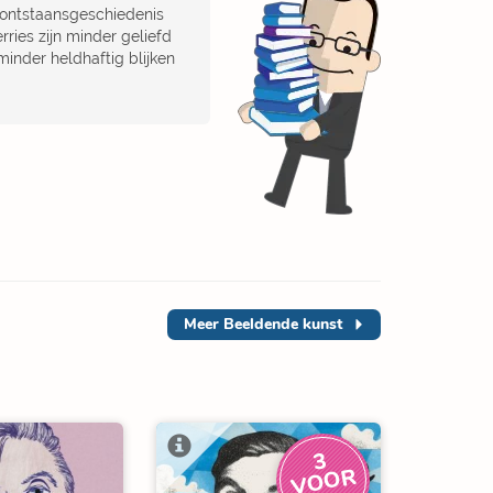
 ontstaansgeschiedenis
rries zijn minder geliefd
minder heldhaftig blijken
Meer
Beeldende kunst
3
V
O
O
R