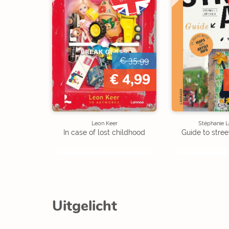
€ 35,99
€ 4,99
Leon Keer
Stéphanie 
In case of lost childhood
Guide to street
Uitgelicht