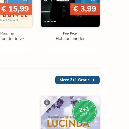
€ 15,99
€ 3,99
e Marsman
Kee, Peter
r en de duivel
Het kon minder
Meer
2+1 Gratis
2+1
GRATIS