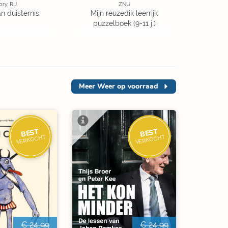
ory, R.J.
ZNU
an duisternis
Mijn reuzedik leerrijk
puzzelboek (9-11 j.)
Meer
Weer op voorraad
BEST
BEST
VERKOCHT
VERKOCHT
€ 24,99
€ 24,99