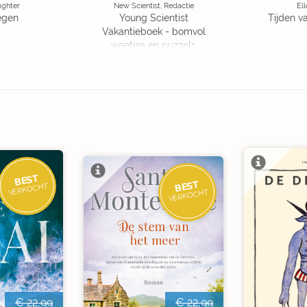
ughter
New Scientist, Redactie
Ell
egen
Young Scientist
Tijden v
Vakantieboek - bomvol
weetjes en puzzels
BEST
BEST
VERKOCHT
VERKOCHT
€ 22,99
€ 22,99