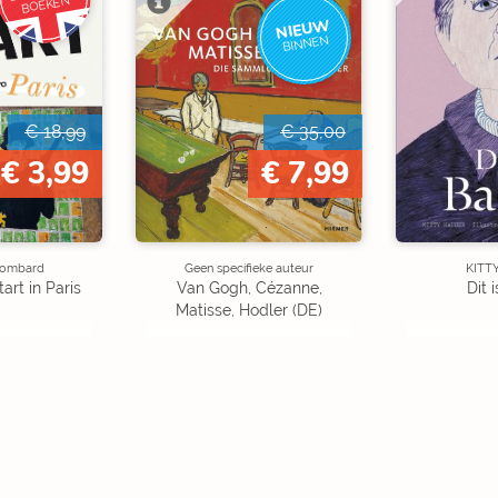
BOEKEN
NIEUW
BINNEN
€ 18,99
€ 35,00
€ 3,99
€ 7,99
Lombard
Geen specifieke auteur
KITT
art in Paris
Van Gogh, Cézanne,
Dit 
Matisse, Hodler (DE)