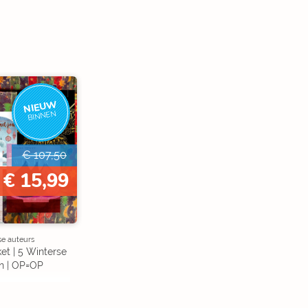
NIEUW
BINNEN
€ 107,50
€ 15,99
se auteurs
et | 5 Winterse
n | OP=OP