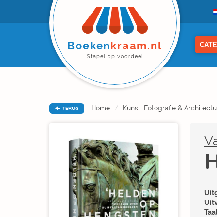
Boeken
kraam.nl
CATE
Stapel op voordeel
Home
Kunst, Fotografie & Architectu
TERUG
Va
H
Uitg
Uit
Taal