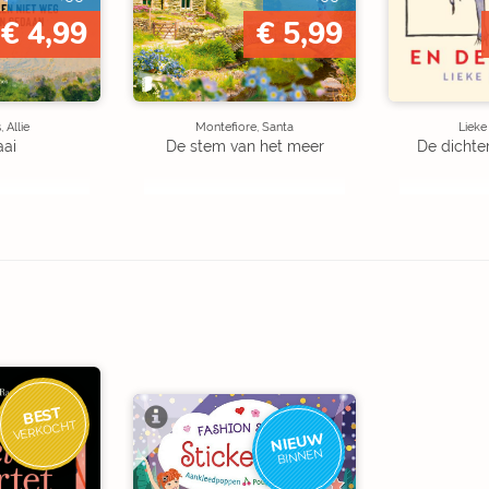
€ 4,99
€ 5,99
 Allie
Montefiore, Santa
Liek
aai
De stem van het meer
De dichte
BEST
VERKOCHT
NIEUW
BINNEN