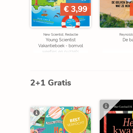
€ 3,99
New Scientist, Redactie
Reynolds,
Young Scientist
De b
Vakantieboek - bomvol
weetjes en puzzels
2+1 Gratis
BEST
VERKOCHT