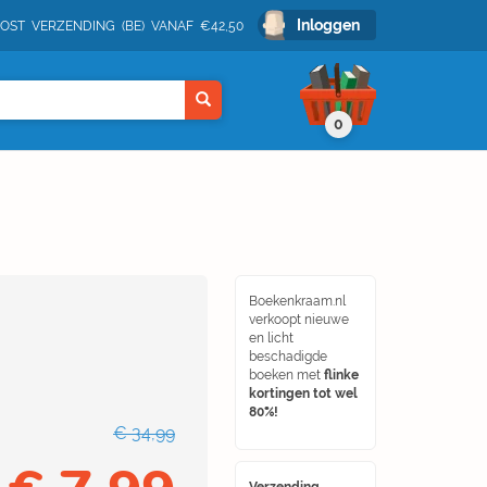
Inloggen
POST VERZENDING (BE) VANAF €42,50
0
Boekenkraam.nl
verkoopt nieuwe
en licht
beschadigde
boeken met
flinke
kortingen tot wel
80%!
€ 34,99