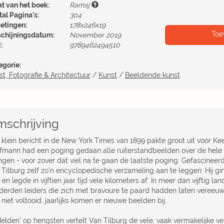
at van het boek:
Ramsj
al Pagina's:
304
etingen:
178x246x19
Toe
schijningsdatum:
November 2019
:
9789462494510
egorie:
t, Fotografie & Architectuur
/
Kunst
/
Beeldende kunst
schrijving
 klein bericht in de New York Times van 1899 pakte groot uit voor Kee
fmann had een poging gedaan alle ruiterstandbeelden over de hele w
ngen - voor zover dat viel na te gaan de laatste poging. Gefascineerd
 Tilburg zelf zo'n encyclopedische verzameling aan te leggen. Hij 
en legde in vijftien jaar tijd vele kilometers af. In meer dan vijftig la
derden leiders die zich met bravoure te paard hadden laten vereeuwi
niet voltooid, jaarlijks komen er nieuwe beelden bij.
'Helden' op hengsten vertelt Van Tilburg de vele, vaak vermakelijke v