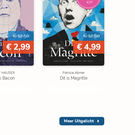
€10
€ 12,50
€ 12,50
€ 2,99
€ 4,99
Y HAUSER
Patricia Allmer
is Bacon
Dit is Magritte
Meer
Uitgelicht