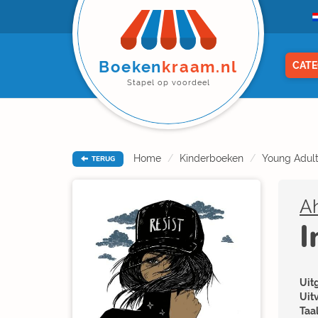
Boeken
kraam.nl
CATE
Stapel op voordeel
Home
Kinderboeken
Young Adul
TERUG
A
I
Uitg
Uit
Taal