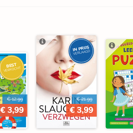
IN PRIJS
VERLAAGD
BEST
VERKOCHT
€ 12,99
€ 21,99
€ 3,99
€ 3,99