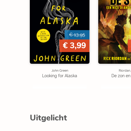
€ 13,95
€ 3,99
John Green
Riordan,
Looking for Alaska
De zon en
Uitgelicht