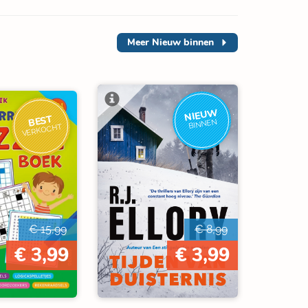
Meer
Nieuw binnen
NIEUW
BEST
BINNEN
VERKOCHT
€ 15,99
€ 8,99
€ 3,99
€ 3,99