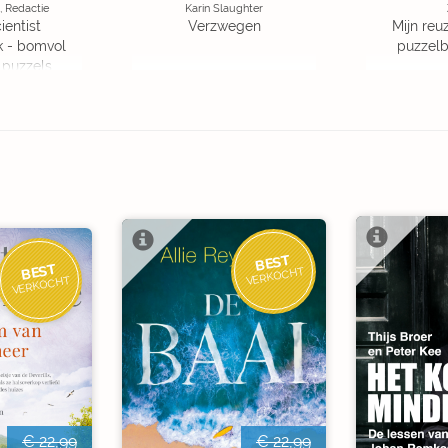
, Redactie
Karin Slaughter
ientist
Verzwegen
Mijn reuz
k - bomvol
puzzelbo
 puzzels
BEST
BEST
VERKOCHT
VERKOCHT
€ 22,99
€ 22,99