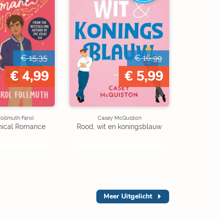
€ 15,35
€ 16,99
€ 4,99
€ 5,99
ollmuth Farol
Casey McQuiston
ical Romance
Rood, wit en koningsblauw
Meer
Uitgelicht