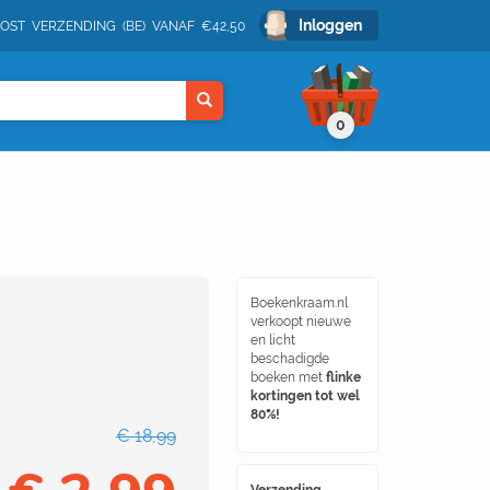
Inloggen
POST VERZENDING (BE) VANAF €42,50
0
Boekenkraam.nl
verkoopt nieuwe
en licht
beschadigde
boeken met
flinke
kortingen tot wel
80%!
€ 18,99