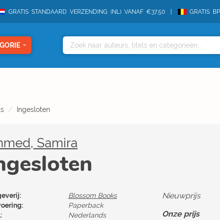
GRATIS STANDAARD VERZENDING (NL) VANAF €37,50
GRATIS B
GORIE
ts
Ingesloten
hmed, Samira
ngesloten
Nieuwprijs
everij:
Blossom Books
voering:
Paperback
Onze prijs
:
Nederlands