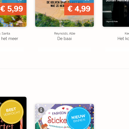
€ 5,99
€ 4,99
, Santa
Reynolds, Allie
Kee
 het meer
De baai
Het k
BEST
VERKOCHT
NIEUW
BINNEN