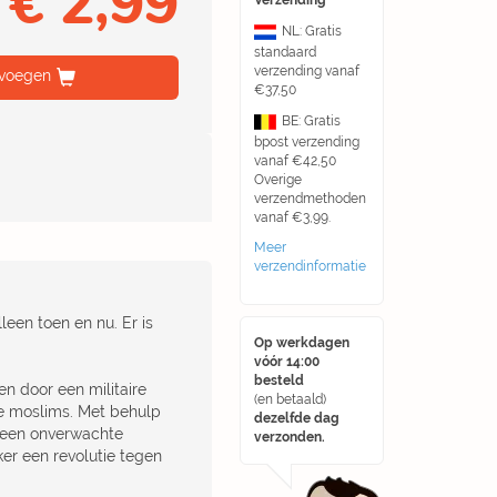
€ 2,99
Verzending
NL: Gratis
standaard
verzending vanaf
voegen
€37,50
BE: Gratis
bpost verzending
vanaf €42,50
Overige
verzendmethoden
vanaf €3,99.
Meer
verzendinformatie
lleen toen en nu. Er is
Op werkdagen
vóór 14:00
besteld
n door een militaire
(en betaald)
e moslims. Met behulp
dezelfde dag
n een onverwachte
verzonden.
er een revolutie tegen