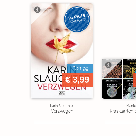
IN PRIJS
VERLAAGD
€ 21,99
€ 3,99
Karin Slaughter
Mante
Verzwegen
Kraskaarten 