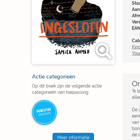
Sta
Aant
Afm
Ver
EAN
Cat
Kin
You
Actie categorieën
Om
Op dit boek zijn de volgende actie
'Ik 
categorieën van toepassing:
all
NIEUW
De 
BINNEN
een
van
bon
de 
Meer informatie