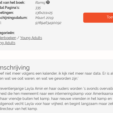
at van het boek:
Ramsj
al Pagina's:
335
etingen:
136x211x25
Toe
schijningsdatum:
Maart 2019
:
9789463490092
egorieën:
derboeken
/
Young Adults
ng Adults
schrijving
leef niet meer volgens een kalender, ik kijk niet meer naar data. Er is a
een wat we ooit waren, en wat we geworden zijn.’
zeventienjarige Layla Amin en haar ouders worden ’s avonds overvalle
heid die hen meeneemt naar een interneringskamp voor Amerikaans
 haar vriendje buiten het kamp, haar nieuwe vrienden in het kamp e
dgenoot vecht Layla voor haar vrijheid, en begint langzaam maar zek
directeur van het kamp.