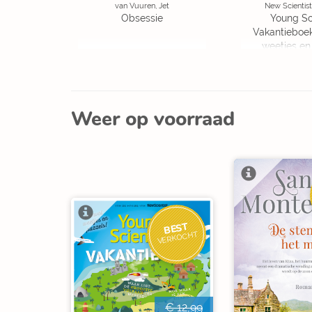
van Vuuren, Jet
New Scientist
Obsessie
Young Sc
Vakantieboe
weetjes en
Weer op voorraad
BEST
VERKOCHT
€ 12,99