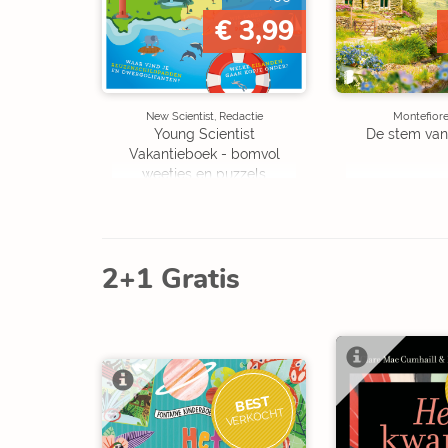
€ 3,99
New Scientist, Redactie
Montefiore
Young Scientist
De stem van
Vakantieboek - bomvol
weetjes en puzzels
2+1 Gratis
BEST
VERKOCHT