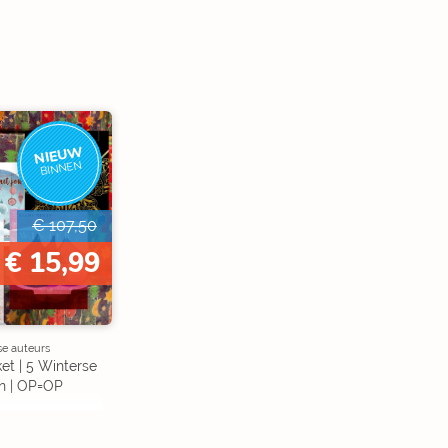
NIEUW
BINNEN
€ 107,50
€ 15,99
se auteurs
et | 5 Winterse
n | OP=OP