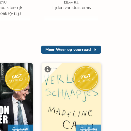
ZNU
Ellory, R.J.
edik leerrijk
Tijden van duisternis
ek (9-11 j.)
Meer
Weer op voorraad
BEST
BEST
VERKOCHT
VERKOCHT
€ 24,99
€ 26,99