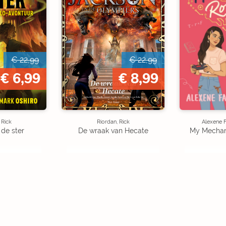
€ 22,99
€ 22,99
€ 6,99
€ 8,99
 Rick
Riordan, Rick
Alexene F
 de ster
De wraak van Hecate
My Mechan