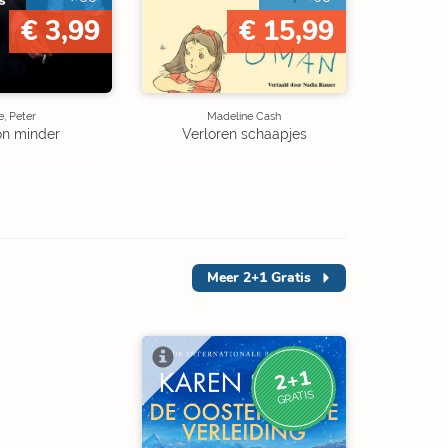
€ 3,99
€ 15,99
, Peter
Madeline Cash
on minder
Verloren schaapjes
Meer
2+1 Gratis
2+1
GRATIS