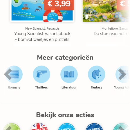
€ 3,99
€ 
New Scientist, Redactie
Montefiore, Santa
Young Scientist Vakantieboek
De stem van het m
- bomvol weetjes en puzzels
Meer categorieën
Romans
Thrillers
Literatuur
Fantasy
Young Adu
Bekijk onze acties
WEER OP
IN PRIJS
NIEUW