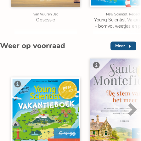
van Vuuren, Jet
New Scientist, Redact
Obsessie
Young Scientist Vakan
- bomvol weetjes en p
Weer op voorraad
Meer
V
BEST
VERKOCHT
€ 12,99
€