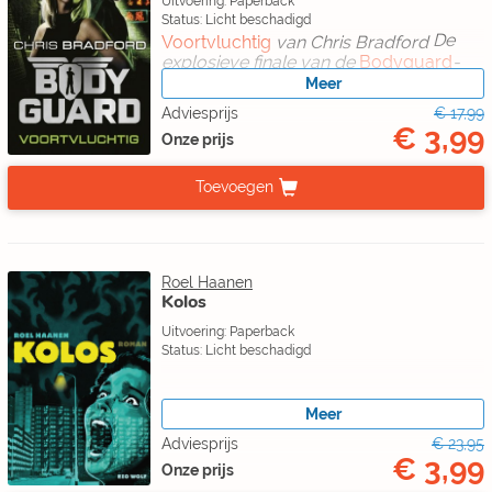
Uitvoering: Paperback
Status: Licht beschadigd
De
Voortvluchtig
van Chris Bradford
explosieve finale van de
Bodyguard
-
serie!
Meer
Adviesprijs
€ 17,99
€ 3,99
Onze prijs
Toevoegen
Roel Haanen
Kolos
Uitvoering: Paperback
Status: Licht beschadigd
Meer
Adviesprijs
€ 23,95
€ 3,99
Onze prijs