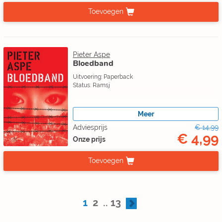
Toevoegen
Pieter Aspe
Bloedband
Uitvoering: Paperback
Status: Ramsj
Meer
Adviesprijs
€ 14,99
€ 4,99
Onze prijs
Toevoegen
1
2
..
13