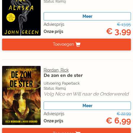
Status: Ramsj
Meer
Adviesprijs
€ 13,95
€ 3,99
Onze prijs
Toevoegen
Riordan, Rick
De zon en de ster
Uitvoering: Paperback
Status: Ramsj
Volg Nico en Will naar de Onderwereld
Meer
Adviesprijs
€ 22,99
€ 6,99
Onze prijs