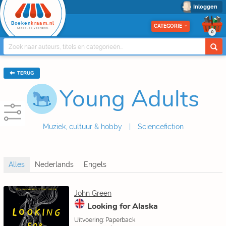
Inloggen
Boeken
kraam.nl
CATEGORIE
Stapel op voordeel
0
TERUG
Young Adults
Muziek, cultuur & hobby
Sciencefiction
John Green
Looking for Alaska
Uitvoering: Paperback