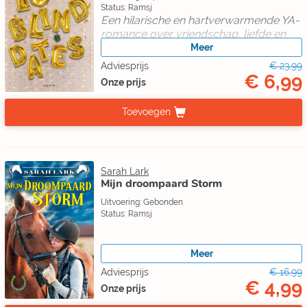
Status: Ramsj
Een hilarische en hartverwarmende YA-
romance over vriendschap, liefde en
familie.
Meer
Adviesprijs
€ 23,99
€ 6,99
Onze prijs
Toevoegen
Sarah Lark
Mijn droompaard Storm
Uitvoering: Gebonden
Status: Ramsj
Meer
Adviesprijs
€ 16,99
€ 4,99
Onze prijs