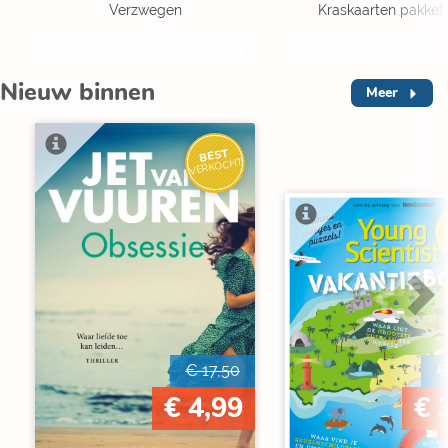
Verzwegen
Kraskaarten pakket 
Nieuw binnen
Meer
BEST
VERKOCHT
V
€ 17,50
€
€ 4,99
€ 