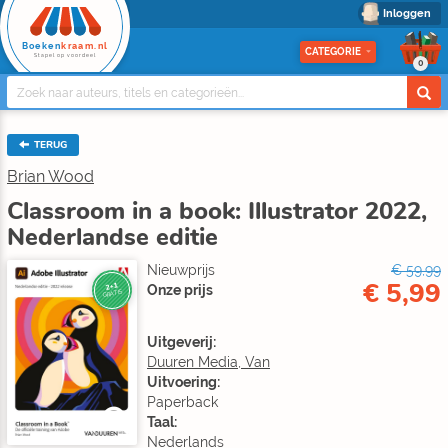
Inloggen
Boeken
kraam.nl
CATEGORIE
Stapel op voordeel
0
TERUG
Brian Wood
Classroom in a book: Illustrator 2022,
Nederlandse editie
Nieuwprijs
€ 59,99
€ 5,99
2+1
Onze prijs
GRATIS
Uitgeverij:
Duuren Media, Van
Uitvoering:
Paperback
Taal:
Nederlands