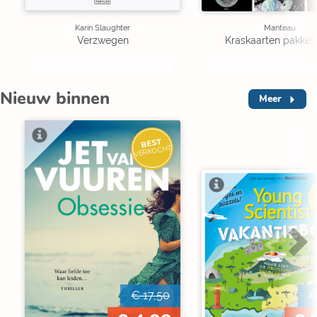
Karin Slaughter
Manteau
Verzwegen
Kraskaarten pakket 
Nieuw binnen
Meer
BEST
VERKOCHT
V
€ 17,50
€