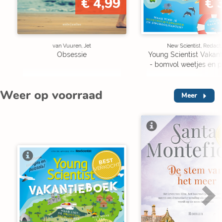
€ 4,99
€ 
van Vuuren, Jet
New Scientist, Redact
Obsessie
Young Scientist Vakan
- bomvol weetjes en p
Weer op voorraad
Meer
V
BEST
VERKOCHT