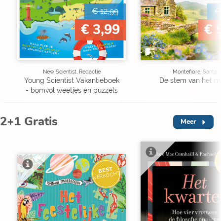
€ 12,99
€
€ 3,99
€ 
New Scientist, Redactie
Montefiore, Santa
Young Scientist Vakantieboek
De stem van het m
- bomvol weetjes en puzzels
2+1 Gratis
Meer
V
BEST
VERKOCHT