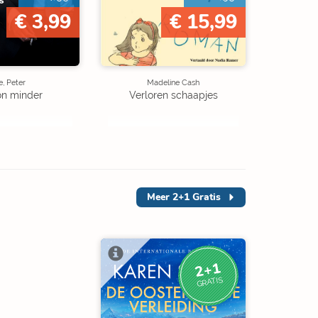
€ 3,99
€ 15,99
, Peter
Madeline Cash
on minder
Verloren schaapjes
Meer
2+1 Gratis
2+1
GRATIS