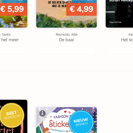
€ 5,99
€ 4,99
, Santa
Reynolds, Allie
Kee
 het meer
De baai
Het k
BEST
VERKOCHT
NIEUW
BINNEN