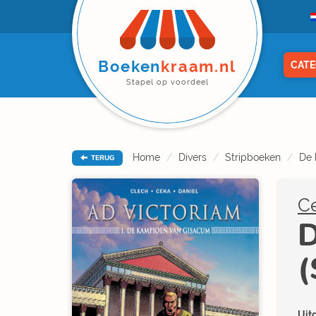
Boeken
kraam.nl
CATE
Stapel op voordeel
Home
Divers
Stripboeken
De 
TERUG
C
D
(
Uitg