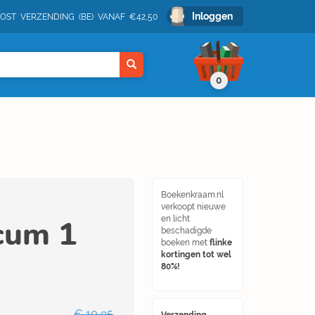
Inloggen
POST VERZENDING (BE) VANAF €42,50
0
Boekenkraam.nl
verkoopt nieuwe
cum 1
en licht
beschadigde
boeken met
flinke
kortingen tot wel
80%!
€ 10,95