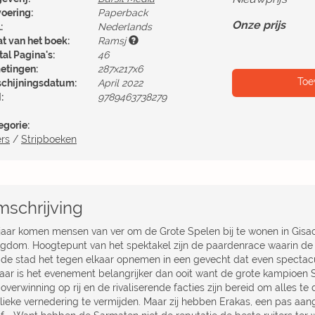
voering:
Paperback
Onze prijs
:
Nederlands
at van het boek:
Ramsj
al Pagina's:
46
etingen:
287x217x6
Toe
schijningsdatum:
April 2022
:
9789463738279
egorie:
ers
/
Stripboeken
schrijving
 jaar komen mensen van ver om de Grote Spelen bij te wonen in Gis
ligdom. Hoogtepunt van het spektakel zijn de paardenrace waarin de v
 de stad het tegen elkaar opnemen in een gevecht dat even spectacul
jaar is het evenement belangrijker dan ooit want de grote kampioen S
overwinning op rij en de rivaliserende facties zijn bereid om alles t
lieke vernedering te vermijden. Maar zij hebben Erakas, een pas a