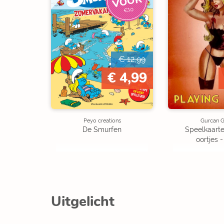
R
€10
€ 12,99
€ 4,99
Peyo creations
Gurcan G
De Smurfen
Speelkaarte
oortjes 
Uitgelicht