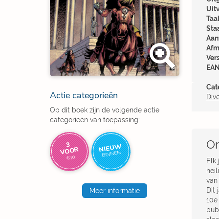
Uit
Taal
Sta
Aant
Afm
Ver
EAN
Cat
Actie categorieën
Div
Op dit boek zijn de volgende actie
categorieën van toepassing:
Om
3
NIEUW
VOOR
BINNEN
€10
Elk
hei
van
Dit 
Meer informatie
10e 
pub