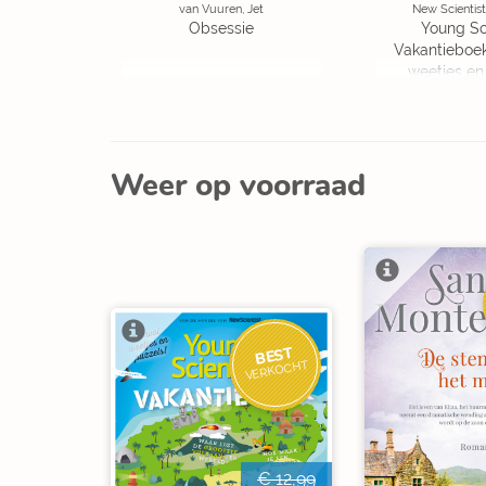
van Vuuren, Jet
New Scientist
Obsessie
Young Sc
Vakantieboe
weetjes en
Weer op voorraad
BEST
VERKOCHT
€ 12,99