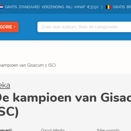
GRATIS STANDAARD VERZENDING (NL) VANAF €37,50
GRATIS B
GORIE
kampioen van Gisacum 1 (SC)
eka
e kampioen van Gisa
SC)
Nieuwprijs
everij:
Darsil Media