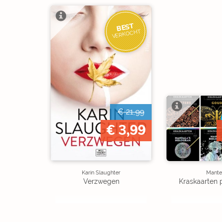
BEST
VERKOCHT
€ 21,99
€ 3,99
Karin Slaughter
Mante
Verzwegen
Kraskaarten 