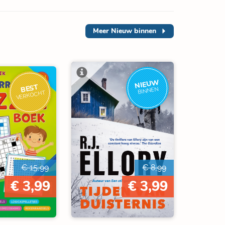
Meer
Nieuw binnen
NIEUW
BEST
BINNEN
VERKOCHT
€ 15,99
€ 8,99
€ 3,99
€ 3,99