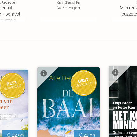
, Redactie
Karin Slaughter
ientist
Verzwegen
Mijn reuz
k - bomvol
puzzelbo
 puzzels
BEST
BEST
VERKOCHT
VERKOCHT
€ 22,99
€ 22,99