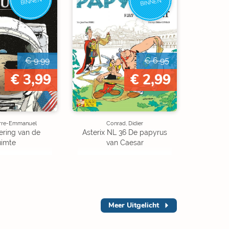
BINNEN
BINNEN
€ 9,99
€ 6,95
€ 3,99
€ 2,99
ierre-Emmanuel
Conrad, Didier
ering van de
Asterix NL 36 De papyrus
uimte
van Caesar
Meer
Uitgelicht