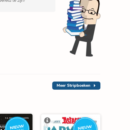
ereld te zijn?
Meer
Stripboeken
NIEUW
NIEUW