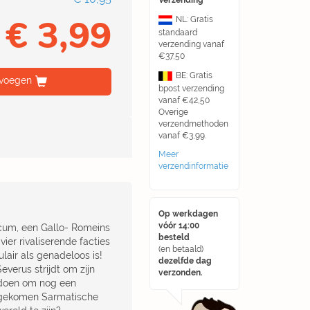
Verzending
€ 3,99
NL: Gratis
standaard
verzending vanaf
€37,50
BE: Gratis
voegen
bpost verzending
vanaf €42,50
Overige
verzendmethoden
vanaf €3,99.
Meer
verzendinformatie
Op werkdagen
vóór 14:00
acum, een Gallo- Romeins
besteld
ier rivaliserende facties
(en betaald)
air als genadeloos is!
dezelfde dag
everus strijdt om zijn
verzonden.
e doen om nog een
angekomen Sarmatische