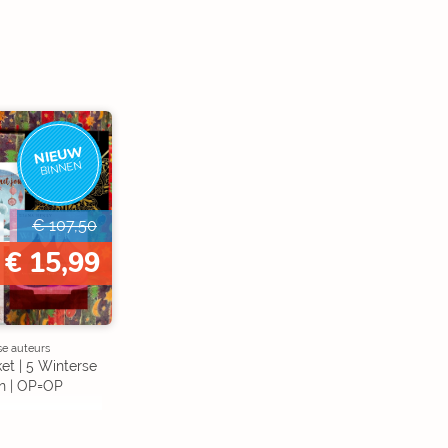
NIEUW
BINNEN
€ 107,50
€ 15,99
se auteurs
et | 5 Winterse
n | OP=OP