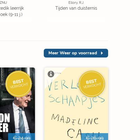
ZNU
Ellory, R.J.
edik leerrijk
Tijden van duisternis
ek (9-11 j.)
Meer
Weer op voorraad
BEST
BEST
VERKOCHT
VERKOCHT
€ 24,99
€ 26,99