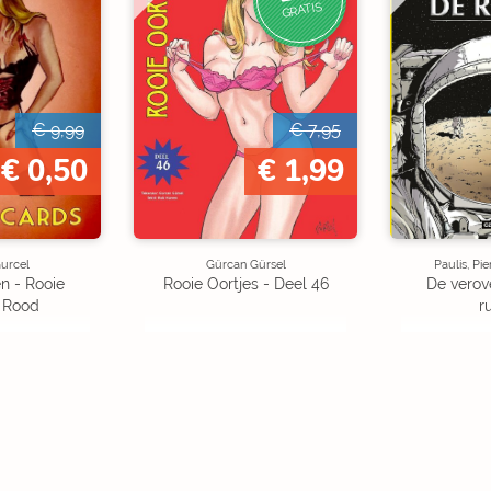
GRATIS
€ 9,99
€ 7,95
€ 0,50
€ 1,99
urcel
Gürcan Gürsel
Paulis, P
n - Rooie
Rooie Oortjes - Deel 46
De verov
- Rood
r