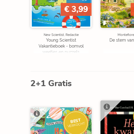
€ 3,99
New Scientist, Redactie
Montefiore
Young Scientist
De stem van
Vakantieboek - bomvol
weetjes en puzzels
2+1 Gratis
BEST
VERKOCHT