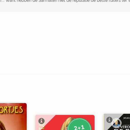
f... Want hebben de Sarmaten niet de reputatie de beste ruiters ter w
2+1