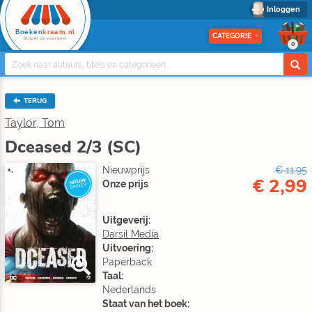
Inloggen
Boeken
kraam.nl
CATEGORIE
Stapel op voordeel
0
TERUG
Taylor, Tom
Dceased 2/3 (SC)
Nieuwprijs
€ 11,95
€ 2,99
NIEUW
Onze prijs
BINNEN
Uitgeverij:
Darsil Media
Uitvoering:
Paperback
Taal:
Nederlands
Staat van het boek: