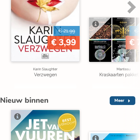
€ 21,99
€ 
€ 3,99
€ 
Karin Slaughter
Manteau
Verzwegen
Kraskaarten pakket 
Nieuw binnen
Meer
BEST
VERKOCHT