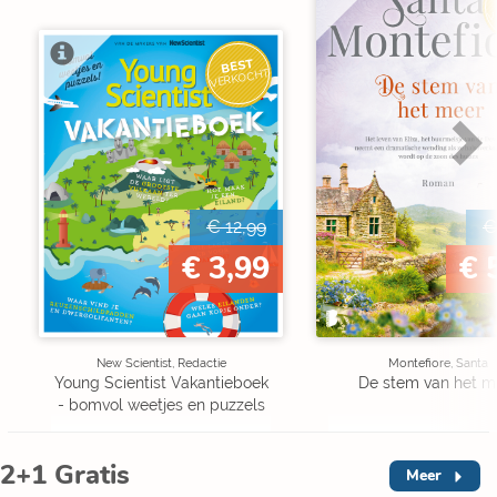
V
BEST
VERKOCHT
€ 12,99
€
€ 3,99
€ 
New Scientist, Redactie
Montefiore, Santa
Young Scientist Vakantieboek
De stem van het m
- bomvol weetjes en puzzels
2+1 Gratis
Meer