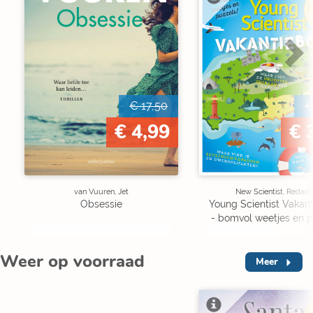
V
€ 17,50
€
€ 4,99
€ 
van Vuuren, Jet
New Scientist, Redact
Obsessie
Young Scientist Vakan
- bomvol weetjes en p
Weer op voorraad
Meer