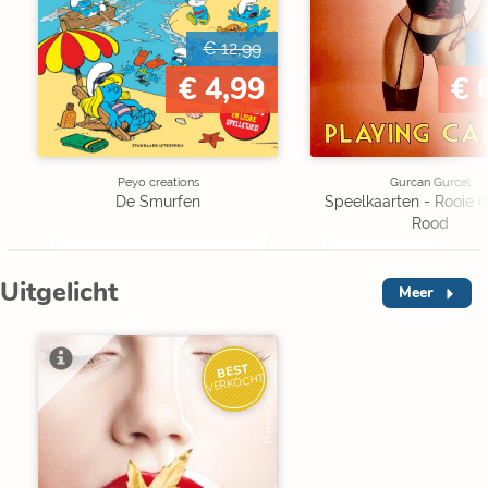
€ 12,99
€ 4,99
€ 
Peyo creations
Gurcan Gurcel
De Smurfen
Speelkaarten - Rooie oo
Rood
Uitgelicht
Meer
BEST
VERKOCHT