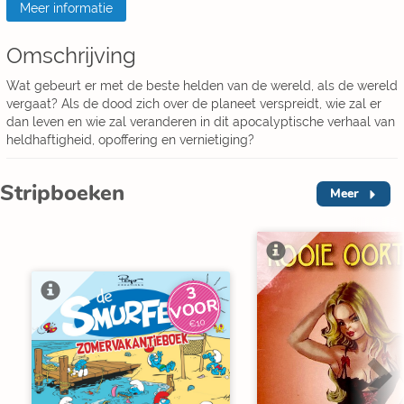
Meer informatie
Omschrijving
Wat gebeurt er met de beste helden van de wereld, als de wereld
vergaat? Als de dood zich over de planeet verspreidt, wie zal er
dan leven en wie zal veranderen in dit apocalyptische verhaal van
heldhaftigheid, opoffering en vernietiging?
Stripboeken
Meer
3
V
O
O
R
€10