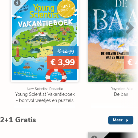
BEST
VERKOCHT
€ 12,99
€
€ 3,99
€ 
New Scientist, Redactie
Reynolds, Allie
Young Scientist Vakantieboek
De baai
- bomvol weetjes en puzzels
2+1 Gratis
Meer