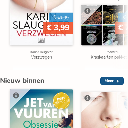
€ 21,99
€ 
€ 3,99
€ 
Karin Slaughter
Manteau
Verzwegen
Kraskaarten pakket 
Nieuw binnen
Meer
BEST
I
VERKOCHT
V