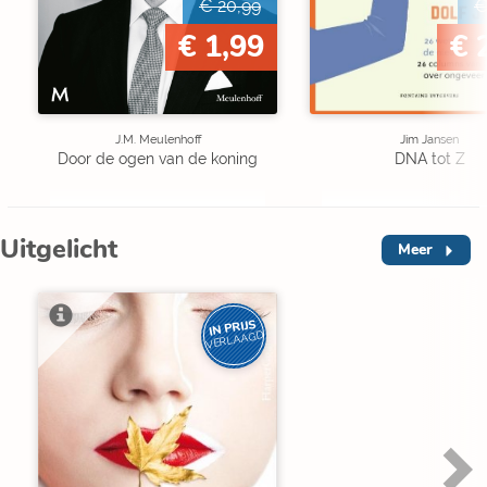
€ 20,99
€
€ 1,99
€ 
J.M. Meulenhoff
Jim Jansen
Door de ogen van de koning
DNA tot Z
Uitgelicht
Meer
IN PRIJS
VERLAAGD