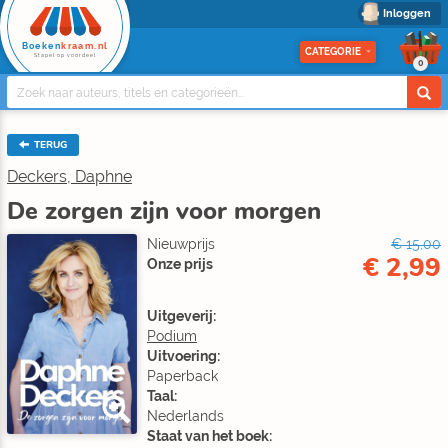
Inloggen
Boeken
kraam.nl
CATEGORIE
Stapel op voordeel
0
TERUG
Deckers, Daphne
De zorgen zijn voor morgen
Nieuwprijs
€ 15,00
€ 2,99
Onze prijs
Uitgeverij:
Podium
Uitvoering:
Paperback
Taal:
Nederlands
Staat van het boek: