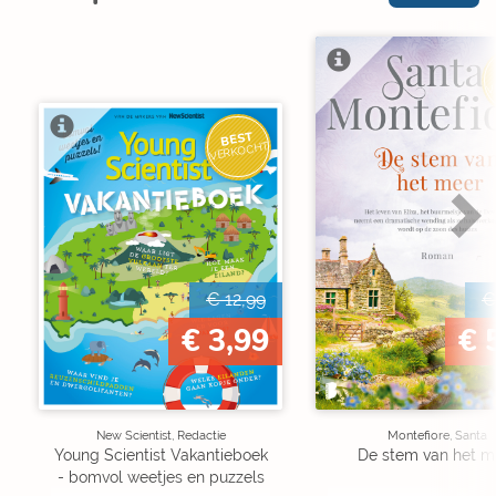
V
BEST
VERKOCHT
€ 12,99
€
€ 3,99
€ 
New Scientist, Redactie
Montefiore, Santa
Young Scientist Vakantieboek
De stem van het m
- bomvol weetjes en puzzels