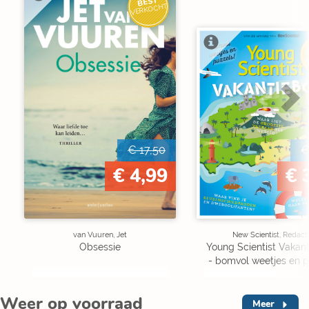
BEST
VERKOCHT
V
€ 17,50
€
€ 4,99
€ 
van Vuuren, Jet
New Scientist, Redact
Obsessie
Young Scientist Vakan
- bomvol weetjes en p
Weer op voorraad
Meer