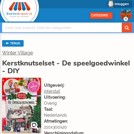
Inloggen
Boeken
kraam.nl
CATEGORIE
Stapel op voordeel
0
TERUG
Winter VIllage
Kerstknutselset - De speelgoedwinkel
- DIY
Uitgeverij:
3
VOOR
€10
interstat
Uitvoering:
Overig
Taal:
Nederlands
Afmetingen:
210x300x20
Verschijningsdatum: