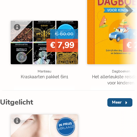
NIEUW
€ 60,00
€
BINNEN
€ 7,99
€ 
Manteau
Dagboeken
Kraskaarten pakket 6in1
Het allerleukste reis
voor kinderen
Uitgelicht
Meer
IN PRIJS
VERLAAGD