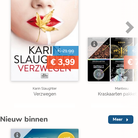
€ 21,99
€ 
€ 3,99
€ 
Karin Slaughter
Manteau
Verzwegen
Kraskaarten pakket 
Nieuw binnen
Meer