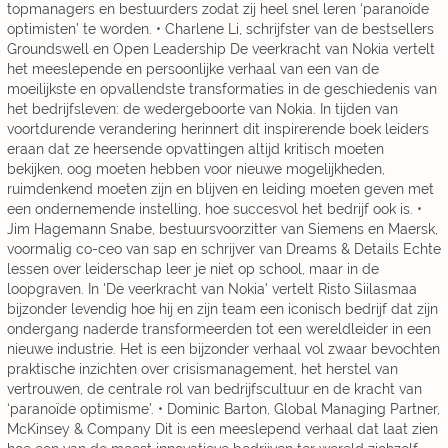
topmanagers en bestuurders zodat zij heel snel leren ‘paranoïde
optimisten’ te worden. • Charlene Li, schrijfster van de bestsellers
Groundswell en Open Leadership De veerkracht van Nokia vertelt
het meeslepende en persoonlijke verhaal van een van de
moeilijkste en opvallendste transformaties in de geschiedenis van
het bedrijfsleven: de wedergeboorte van Nokia. In tijden van
voortdurende verandering herinnert dit inspirerende boek leiders
eraan dat ze heersende opvattingen altijd kritisch moeten
bekijken, oog moeten hebben voor nieuwe mogelijkheden,
ruimdenkend moeten zijn en blijven en leiding moeten geven met
een ondernemende instelling, hoe succesvol het bedrijf ook is. •
Jim Hagemann Snabe, bestuursvoorzitter van Siemens en Maersk,
voormalig co-ceo van sap en schrijver van Dreams & Details Echte
lessen over leiderschap leer je niet op school, maar in de
loopgraven. In 'De veerkracht van Nokia' vertelt Risto Siilasmaa
bijzonder levendig hoe hij en zijn team een iconisch bedrijf dat zijn
ondergang naderde transformeerden tot een wereldleider in een
nieuwe industrie. Het is een bijzonder verhaal vol zwaar bevochten
praktische inzichten over crisismanagement, het herstel van
vertrouwen, de centrale rol van bedrijfscultuur en de kracht van
‘paranoïde optimisme’. • Dominic Barton, Global Managing Partner,
McKinsey & Company Dit is een meeslepend verhaal dat laat zien