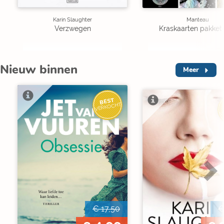
Karin Slaughter
Manteau
Verzwegen
Kraskaarten pakket 
Nieuw binnen
Meer
BEST
VERKOCHT
V
€ 17,50
€