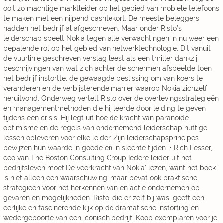
ooit zo machtige marktleider op het gebied van mobiele telefoons
te maken met een nijpend cashtekort. De meeste beleggers
hadden het bedrijf al afgeschreven. Maar onder Risto’s
leiderschap speelt Nokia tegen alle verwachtingen in nu weer een
bepalende rol op het gebied van netwerktechnologie. Dit vanuit
de vuurlinie geschreven verslag leest als een thriller dankzij
beschrijvingen van wat zich achter de schermen afspeelde toen
het bedrijf instortte, de gewaagde beslissing om van koers te
veranderen en de verbijsterende manier waarop Nokia zichzelf
heruitvond. Onderweg vertelt Risto over de overlevingsstrategieën
en managementmethoden die hij leerde door leiding te geven
tijdens een crisis. Hij legt uit hoe de kracht van paranoïde
optimisme en de regels van ondernemend leiderschap nuttige
lessen opleveren voor elke leider. Zijn leiderschapsprincipes
bewijzen hun waarde in goede en in slechte tijden. • Rich Lesser,
ceo van The Boston Consulting Group Iedere leider uit het
bedrijfsleven moet'De veerkracht van Nokia' lezen, want het boek
is niet alleen een waarschuwing, maar bevat ook praktische
strategieën voor het herkennen van en actie ondernemen op
gevaren en mogelijkheden. Risto, die er zelf bij was, geeft een
eerlijke en fascinerende kijk op de dramatische instorting en
wedergeboorte van een iconisch bedrijf. Koop exemplaren voor je