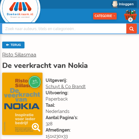
Inloggen
Boeken
kraam.nl
CATEGORIE
Stapel op voordeel
0
TERUG
Risto Siilasmaa
De veerkracht van Nokia
Uitgeverij:
2+1
GRATIS
Schuyt & Co Brandt
Uitvoering:
Paperback
Taal:
Nederlands
Aantal Pagina's:
328
Afmetingen:
151x230x33