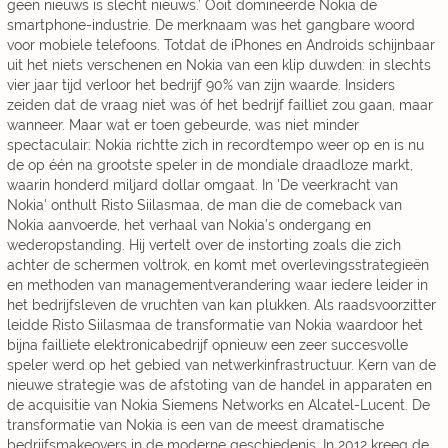
geen nieuws is slecht nieuws.’ Ooit domineerde Nokia de
smartphone-industrie. De merknaam was het gangbare woord
voor mobiele telefoons. Totdat de iPhones en Androids schijnbaar
uit het niets verschenen en Nokia van een klip duwden: in slechts
vier jaar tijd verloor het bedrijf 90% van zijn waarde. Insiders
zeiden dat de vraag niet was óf het bedrijf failliet zou gaan, maar
wanneer. Maar wat er toen gebeurde, was niet minder
spectaculair: Nokia richtte zich in recordtempo weer op en is nu
de op één na grootste speler in de mondiale draadloze markt,
waarin honderd miljard dollar omgaat. In 'De veerkracht van
Nokia' onthult Risto Siilasmaa, de man die de comeback van
Nokia aanvoerde, het verhaal van Nokia’s ondergang en
wederopstanding. Hij vertelt over de instorting zoals die zich
achter de schermen voltrok, en komt met overlevingsstrategieën
en methoden van managementverandering waar iedere leider in
het bedrijfsleven de vruchten van kan plukken. Als raadsvoorzitter
leidde Risto Siilasmaa de transformatie van Nokia waardoor het
bijna failliete elektronicabedrijf opnieuw een zeer succesvolle
speler werd op het gebied van netwerkinfrastructuur. Kern van de
nieuwe strategie was de afstoting van de handel in apparaten en
de acquisitie van Nokia Siemens Networks en Alcatel-Lucent. De
transformatie van Nokia is een van de meest dramatische
bedrijfsmakeovers in de moderne geschiedenis. In 2012 kreeg de