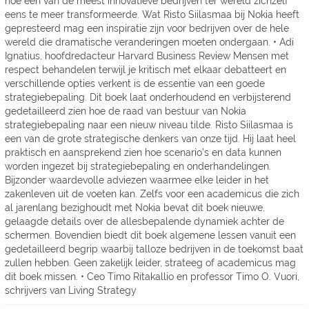
hoe een van de meest innovatieve bedrijven ter wereld zichzelf
eens te meer transformeerde. Wat Risto Siilasmaa bij Nokia heeft
gepresteerd mag een inspiratie zijn voor bedrijven over de hele
wereld die dramatische veranderingen moeten ondergaan. • Adi
Ignatius, hoofdredacteur Harvard Business Review Mensen met
respect behandelen terwijl je kritisch met elkaar debatteert en
verschillende opties verkent is de essentie van een goede
strategiebepaling. Dit boek laat onderhoudend en verbijsterend
gedetailleerd zien hoe de raad van bestuur van Nokia
strategiebepaling naar een nieuw niveau tilde. Risto Siilasmaa is
een van de grote strategische denkers van onze tijd. Hij laat heel
praktisch en aansprekend zien hoe scenario’s en data kunnen
worden ingezet bij strategiebepaling en onderhandelingen.
Bijzonder waardevolle adviezen waarmee elke leider in het
zakenleven uit de voeten kan. Zelfs voor een academicus die zich
al jarenlang bezighoudt met Nokia bevat dit boek nieuwe,
gelaagde details over de allesbepalende dynamiek achter de
schermen. Bovendien biedt dit boek algemene lessen vanuit een
gedetailleerd begrip waarbij talloze bedrijven in de toekomst baat
zullen hebben. Geen zakelijk leider, strateeg of academicus mag
dit boek missen. • Ceo Timo Ritakallio en professor Timo O. Vuori,
schrijvers van Living Strategy