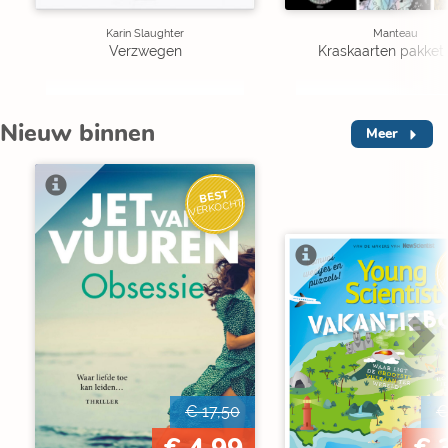
Karin Slaughter
Manteau
Verzwegen
Kraskaarten pakket 
Nieuw binnen
Meer
BEST
VERKOCHT
V
€ 17,50
€