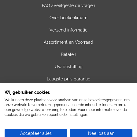
FAQ /Veelgestelde vragen
Over boekenkraam
Verzend informatie
Assortiment en Voorraad
Betalen
Uw bestelling
Laagste prijs garantie
Privacy van gegevens
Wij gebruiken cookies
We kunnen deze plaatsen voor analyse van onze bezoekersgegevens, om
Algemene voorwaarden
onze website te verbeteren, gepersonaliseerde inhoud te tonen en om u
een geweldige website-ervaring te bieden. Voor meer informatie over de
cookies die we gebruiken opent u de instellingen.
Contact
Vacatures
Accepteer alles
Nee, pas aan