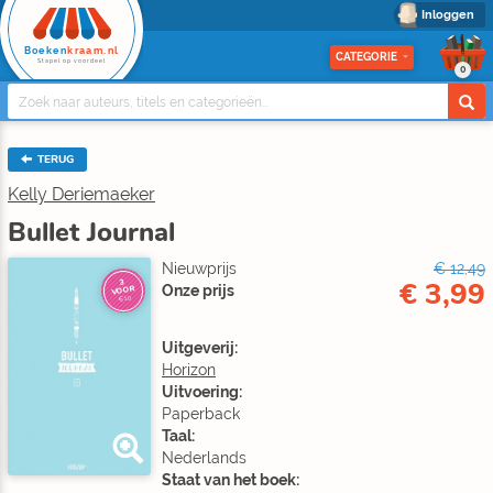
Inloggen
Boeken
kraam.nl
CATEGORIE
Stapel op voordeel
0
TERUG
Kelly Deriemaeker
Bullet Journal
Nieuwprijs
€ 12,49
€ 3,99
3
Onze prijs
VOOR
€10
Uitgeverij:
Horizon
Uitvoering:
Paperback
Taal:
Nederlands
Staat van het boek: