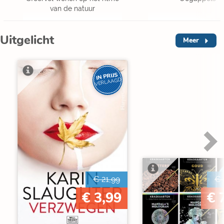
van de natuur
Uitgelicht
Meer
IN PRIJS
VERLAAGD
€ 21,99
€ 
€ 3,99
€ 