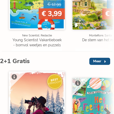
€ 12,99
€
€ 3,99
€ 
New Scientist, Redactie
Montefiore, Santa
Young Scientist Vakantieboek
De stem van het m
- bomvol weetjes en puzzels
2+1 Gratis
Meer
BEST
VERKOCHT
V