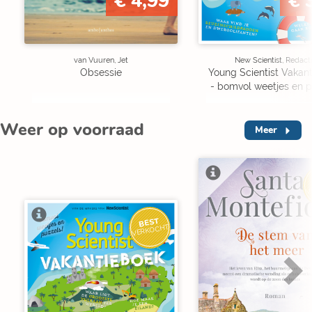
€ 4,99
€ 
van Vuuren, Jet
New Scientist, Redact
Obsessie
Young Scientist Vakan
- bomvol weetjes en p
Weer op voorraad
Meer
V
BEST
VERKOCHT