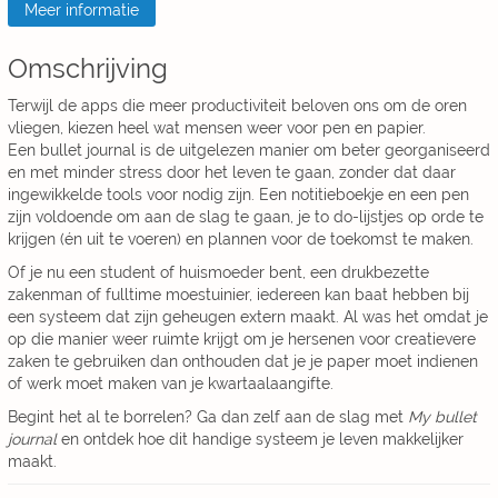
Meer informatie
Omschrijving
Terwijl de apps die meer productiviteit beloven ons om de oren
vliegen, kiezen heel wat mensen weer voor pen en papier.
Een bullet journal is de uitgelezen manier om beter georganiseerd
en met minder stress door het leven te gaan, zonder dat daar
ingewikkelde tools voor nodig zijn. Een notitieboekje en een pen
zijn voldoende om aan de slag te gaan, je to do-lijstjes op orde te
krijgen (én uit te voeren) en plannen voor de toekomst te maken.
Of je nu een student of huismoeder bent, een drukbezette
zakenman of fulltime moestuinier, iedereen kan baat hebben bij
een systeem dat zijn geheugen extern maakt. Al was het omdat je
op die manier weer ruimte krijgt om je hersenen voor creatievere
zaken te gebruiken dan onthouden dat je je paper moet indienen
of werk moet maken van je kwartaalaangifte.
Begint het al te borrelen? Ga dan zelf aan de slag met
My bullet
journal
en ontdek hoe dit handige systeem je leven makkelijker
maakt.