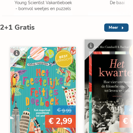
Young Scientist Vakantieboek
De baai
- bomvol weetjes en puzzels
2+1 Gratis
Meer
V
BEST
VERKOCHT
€ 9,99
€
€ 2,99
€ 