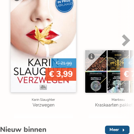
IN PRIJS
VERLAAGD
€ 21,99
€ 
€ 3,99
€ 
Karin Slaughter
Manteau
Verzwegen
Kraskaarten pakket 
Nieuw binnen
Meer