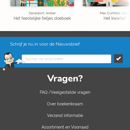
Davenport, Amber
Mac Cumhaill, Clare
Het feestelijke feitjes doeboek
Het kwartet
Schrijf je nu in voor de Nieuwsbrief
Vragen?
FAQ /Veelgestelde vragen
Over boekenkraam
Verzend informatie
Assortiment en Voorraad