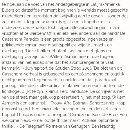
tempel aan de voet van het Andesgebergte in Latijns-Amerika.
Elders op datzelfde moment beginnen ’s werelds meest gezochte
misdadigers en terroristen zich vrijwillig aan te geven – zonder dat
ze kunnen uitleggen waarom. Begint een ultrageheim cia-
onderzoek dan eindelijk toch, tegen alle verwachtingen in, zijn
vruchten af te werpen? Of is er iets heel anders aan de hand? De
Cassandra Paradox is een groots opgezette, ingenieuze en
prikkelende roman over machtspolitiek, vrije wil, macht en
overtuiging. ‘Deze thrillerdebutant kwijt zich met glans en
overtuiging van zijn taak. Willem Asman neemt overtuigend
afstand van het escapisme dat het avonturengenre te vaak
kenmerkt.’ - Juryrapport de Gouden Strop 2006 ‘De plot van dit
Cassandra-verhaal is gebaseerd op een zó spannend en tegelijk
dichtgetimmerd tegendraads tunneldenken dat, paradoxaal
genoeg, uiteindelijk elke ordinaire blauwe boon een spetterende
lichtkogel blijkt te zijn.’ - Rinus Ferdinandusse ‘De schrijver is niet
van de straat, maar gelukkig presenteert hij het met zorg. Willem
Asman is een aanwinst.’ - Trouw, Afra Botman ‘Scherpzinnig, knap
geconstrueerd. Een universele, bevlogen thriller, die niet in een
bepaald hokje is onder te brengen.’ Crimezone, Kees de Bree ‘Een
welkome nieuwkomer op de thrillermarkt. Actuele, bijzondere
thriller.’ - De Telegraaf, Ronneke van Genugten ‘Een krachtig,