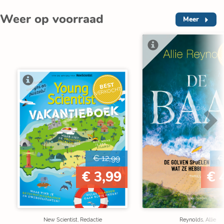
Weer op voorraad
Meer
V
BEST
VERKOCHT
€ 12,99
€
€ 3,99
€ 
New Scientist, Redactie
Reynolds, Allie