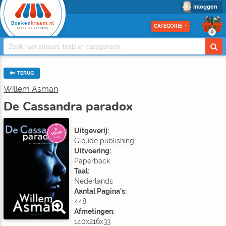
Inloggen
Boeken
kraam.nl
CATEGORIE
Stapel op voordeel
0
TERUG
Willem Asman
De Cassandra paradox
Uitgeverij:
3
VOOR
€10
Gloude publishing
Uitvoering:
Paperback
Taal:
Nederlands
Aantal Pagina's:
448
Afmetingen:
140x216x33