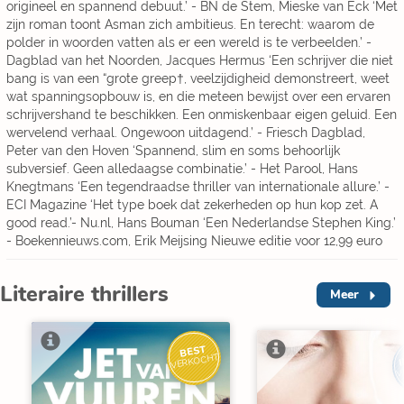
origineel en spannend debuut.’ - BN de Stem, Mieske van Eck ‘Met
zijn roman toont Asman zich ambitieus. En terecht: waarom de
polder in woorden vatten als er een wereld is te verbeelden.’ -
Dagblad van het Noorden, Jacques Hermus ‘Een schrijver die niet
bang is van een “grote greep†, veelzijdigheid demonstreert, weet
wat spanningsopbouw is, en die meteen bewijst over een ervaren
schrijvershand te beschikken. Een onmiskenbaar eigen geluid. Een
wervelend verhaal. Ongewoon uitdagend.’ - Friesch Dagblad,
Peter van den Hoven ‘Spannend, slim en soms behoorlijk
subversief. Geen alledaagse combinatie.’ - Het Parool, Hans
Knegtmans ‘Een tegendraadse thriller van internationale allure.’ -
ECI Magazine ‘Het type boek dat zekerheden op hun kop zet. A
good read.’- Nu.nl, Hans Bouman ‘Een Nederlandse Stephen King.’
- Boekennieuws.com, Erik Meijsing Nieuwe editie voor 12,99 euro
Literaire thrillers
Meer
BEST
I
VERKOCHT
V