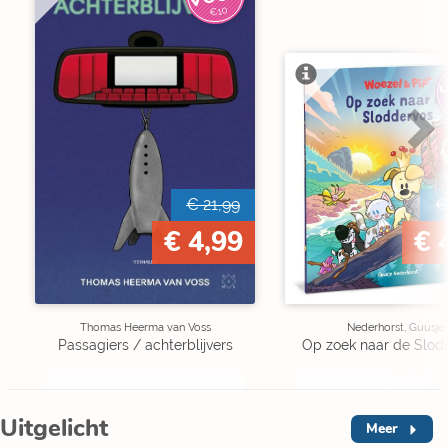
€10
L
€ 21,99
€
€ 4,99
€ 
Thomas Heerma van Voss
Nederhorst, Guusje
Passagiers / achterblijvers
Op zoek naar de Slod
Uitgelicht
Meer