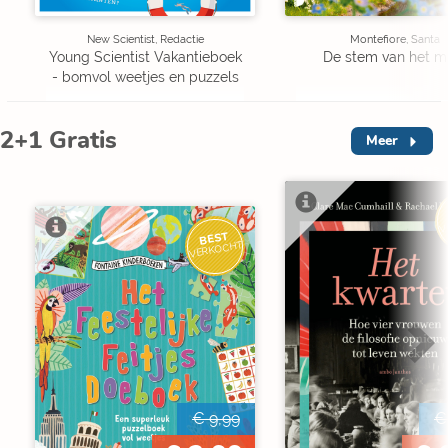
New Scientist, Redactie
Montefiore, Santa
Young Scientist Vakantieboek
De stem van het m
- bomvol weetjes en puzzels
2+1 Gratis
Meer
V
BEST
VERKOCHT
€ 9,99
€