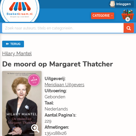
Inloggen
Boeken
kraam.nl
CATEGORIE
Stapel op voordeel
0
TERUG
Hilary Mantel
De moord op Margaret Thatcher
Uitgeverij:
3
VOOR
€10
Meridiaan Uitgevers
Uitvoering:
Gebonden
Taal:
Nederlands
Aantal Pagina's:
229
Afmetingen:
135x188x26