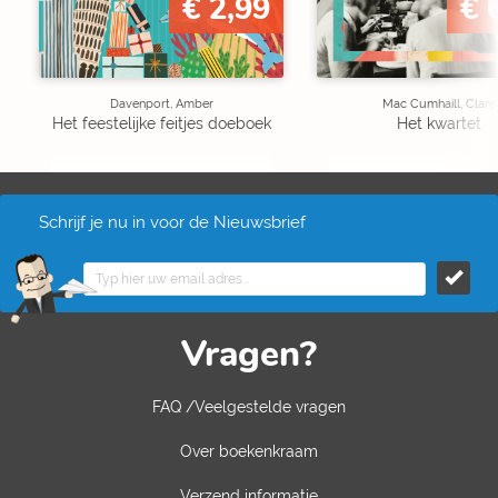
€ 2,99
€ 
Davenport, Amber
Mac Cumhaill, Clare
Het feestelijke feitjes doeboek
Het kwartet
Schrijf je nu in voor de Nieuwsbrief
Vragen?
FAQ /Veelgestelde vragen
Over boekenkraam
Verzend informatie