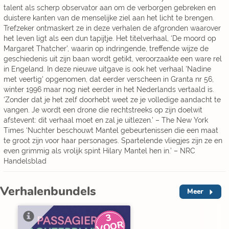
talent als scherp observator aan om de verborgen gebreken en
duistere kanten van de menselijke ziel aan het licht te brengen.
Trefzeker ontmaskert ze in deze verhalen de afgronden waarover
het leven ligt als een dun tapijtje. Het titelverhaal, ‘De moord op
Margaret Thatcher’, waarin op indringende, treffende wijze de
geschiedenis uit zijn baan wordt getikt, veroorzaakte een ware rel
in Engeland. In deze nieuwe uitgave is ook het verhaal 'Nadine
met veertig' opgenomen, dat eerder verscheen in Granta nr 56,
winter 1996 maar nog niet eerder in het Nederlands vertaald is.
‘Zonder dat je het zelf doorhebt weet ze je volledige aandacht te
vangen. Je wordt een drone die rechtstreeks op zijn doelwit
afstevent: dit verhaal moet en zal je uitlezen.’ – The New York
Times ‘Nuchter beschouwt Mantel gebeurtenissen die een maat
te groot zijn voor haar personages. Spartelende vliegjes zijn ze en
even grimmig als vrolijk spint Hilary Mantel hen in.’ – NRC
Handelsblad
Verhalenbundels
Meer
3
V
O
O
R