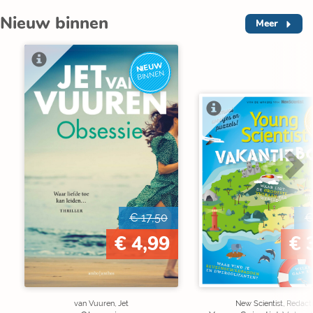
Nieuw binnen
Meer
NIEUW
BINNEN
V
€ 17,50
€
€ 4,99
€ 
van Vuuren, Jet
New Scientist, Redact