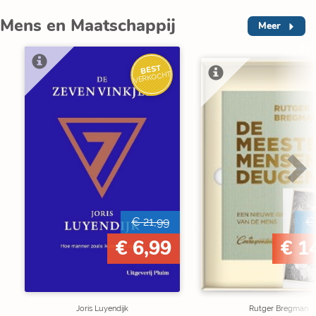
Mens en Maatschappij
Meer
BEST
VERKOCHT
€ 21,99
€
€ 6,99
€ 1
Joris Luyendijk
Rutger Bregman