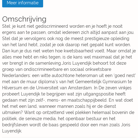
Meer informatie
Omschrijving
Stel: je kunt niet gediscrimineerd worden en je hoeft je nooit
ergens aan te passen, omdat iedereen zich altijd aanpast aan jou.
Stel dat je vervolgens ook nog de meest prestigieuze opleiding
van het land hebt, zodat je ook daarop niet gepakt kunt worden.
Dan kun je dus niet weten hoe kwetsbaarheid voelt. Maar omdat je
alles mee hebt en niks tegen, is de kans wel maximaal dat je het
ver brengt in de samenleving.Joris Luyendijk behoort tot deze
groep van ondiscrimineerbare en sociaal onkwetsbare
Nederlanders: een witte autochtone heteroman uit een ‘goed nest’
met aan de muur diploma’s van het Gemeentelijk Gymnasium te
Hilversum en de Universiteit van Amsterdam. In De zeven vinkjes
probeert Luyendijk te begrijpen wat zijn uitgangspositie heeft
gedaan met zijn zelf-, mens- en maatschappijbeeld. En wat doet
het met een land, wanneer mannen zoals hij er de dienst
uitmaken? Want op ontzettend veel plekken helemaal bovenin de
politiek, de serieuze media, het openbaar bestuur en het
bedrijfsleven wordt de baas gespeeld door een man zoals Joris
Luyendijk.