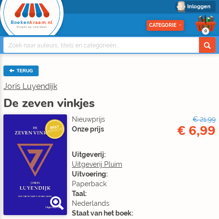
Inloggen
Boeken
kraam.nl
CATEGORIE
Stapel op voordeel
0
TERUG
Joris Luyendijk
De zeven vinkjes
Nieuwprijs
€ 21,99
€ 6,99
BEST
Onze prijs
VERKOCHT
Uitgeverij:
Uitgeverij Pluim
Uitvoering:
Paperback
Taal:
Nederlands
Staat van het boek: