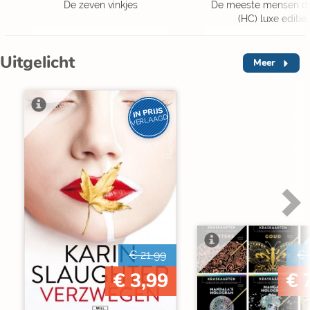
De zeven vinkjes
De meeste mensen d
(HC) luxe editie.
Uitgelicht
Meer
IN PRIJS
VERLAAGD
€ 21,99
€ 
€ 3,99
€ 