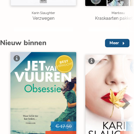
Karin Slaughter
Manteau
Verzwegen
Kraskaarten pakket 
Nieuw binnen
Meer
BEST
I
VERKOCHT
V
€ 17,50
€