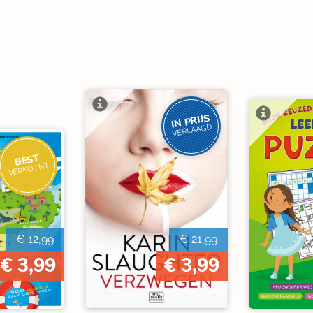
IN PRIJS
VERLAAGD
BEST
VERKOCHT
€ 12,99
€ 21,99
€ 3,99
€ 3,99