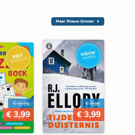
Meer
Nieuw binnen
NIEUW
BEST
BINNEN
VERKOCHT
€ 15,99
€ 8,99
€ 3,99
€ 3,99