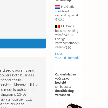
Verzending
NL: Gratis
standaard
verzending vanaf
€37,50
BE: Gratis
bpost verzending
vanaf €42,50
Overige
verzendmethoden
vanaf €3,99.
Meer
verzendinformatie
dardized diagrams and
Op werkdagen
powers both business
vóór 14:00
nt and easily
besteld
vices. Moreover, it is a
(en betaald)
 so models behave the
dezelfde dag
n diagrams (DRDs),
verzonden.
ssion language FEEL,
s that drive the