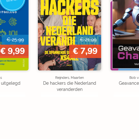
€ 25,99
€ 21,99
€ 9,99
€ 7,99
as
Reijnders, Maarten
Bob v
 uitgelegd
De hackers die Nederland
Geavance
veranderden