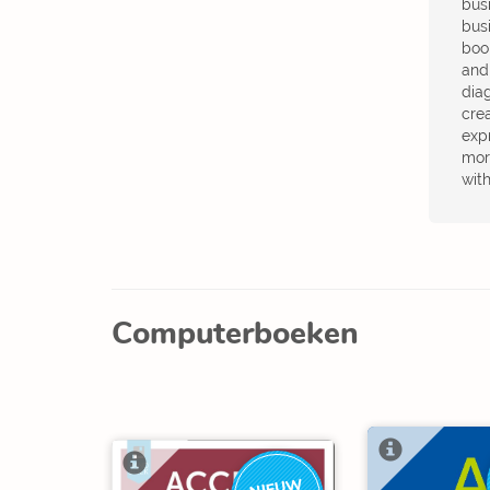
bus
bus
boo
and
dia
cre
expr
mor
wit
Computerboeken
NIEUW