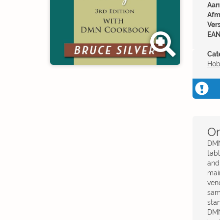
Aant
Afm
Ver
EAN
Cat
Hob
Om
DMN
tab
and
mai
ven
sam
sta
DMN