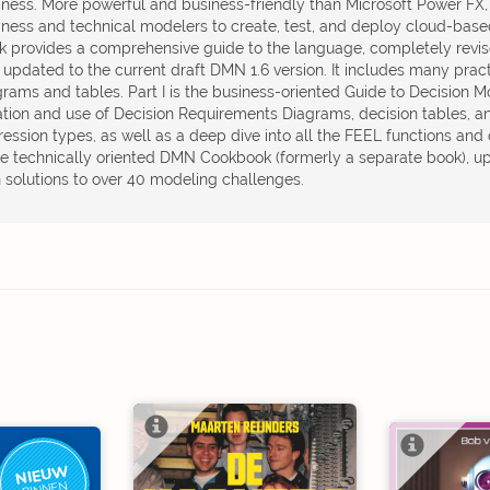
iness. More powerful and business-friendly than Microsoft Power FX
iness and technical modelers to create, test, and deploy cloud-based
k provides a comprehensive guide to the language, completely revise
 updated to the current draft DMN 1.6 version. It includes many pract
grams and tables. Part I is the business-oriented Guide to Decision M
ation and use of Decision Requirements Diagrams, decision tables, an
ession types, as well as a deep dive into all the FEEL functions and op
e technically oriented DMN Cookbook (formerly a separate book), up
h solutions to over 40 modeling challenges.
NIEUW
BINNEN