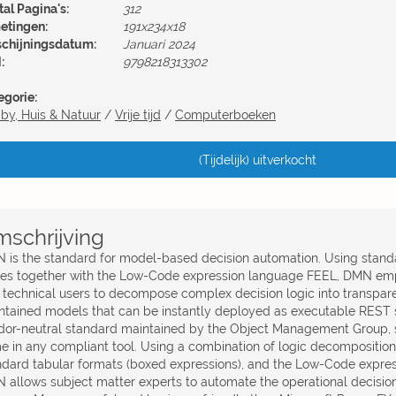
al Pagina's:
312
etingen:
191x234x18
schijningsdatum:
Januari 2024
:
9798218313302
egorie:
by, Huis & Natuur
/
Vrije tijd
/
Computerboeken
(Tijdelijk) uitverkocht
schrijving
 is the standard for model-based decision automation. Using stan
les together with the Low-Code expression language FEEL, DMN em
 technical users to decompose complex decision logic into transpare
ntained models that can be instantly deployed as executable REST ser
dor-neutral standard maintained by the Object Management Group,
e in any compliant tool. Using a combination of logic decompositio
ndard tabular formats (boxed expressions), and the Low-Code expre
 allows subject matter experts to automate the operational decision