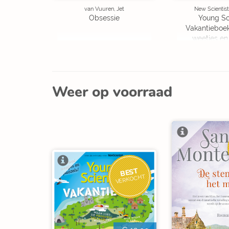
van Vuuren, Jet
New Scientist
Obsessie
Young Sc
Vakantieboe
weetjes en
Weer op voorraad
BEST
VERKOCHT