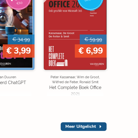
€10
€ 34,99
€ 59,99
€ 3,99
€ 6,99
an Duuren
Peter Kassenaar, Wim de Groot,
Wilfred de Feiter, Ronald Smit
erd ChatGPT
Het Complete Boek Office
2021
Meer
Uitgelicht