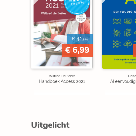
BINNEN
€ 42,99
€ 6,99
Wilfred De Feiter
Delt
Handboek Access 2021
AI eenvoudig
Uitgelicht