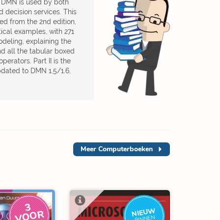
, DMN is used by both
 decision services. This
d from the 2nd edition,
ical examples, with 271
odeling, explaining the
d all the tabular boxed
erators. Part II is the
dated to DMN 1.5/1.6,
Meer
Computerboeken
3
V
O
O
NIEUW
R
BINNEN