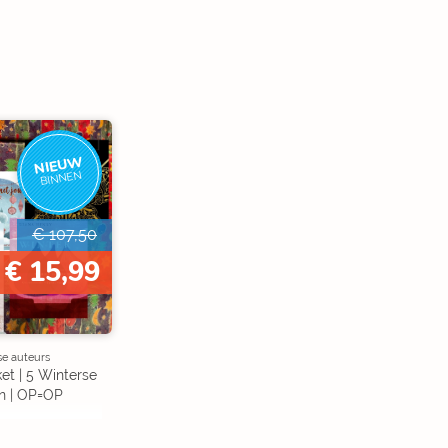
NIEUW
BINNEN
€ 107,50
€ 15,99
se auteurs
et | 5 Winterse
n | OP=OP