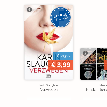
IN PRIJS
VERLAAGD
€ 21,99
€ 3,99
Karin Slaughter
Mante
Verzwegen
Kraskaarten 