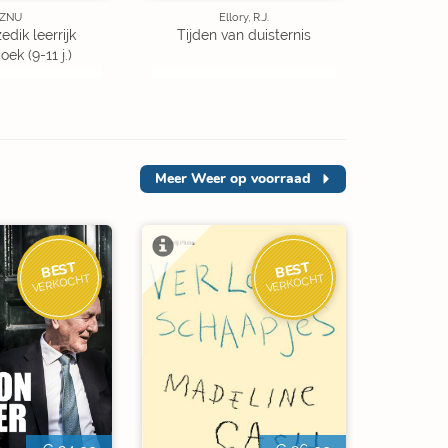
ZNU
Ellory, R.J.
edik leerrijk
Tijden van duisternis
ek (9-11 j.)
Meer
Weer op voorraad
BEST
BEST
VERKOCHT
VERKOCHT