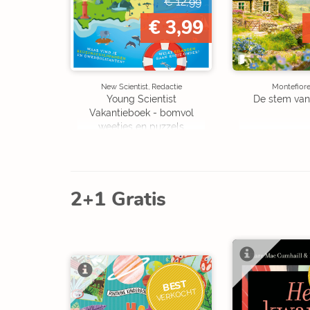
€ 12,99
€ 3,99
New Scientist, Redactie
Montefiore
Young Scientist
De stem van
Vakantieboek - bomvol
weetjes en puzzels
2+1 Gratis
BEST
VERKOCHT