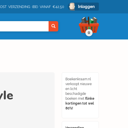
Inloggen
POST VERZENDING (BE) VANAF €42,50
0
Boekenkraam.nl
verkoopt nieuwe
le
en licht
beschadigde
boeken met
flinke
kortingen tot wel
80%!