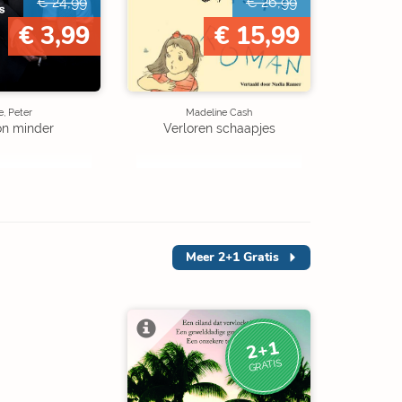
€ 24,99
€ 26,99
€ 3,99
€ 15,99
, Peter
Madeline Cash
on minder
Verloren schaapjes
Meer
2+1 Gratis
2+1
GRATIS