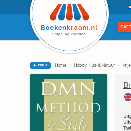
Boeken
kraam.nl
CATE
Stapel op voordeel
Home
Hobby, Huis & Natuur
Vrije
TERUG
Br
Uitg
Uit
Taal