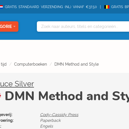
GRATIS STANDAARD VERZENDING (NL) VANAF €37,50
GRATIS B
GORIE
 tijd
Computerboeken
DMN Method and Style
uce Silver
DMN Method and Sty
everij:
Cody-Cassidy Press
voering:
Paperback
:
Engels