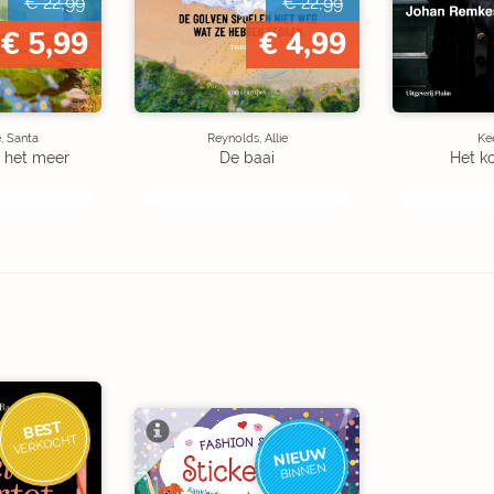
€ 22,99
€ 22,99
€ 5,99
€ 4,99
, Santa
Reynolds, Allie
Kee
 het meer
De baai
Het k
BEST
VERKOCHT
NIEUW
BINNEN