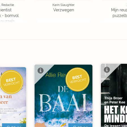
, Redactie
Karin Slaughter
ientist
Verzwegen
Mijn reuz
k - bomvol
puzzelbo
 puzzels
BEST
BEST
VERKOCHT
VERKOCHT