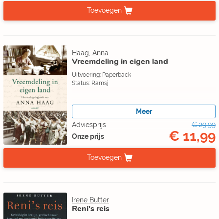
Toevoegen
Haag, Anna
Vreemdeling in eigen land
Uitvoering: Paperback
Status: Ramsj
Meer
Adviesprijs
€ 29,99
€ 11,99
Onze prijs
Toevoegen
Irene Butter
Reni's reis