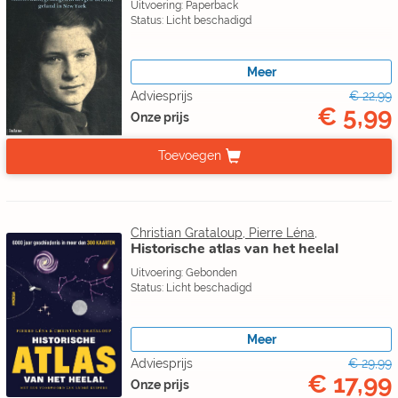
Uitvoering: Paperback
Status: Licht beschadigd
Meer
Adviesprijs
€ 22,99
€ 5,99
Onze prijs
Toevoegen
Christian Grataloup, Pierre Léna,
Historische atlas van het heelal
Uitvoering: Gebonden
Status: Licht beschadigd
Meer
Adviesprijs
€ 29,99
€ 17,99
Onze prijs