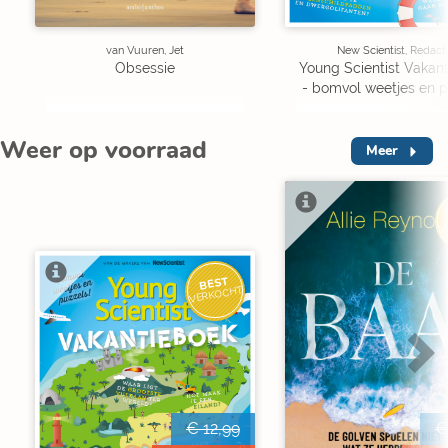
van Vuuren, Jet
New Scientist, Redact
Obsessie
Young Scientist Vakan
- bomvol weetjes en p
Weer op voorraad
Meer
V
BEST
VERKOCHT
€ 12,99
€