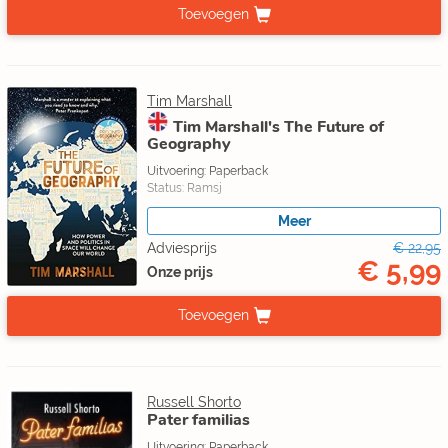
Toevoegen
Tim Marshall
Tim Marshall's The Future of
Geography
Uitvoering: Paperback
Status: Ramsj
Meer
Adviesprijs
€ 22,95
€ 5,99
Onze prijs
Toevoegen
Russell Shorto
Pater familias
Uitvoering: Paperback