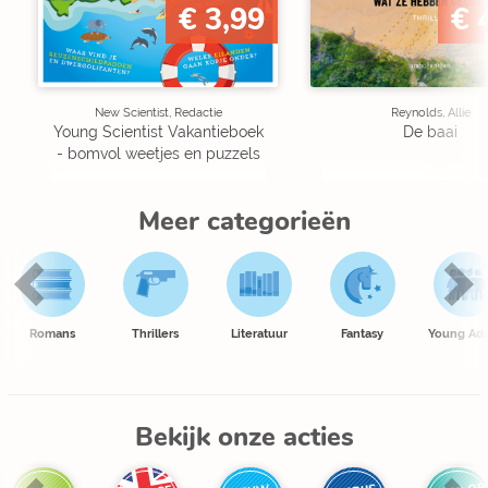
€ 3,99
€ 
New Scientist, Redactie
Reynolds, Allie
Young Scientist Vakantieboek
De baai
- bomvol weetjes en puzzels
Meer categorieën
Romans
Thrillers
Literatuur
Fantasy
Young Adu
Bekijk onze acties