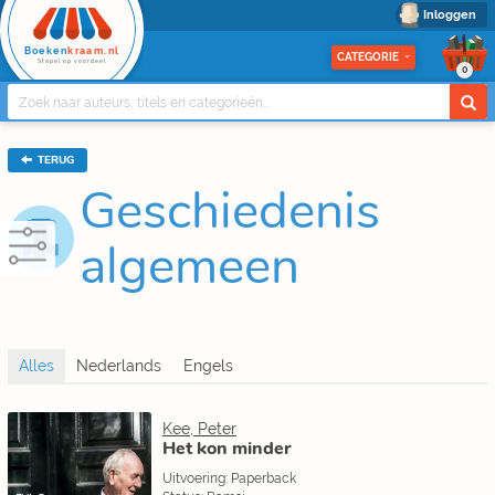
Inloggen
Boeken
kraam.nl
CATEGORIE
Stapel op voordeel
0
TERUG
Geschiedenis
algemeen
Kee, Peter
Het kon minder
Uitvoering: Paperback