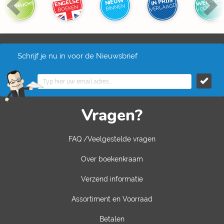
WEER OP
IN PRIJS
NIEUW
ENGELSE
UITGELICHT
VOORRAA
VERLAAGD
BINNEN
BOEKEN
Schrijf je nu in voor de Nieuwsbrief
Vragen?
FAQ /Veelgestelde vragen
Over boekenkraam
Verzend informatie
Assortiment en Voorraad
Betalen