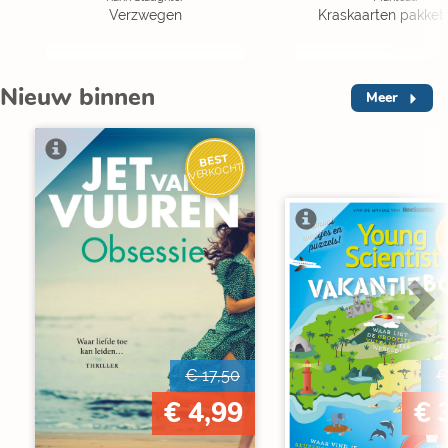
Verzwegen
Kraskaarten pakket 
Nieuw binnen
Meer
BEST
VERKOCHT
V
€ 17,50
€
€ 4,99
€ 