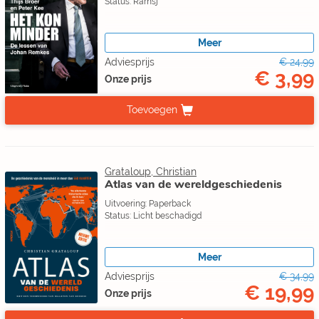
Status: Ramsj
Meer
Adviesprijs
€ 24,99
€ 3,99
Onze prijs
Toevoegen
Grataloup, Christian
Atlas van de wereldgeschiedenis
Uitvoering: Paperback
Status: Licht beschadigd
Meer
Adviesprijs
€ 34,99
€ 19,99
Onze prijs