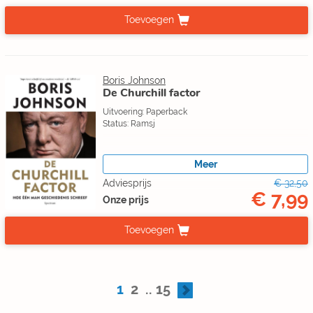
Toevoegen
Boris Johnson
De Churchill factor
Uitvoering: Paperback
Status: Ramsj
Meer
Adviesprijs
€ 32,50
€ 7,99
Onze prijs
Toevoegen
1
2
..
15