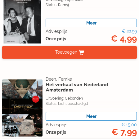
Status: Ramsj
Meer
Adviesprijs
€ 22,99
€ 4,99
Onze prijs
Toevoegen
Deen, Femke
Het verhaal van Nederland -
Amsterdam
Uitvoering: Gebonden
Status: Licht beschadigd
Meer
Adviesprijs
€ 15,00
€ 7,99
Onze prijs