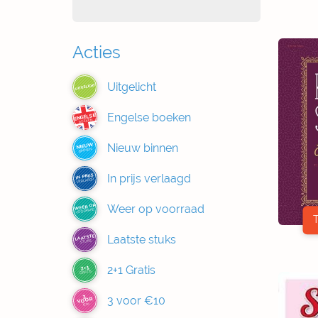
Acties
Uitgelicht
UITGELICHT
Engelse boeken
ENGELSE
BOEKEN
Nieuw binnen
NIEUW
BINNEN
In prijs verlaagd
IN PRIJS
VERLAAGD
Weer op voorraad
WEER OP
VOORRAAD
Laatste stuks
LAATSTE
STUKS
2+1 Gratis
2+1
GRATIS
3
3 voor €10
VOOR
€10