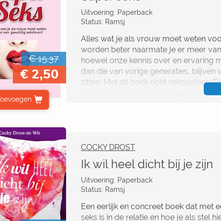
Begin alvast met het plannen van jouw
Uitvoering: Paperback
verleidelijk of pittig en pikant: iederee
Status: Ramsj
spannende foodbook.
Alles wat je als vrouw moet weten voo
worden beter naarmate je er meer van 
€ 15,37
hoewel onze kennis over en ervaring me
€ 2,50
dan die van vorige generaties, blijve
zitten. Met dit boek richt seksuologe Fl
zestien hoofdstukken die geen enkel 
Toevoegen
een vermakelijke manier de eerlijke e
gedaan. Het is een realistisch boek waar
moeder je nooit verteld heeft, zoals: 
te verleiden * de beste (en ook de slech
zijn tong bij jou kan doen en vice vers
COCKY DROST
Ik wil heel dicht bij je zijn
Uitvoering: Paperback
Status: Ramsj
Een eerlijk en concreet boek dat met e
seks is in de relatie en hoe je als stel h