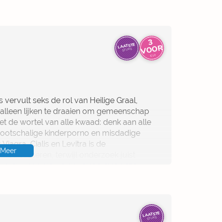
t technieken die smaken naar meer.
ek geheime genotzones die je beslist nog
3
V
O
LAATSTE
OR
STUKS
€10
 de ultieme bevrediging.
vervult seks de rol van Heilige Graal,
e alleen lijken te draaien om gemeenschap
et de wortel van alle kwaad: denk aan alle
rootschalige kinderporno en misdadige
agra, Cialis en Levitra is de
Meer
medicaliseren, terwijl onderzoek juist
verdwijnen als we de relatie met onze
meer van intimiteit of liefde, seks is de
ht dat onze partner ons niet mag onthouden.
chillen tussen mannen en vrouwen
r meer en meer als lustobject. Kunnen
LAATSTE
STUKS
 van ervaringen uit zijn praktijk en