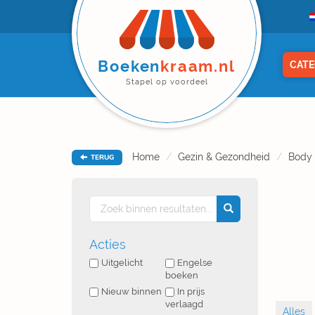
Boeken
kraam.nl
CATE
Stapel op voordeel
Home
Gezin & Gezondheid
Body
TERUG
Acties
Uitgelicht
Engelse
boeken
Nieuw binnen
In prijs
verlaagd