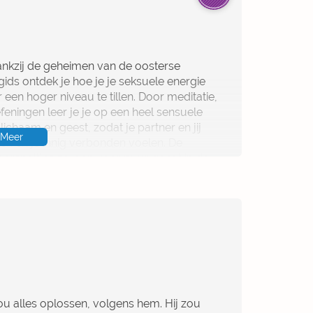
t relatietherapeut Jean-Pierre van de Ven
an seks in liefdesrelaties. Voorbeelden van
bewijzen dat vooral gezond verstand ons
dankzij de geheimen van de oosterse
 gids ontdek je hoe je je seksuele energie
een hoger niveau te tillen. Door meditatie,
ningen leer je je op een heel sensuele
ichaam en geest, zodat je partner en jij
Meer
en en je innig verbonden voelen. De
rspeltips zorgen voor puur genot in de
 zou alles oplossen, volgens hem. Hij zou