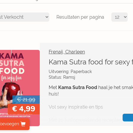
Resultaten per pagina
Frenaij, Charleen
Kama Sutra food for sexy 
Uitvoering: Paperback
Status: Ramsj
Met
Kama Sutra Food
haal je het sma
huis!
€ 21,99
€ 4,99
Vol sexy inspiratie en tips
Met 20 lustopwekkende recepten
Toevoegen