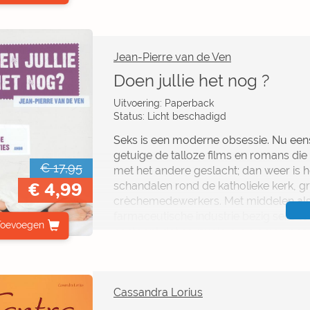
voldoening in je liefdesleven.
Heet? Maak elkaars lichaam wakker me
Heter? Ga verder de diepte in en ontd
Jean-Pierre van de Ven
heter zullen maken.
Doen jullie het nog ?
Bloedheet? Gooi alle remmen los voor
Uitvoering: Paperback
Status: Licht beschadigd
Seks is een moderne obsessie. Nu eens 
getuige de talloze films en romans di
€ 17,95
met het andere geslacht; dan weer is h
€ 4,99
schandalen rond de katholieke kerk, g
crèchemedewerkers. Met middelen als Vi
farmaceutische industrie bezig seks te 
Toevoegen
aantoont dat seksuele problemen pas 
partner veranderen. Seks is geen uiting 
bonus bij een relatie, seks is een rec
In de afgelopen decennia zijn de vers
uitvergroot en beschouwen we de ande
Cassandra Lorius
we elkaar nog terugvinden? Aan de hand