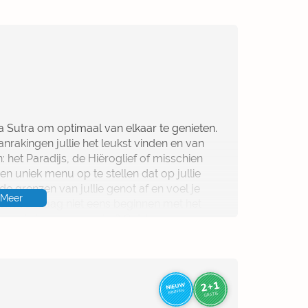
emands hart gaat door de maag. Daar is
 is het bijvoorbeeld al eeuwenlang bekend
 Sutra om optimaal van elkaar te genieten.
 invloed op ons libido kunnen hebben. En
nrakingen jullie het leukst vinden en van
reiding en setting kunnen jullie uitstekend in
: het Paradijs, de Hiëroglief of misschien
k, aanraking en geluid zijn allemaal
n uniek menu op te stellen dat op jullie
van een erotische ervaring.
e grenzen van jullie genot af en voel je
Meer
rom vandaag niet eens beginnen met het
je moet weten over de invloed die food op
eer zin in een dessertje? Ontdek ook
kkelende weetjes en verschillende
n spannende spelletjes bij de standjes om
en en verleidelijke tafelmanieren tot de
es voor op en rondom de eettafel, dit boek
2+1
NIEUW
BINNEN
GRATIS