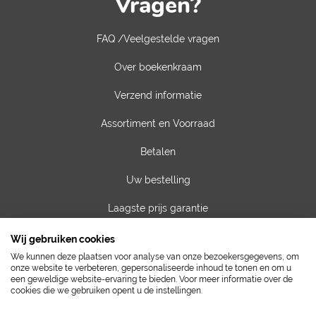
Vragen?
FAQ /Veelgestelde vragen
Over boekenkraam
Verzend informatie
Assortiment en Voorraad
Betalen
Uw bestelling
Laagste prijs garantie
Privacy van gegevens
Wij gebruiken cookies
We kunnen deze plaatsen voor analyse van onze bezoekersgegevens, om
Algemene voorwaarden
onze website te verbeteren, gepersonaliseerde inhoud te tonen en om u
een geweldige website-ervaring te bieden. Voor meer informatie over de
cookies die we gebruiken opent u de instellingen.
Contact