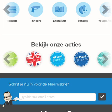
Romans
Thrillers
Literatuur
Fantasy
Young Adu
Bekijk onze acties
WEER OP
IN PRIJS
NIEUW
ENGELSE
UITGELICHT
VOORRAA
VERLAAGD
BINNEN
BOEKEN
Schrijf je nu in voor de Nieuwsbrief