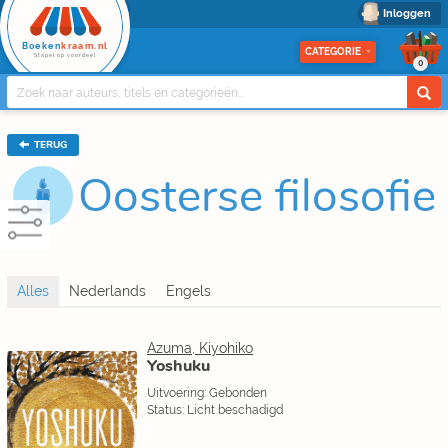
Inloggen
Boeken
kraam.nl
CATEGORIE
Stapel op voordeel
0
TERUG
Oosterse filosofie
Azuma, Kiyohiko
Yoshuku
Uitvoering: Gebonden
Status: Licht beschadigd