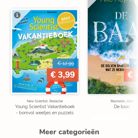
V
BEST
VERKOCHT
€ 12,99
€
€ 3,99
€ 
New Scientist, Redactie
Reynolds, Allie
Young Scientist Vakantieboek
De baai
- bomvol weetjes en puzzels
Meer categorieën