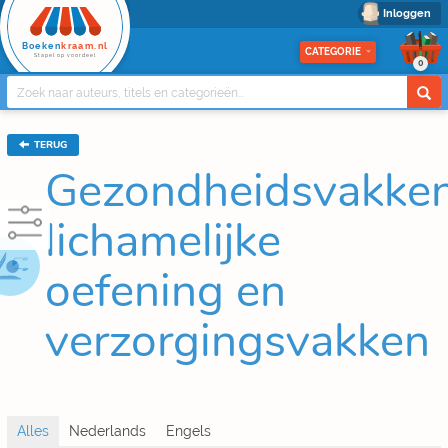
Inloggen
Boeken
kraam.nl
CATEGORIE
Stapel op voordeel
0
TERUG
Gezondheidsvakken
lichamelijke
oefening en
verzorgingsvakken