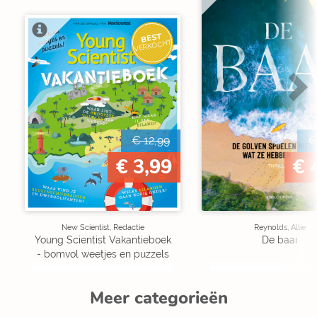
BEST
VERKOCHT
€ 12,99
€
€ 3,99
€ 
New Scientist, Redactie
Reynolds, Allie
Young Scientist Vakantieboek
De baai
- bomvol weetjes en puzzels
Meer categorieën