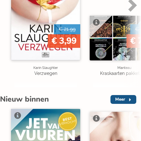
€ 21,99
€ 
€ 3,99
€ 
Karin Slaughter
Manteau
Verzwegen
Kraskaarten pakket 
Nieuw binnen
Meer
BEST
VERKOCHT
V