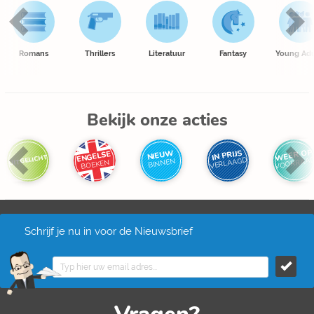
Romans
Thrillers
Literatuur
Fantasy
Young Adu
Bekijk onze acties
WEER OP
IN PRIJS
NIEUW
ENGELSE
UITGELICHT
VOORRAA
VERLAAGD
BINNEN
BOEKEN
Schrijf je nu in voor de Nieuwsbrief