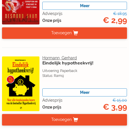
Meer
Adviesprijs
€ 18,95
€ 2,99
Onze prijs
Toevoegen
Hormann, Gerhard
Eindelijk hypotheekvrij!
Uitvoering: Paperback
Status: Ramsj
Meer
Adviesprijs
€ 15,00
€ 3,99
Onze prijs
Toevoegen