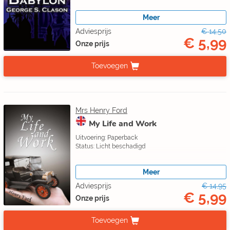
Meer
Adviesprijs
€ 14,50
€ 5,99
Onze prijs
Toevoegen
Mrs Henry Ford
My Life and Work
Uitvoering: Paperback
Status: Licht beschadigd
Meer
Adviesprijs
€ 14,95
€ 5,99
Onze prijs
Toevoegen