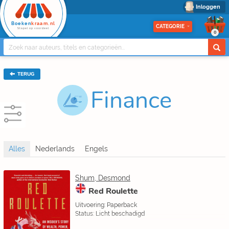
Inloggen
Boeken
kraam.nl
CATEGORIE
Stapel op voordeel
0
TERUG
Finance
Shum, Desmond
Red Roulette
Uitvoering: Paperback
Status: Licht beschadigd