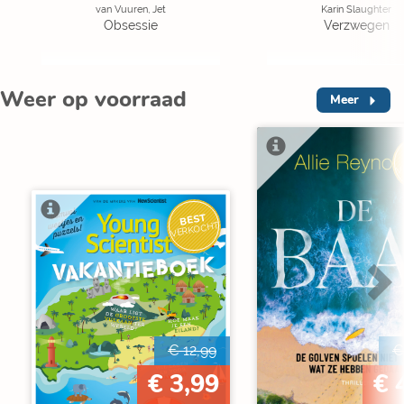
van Vuuren, Jet
Karin Slaughter
Obsessie
Verzwegen
Weer op voorraad
Meer
V
BEST
VERKOCHT
€ 12,99
€
€ 3,99
€ 