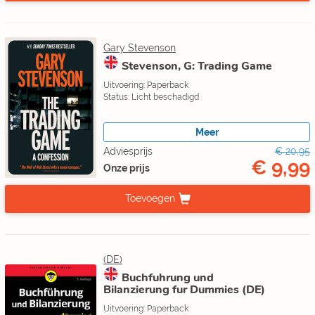
Gary Stevenson
Stevenson, G: Trading Game
Uitvoering: Paperback
Status: Licht beschadigd
Meer
Adviesprijs
€ 20,95
€ 9,99
Onze prijs
Toevoegen
(DE)
Buchfuhrung und
Bilanzierung fur Dummies (DE)
Uitvoering: Paperback