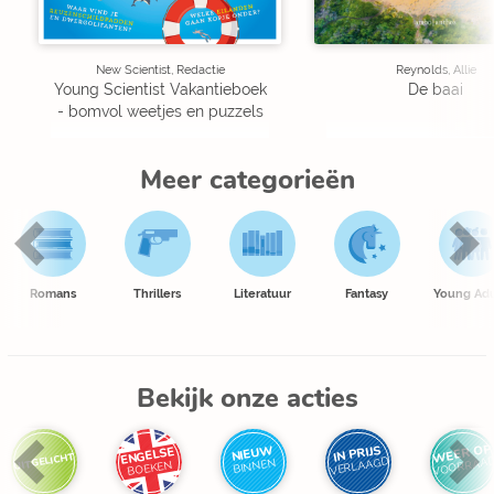
New Scientist, Redactie
Reynolds, Allie
Young Scientist Vakantieboek
De baai
- bomvol weetjes en puzzels
Meer categorieën
Romans
Thrillers
Literatuur
Fantasy
Young Adu
Bekijk onze acties
WEER OP
IN PRIJS
NIEUW
ENGELSE
UITGELICHT
VOORRAA
VERLAAGD
BINNEN
BOEKEN