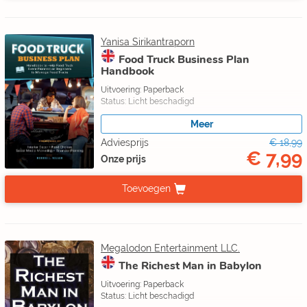
Yanisa Sirikantraporn
Food Truck Business Plan
Handbook
Uitvoering: Paperback
Status: Licht beschadigd
Meer
Adviesprijs
€ 18,99
€ 7,99
Onze prijs
Toevoegen
Megalodon Entertainment LLC.
The Richest Man in Babylon
Uitvoering: Paperback
Status: Licht beschadigd