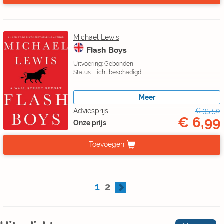
Michael Lewis
Flash Boys
Uitvoering: Gebonden
Status: Licht beschadigd
Meer
Adviesprijs
€ 35,50
€ 6,99
Onze prijs
Toevoegen
1
2