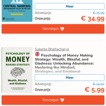
Meer
Adviesprijs
€ 75,99
€ 34,99
Onze prijs
Toevoegen
Sukanta Bhattacharya
Psychology of Money Making
Strategy: Wealth, Blissful, and
Gladness: Unlocking Abundance:
Mastering the Mindset,
Strategies, and Emotional
Intelligenc
Meer
Uitvoering: Paperback
Adviesprijs
€ 14,50
Status: Licht beschadigd
€ 5,99
Onze prijs
Toevoegen