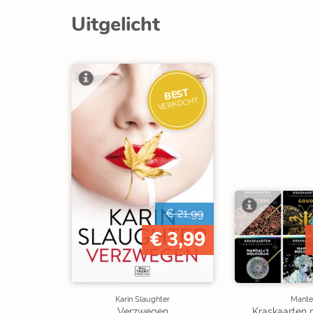
Uitgelicht
BEST
VERKOCHT
€ 21,99
€ 3,99
Karin Slaughter
Mante
Verzwegen
Kraskaarten 