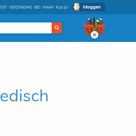
Inloggen
POST VERZENDING (BE) VANAF €42,50
0
edisch