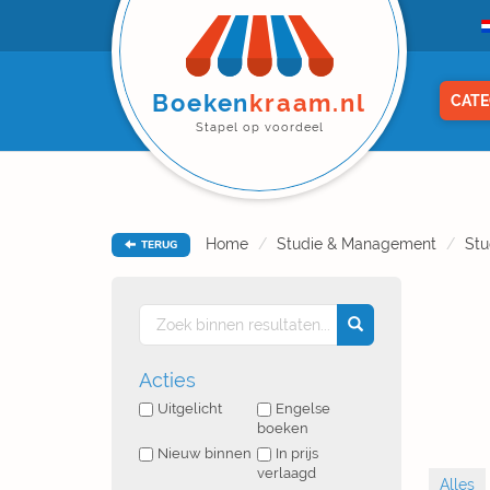
Boeken
kraam.nl
CATE
Stapel op voordeel
Home
Studie & Management
Stu
TERUG
Acties
Uitgelicht
Engelse
boeken
Nieuw binnen
In prijs
verlaagd