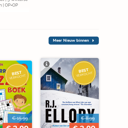
n | OP=OP
Meer
Nieuw binnen
BEST
BEST
VERKOCHT
VERKOCHT
€ 15,99
€ 8,99