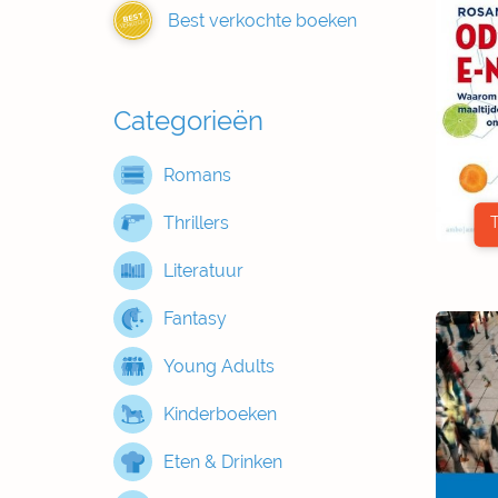
Best verkochte boeken
BEST
VERKOCHT
Categorieën
Romans
Thrillers
Literatuur
Fantasy
Young Adults
Kinderboeken
Eten & Drinken