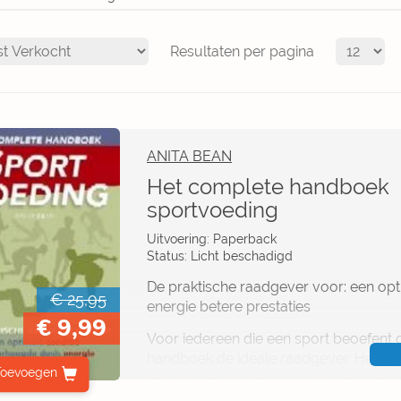
Resultaten per pagina
ANITA BEAN
Het complete handboek
sportvoeding
Uitvoering: Paperback
Status: Licht beschadigd
De praktische raadgever voor: een op
€ 25,95
energie betere prestaties
€ 9,99
Voor iedereen die een sport beoefent o
handboek de ideale raadgever. Het leg
Toevoegen
een aangepaste en doordachte voeding
aanzienlijk kunt verbeteren. Het boek 