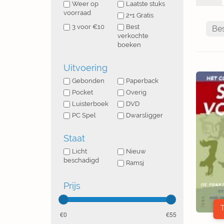
Weer op
Laatste stuks
voorraad
2+1 Gratis
3 voor €10
Best
verkochte
boeken
Uitvoering
Gebonden
Paperback
Pocket
Overig
Luisterboek
DVD
PC Spel
Dwarsligger
Staat
Licht
Nieuw
beschadigd
Ramsj
Prijs
0
55