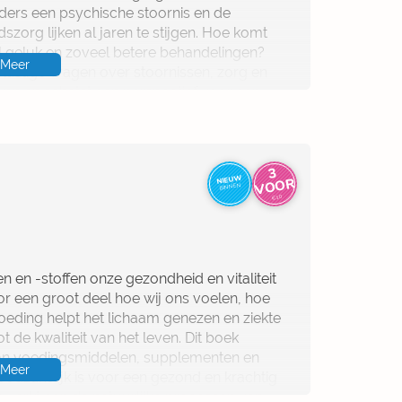
anders een psychische stoornis en de
zorg lijken al jaren te stijgen. Hoe komt
el geluk en zoveel betere behandelingen?
Meer
lastige vragen over stoornissen, zorg en
ken en schetst een perspectief voor een
voor meer mensen.
3
V
O
NIEUW
OR
BINNEN
€10
 en -stoffen onze gezondheid en vitaliteit
r een groot deel hoe wij ons voelen, hoe
oeding helpt het lichaam genezen en ziekte
t de kwaliteit van het leven. Dit boek
van voedingsmiddelen, supplementen en
Meer
oodzakelijk is voor een gezond en krachtig
werkt aan de natuurlijke processen van