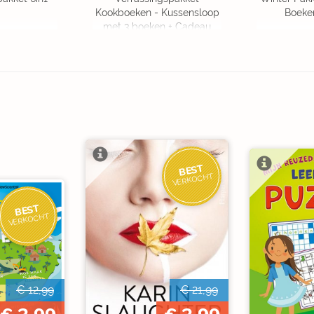
Kookboeken - Kussensloop
Boeke
met 3 boeken + Cadeau
OP=OP
BEST
VERKOCHT
BEST
VERKOCHT
€ 12,99
€ 21,99