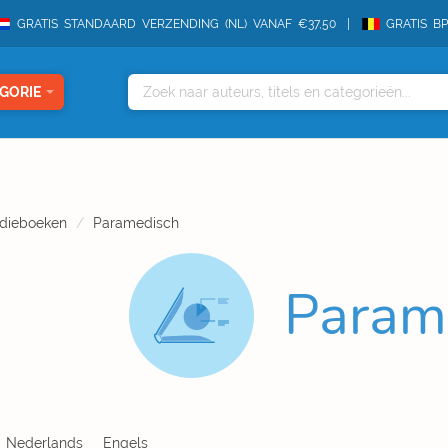
GRATIS STANDAARD VERZENDING (NL) VANAF €37,50
GRATIS B
GORIE
dieboeken
Paramedisch
Param