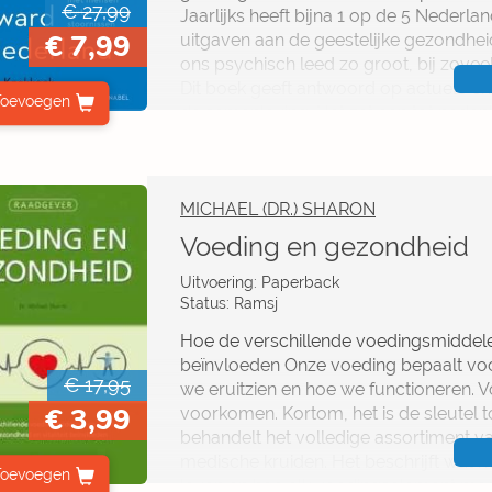
€ 27,99
Jaarlijks heeft bijna 1 op de 5 Nederl
€ 7,99
uitgaven aan de geestelijke gezondheids
ons psychisch leed zo groot, bij zove
Dit boek geeft antwoord op actuele en 
Toevoegen
de samenleving. Het zet aan tot naden
betere geestelijke gezondheidszorg 
MICHAEL (DR.) SHARON
Voeding en gezondheid
Uitvoering: Paperback
Status: Ramsj
Hoe de verschillende voedingsmiddelen
beïnvloeden Onze voeding bepaalt voo
€ 17,95
we eruitzien en hoe we functioneren. V
€ 3,99
voorkomen. Kortom, het is de sleutel to
behandelt het volledige assortiment 
medische kruiden. Het beschrijft wat n
Toevoegen
leven en hoe elk voedingselement mee