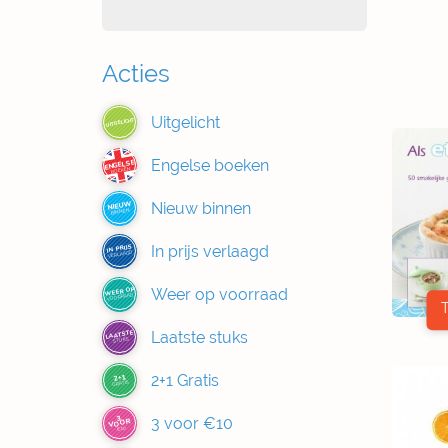
Acties
Uitgelicht
UITGELICHT
Engelse boeken
ENGELSE
BOEKEN
Nieuw binnen
NIEUW
BINNEN
In prijs verlaagd
IN PRIJS
VERLAAGD
Weer op voorraad
WEER OP
VOORRAAD
Laatste stuks
LAATSTE
STUKS
2+1 Gratis
2+1
GRATIS
3
3 voor €10
VOOR
€10