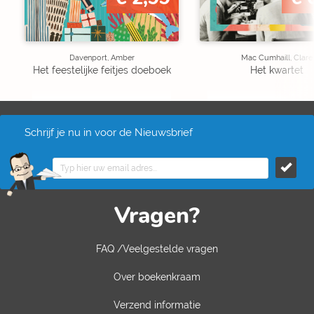
Davenport, Amber
Mac Cumhaill, Clare
Het feestelijke feitjes doeboek
Het kwartet
Schrijf je nu in voor de Nieuwsbrief
Vragen?
FAQ /Veelgestelde vragen
Over boekenkraam
Verzend informatie