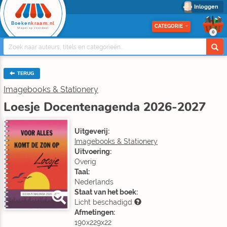
Inloggen
Boeken
kraam.nl
CATEGORIE
Stapel op voordeel
0
TERUG
Imagebooks & Stationery
Loesje Docentenagenda 2026-2027
Uitgeverij:
Imagebooks & Stationery
Uitvoering:
Overig
Taal:
Nederlands
Staat van het boek:
Licht beschadigd
Afmetingen:
190x229x22