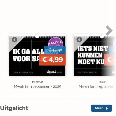
LAATSTE
STUKS
€ 12,99
€
€ 4,99
€ 
Interstat
Mwah
Mwah familieplanner - 2025
Mwah familieplanner 
Uitgelicht
Meer