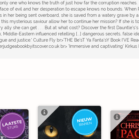
 only one who knows the truth of just how far the corruption reaches.
 face of evil and her desperation to escape knows no bounds. When 
s in her being sent overboard, she is saved from a watery grave by a 
 this mysterious saviour allow her to continue her mission? If she is t
y ally she can get . . . But at what cost? Discover the first Dauntle's
, Middle-Eastern influenced retelling [...] dangerous secrets, false ide
igue and justice.' Culture Fly br>'THE Be'sT Ya Fanta'sY Book I'VE Rea
erjudgeabookbyitscover.co.uk br> 'Immersive and captivating' Kirkus
NIEUW
LAATSTE
BINNEN
STUKS