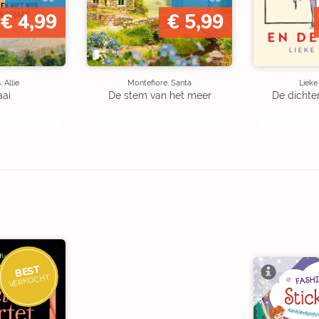
€ 4,99
€ 5,99
 Allie
Montefiore, Santa
Liek
aai
De stem van het meer
De dichte
BEST
VERKOCHT