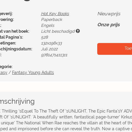
Nieuwprijs
everij:
Hot Key Books
voering:
Paperback
Onze prijs
:
Engels
at van het boek:
Licht beschadigd
al Pagina's:
528
etingen:
132x198x33
Toe
schijningsdatum:
Juli 2022
:
9781471411311
egorie:
tasy
/
Fantasy Young Adults
schrijving
 Thrilling 'sEquel To The Theft Of 'sUNLIGHT, The Epic Fanta'sY AD
t Of 'sUNLIGHT: 'A beautifully written, fantastical page-turner' Kirku
 unique' The National When Rae reaches the villain at the heart of th
pped and imprisoned before she can reveal the truth. Now a captive on