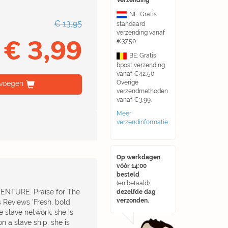
Verzending
NL: Gratis
€ 13,95
standaard
verzending vanaf
€ 3,99
€37,50
BE: Gratis
bpost verzending
vanaf €42,50
Overige
voegen
verzendmethoden
vanaf €3,99.
Meer
verzendinformatie
Op werkdagen
vóór 14:00
besteld
(en betaald)
VENTURE. Praise for The
dezelfde dag
verzonden.
s Reviews 'Fresh, bold
e slave network, she is
 a slave ship, she is