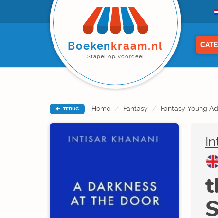
Boeken
kraam.nl
CATE
Stapel op voordeel
Home
Fantasy
Fantasy Young Ad
TERUG
In
t
S