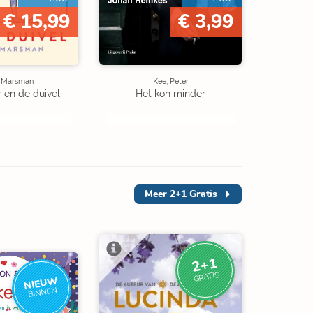
€ 15,99
€ 3,99
e Marsman
Kee, Peter
r en de duivel
Het kon minder
Meer
2+1 Gratis
2+1
GRATIS
NIEUW
BINNEN