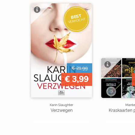
BEST
VERKOCHT
€ 21,99
€ 3,99
Karin Slaughter
Mante
Verzwegen
Kraskaarten 