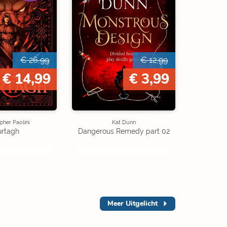
€ 26,99
€ 12,99
€ 14,99
€ 3,99
pher Paolini
Kat Dunn
rtagh
Dangerous Remedy part 02
Meer
Uitgelicht