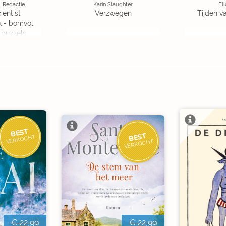
, Redactie
Karin Slaughter
Ell
ientist
Verzwegen
Tijden v
k - bomvol
 puzzels
BEST
BEST
VERKOCHT
VERKOCHT
€ 22,99
€ 22,99