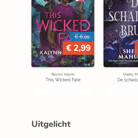
€ 6,99
€ 2,99
Bayron, Kalynn
Shelby M
This Wicked Fate
De schad
Uitgelicht