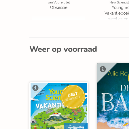
van Vuuren, Jet
New Scientist
Obsessie
Young Sc
Vakantieboe
weetjes en
Weer op voorraad
BEST
VERKOCHT
€ 12,99