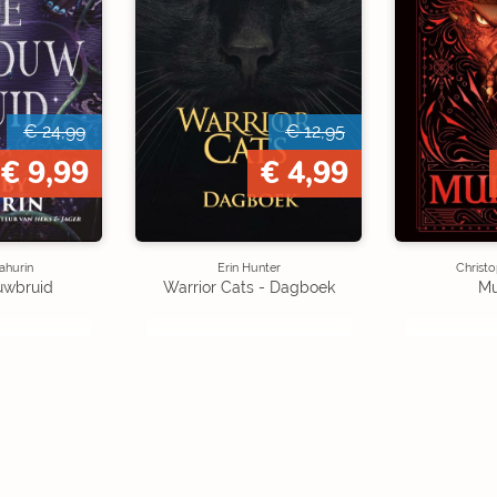
€ 24,99
€ 12,95
€ 9,99
€ 4,99
ahurin
Erin Hunter
Christo
uwbruid
Warrior Cats - Dagboek
Mu