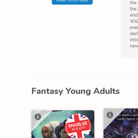
the
the
end
Will
ever
dark
intr
nev
Fantasy Young Adults
ENGELSE
BOEKEN