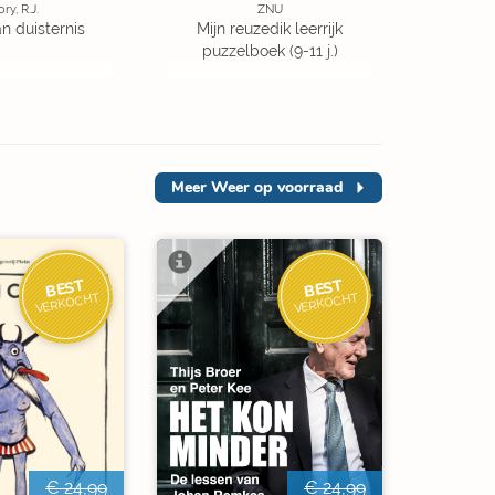
ory, R.J.
ZNU
an duisternis
Mijn reuzedik leerrijk
puzzelboek (9-11 j.)
Meer
Weer op voorraad
BEST
BEST
VERKOCHT
VERKOCHT
€ 24,99
€ 24,99