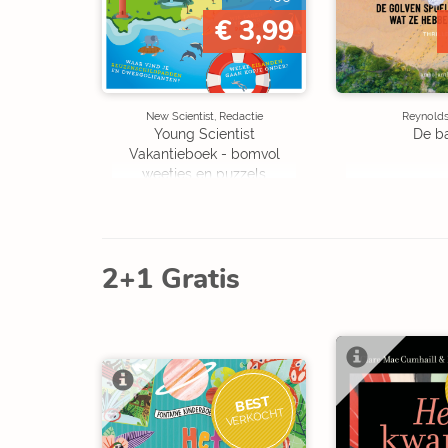
€ 3,99
New Scientist, Redactie
Reynolds,
Young Scientist
De b
Vakantieboek - bomvol
weetjes en puzzels
2+1 Gratis
BEST
VERKOCHT