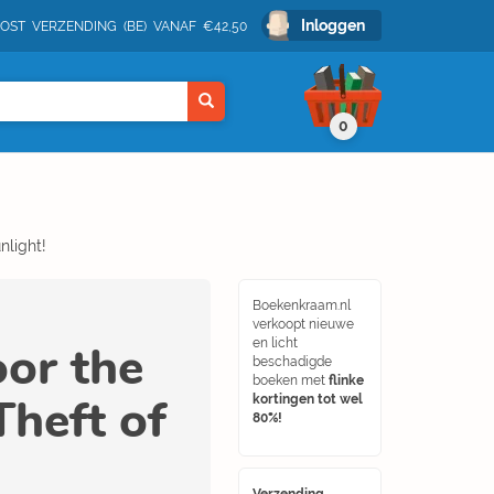
Inloggen
POST VERZENDING (BE) VANAF €42,50
0
nlight!
Boekenkraam.nl
verkoopt nieuwe
or the
en licht
beschadigde
boeken met
flinke
Theft of
kortingen tot wel
80%!