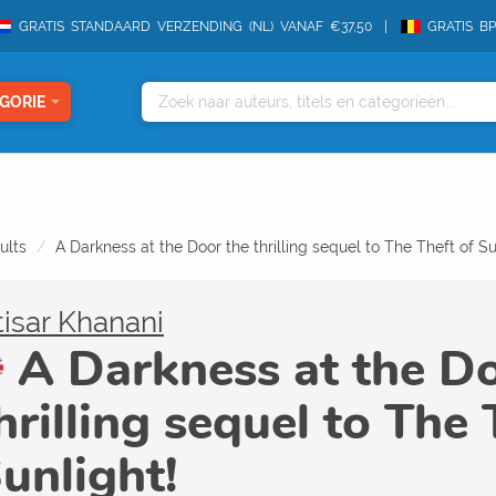
GRATIS STANDAARD VERZENDING (NL) VANAF €37,50
GRATIS B
GORIE
ults
A Darkness at the Door the thrilling sequel to The Theft of Su
tisar Khanani
A Darkness at the Do
hrilling sequel to The 
unlight!