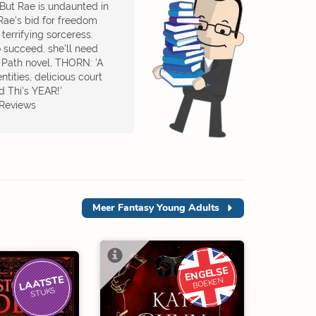
 But Rae is undaunted in
Rae's bid for freedom
terrifying sorceress.
o succeed, she'll need
's Path novel, THORN: 'A
ntities, delicious court
d Thi's YEAR!'
 Reviews
Meer
Fantasy Young Adults
ENGELSE
LAATSTE
BOEKEN
STUKS