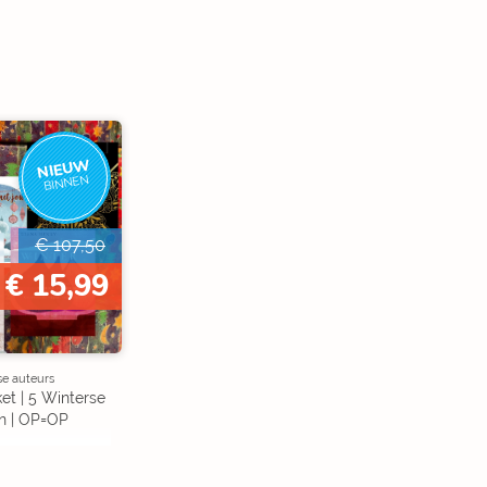
NIEUW
BINNEN
€ 107,50
€ 15,99
se auteurs
et | 5 Winterse
n | OP=OP