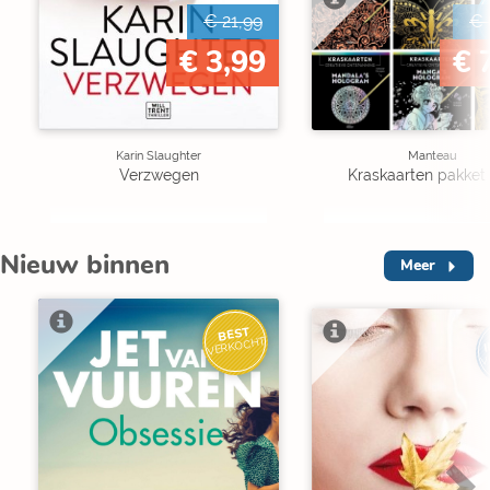
€ 21,99
€ 
€ 3,99
€ 
Karin Slaughter
Manteau
Verzwegen
Kraskaarten pakket 
Nieuw binnen
Meer
BEST
I
VERKOCHT
V