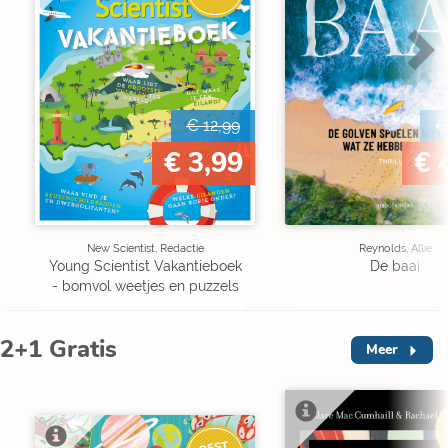
€ 12,99
€
€ 3,99
€ 
New Scientist, Redactie
Reynolds, Allie
Young Scientist Vakantieboek
De baai
- bomvol weetjes en puzzels
2+1 Gratis
Meer
V
BEST