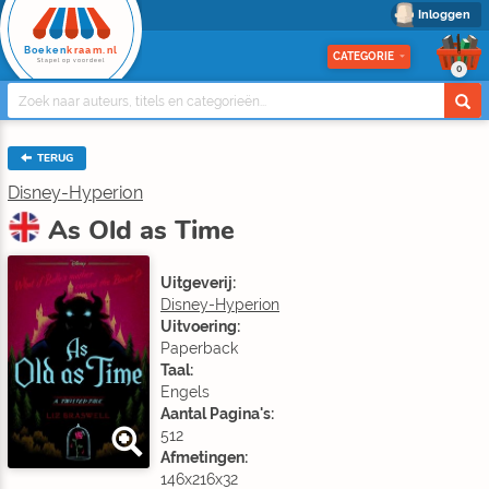
Inloggen
Boeken
kraam.nl
CATEGORIE
Stapel op voordeel
0
TERUG
Disney-Hyperion
As Old as Time
Uitgeverij:
Disney-Hyperion
Uitvoering:
Paperback
Taal:
Engels
Aantal Pagina's:
512
Afmetingen:
146x216x32