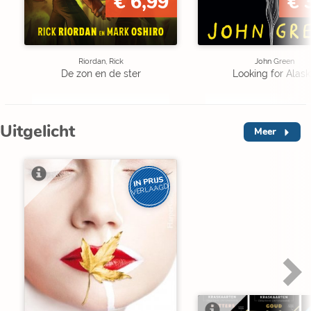
€ 6,99
€ 
Riordan, Rick
John Green
De zon en de ster
Looking for Alas
Uitgelicht
Meer
IN PRIJS
VERLAAGD