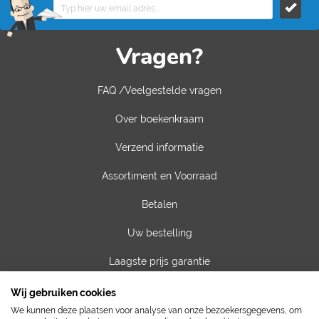
Vragen?
FAQ /Veelgestelde vragen
Over boekenkraam
Verzend informatie
Assortiment en Voorraad
Betalen
Uw bestelling
Laagste prijs garantie
Privacy van gegevens
Wij gebruiken cookies
We kunnen deze plaatsen voor analyse van onze bezoekersgegevens, om
Algemene voorwaarden