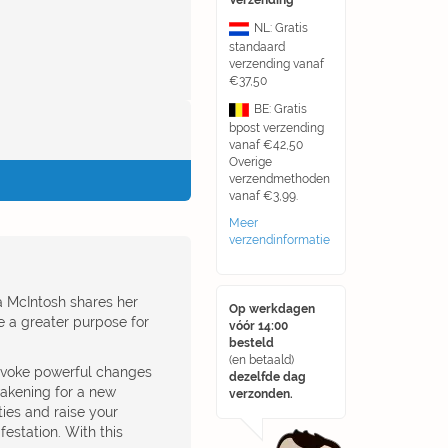
Verzending
NL: Gratis
standaard
verzending vanaf
€37,50
BE: Gratis
bpost verzending
vanaf €42,50
Overige
verzendmethoden
vanaf €3,99.
Meer
verzendinformatie
a McIntosh shares her
Op werkdagen
e a greater purpose for
vóór 14:00
besteld
(en betaald)
invoke powerful changes
dezelfde dag
awakening for a new
verzonden.
ties and raise your
festation. With this