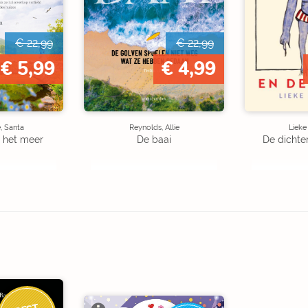
€ 22,99
€ 22,99
€ 5,99
€ 4,99
, Santa
Reynolds, Allie
Liek
 het meer
De baai
De dichte