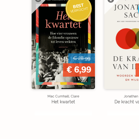
BEST
VERKOCHT
€ 28,99
€ 6,99
Mac Cumhaill, Clare
Jonathan
Het kwartet
De kracht v