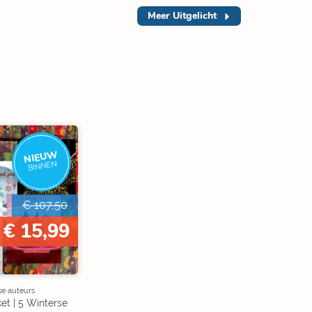
Meer
Uitgelicht
NIEUW
BINNEN
€ 107,50
€ 15,99
se auteurs
et | 5 Winterse