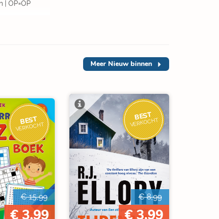
n | OP=OP
Meer
Nieuw binnen
BEST
BEST
VERKOCHT
VERKOCHT
€ 15,99
€ 8,99
€ 3,99
€ 3,99