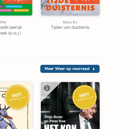
ZNU
Ellory, R.J.
edik leerrijk
Tijden van duisternis
ek (9-11 j.)
Meer
Weer op voorraad
BEST
BEST
VERKOCHT
VERKOCHT