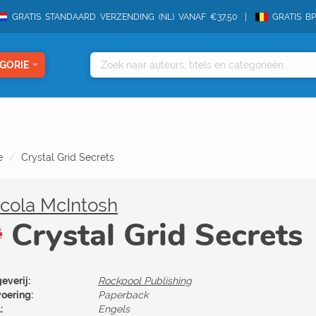
GRATIS STANDAARD VERZENDING (NL) VANAF €37,50
GRATIS B
GORIE
e
Crystal Grid Secrets
cola McIntosh
Crystal Grid Secrets
everij:
Rockpool Publishing
voering:
Paperback
:
Engels