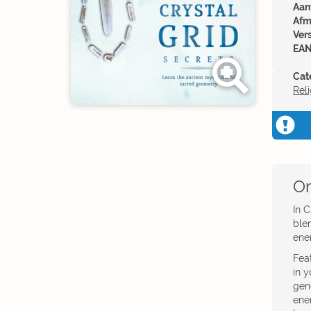
Aant
Afm
Ver
EAN
Cat
Reli
Om
In 
ble
ener
Fea
in y
gene
ener