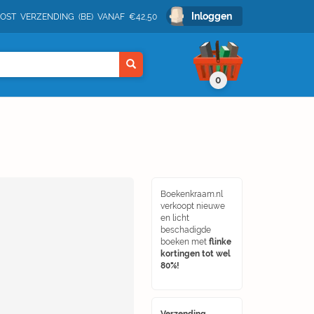
Inloggen
POST VERZENDING (BE) VANAF €42,50
0
Boekenkraam.nl
verkoopt nieuwe
en licht
beschadigde
boeken met
flinke
kortingen tot wel
80%!