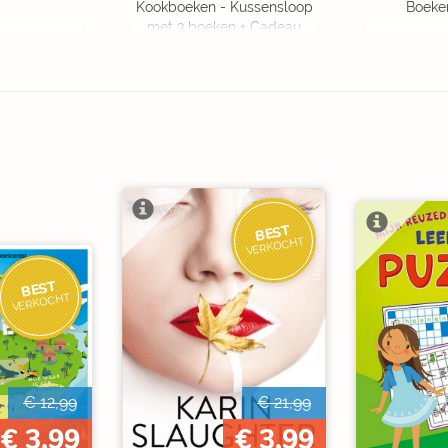
Kookboeken - Kussensloop
Boeke
met 3 boeken + Cadeau
OP=OP
BEST
VERKOCHT
BEST
VERKOCHT
€ 12,99
€ 21,99
€ 3,99
€ 3,99