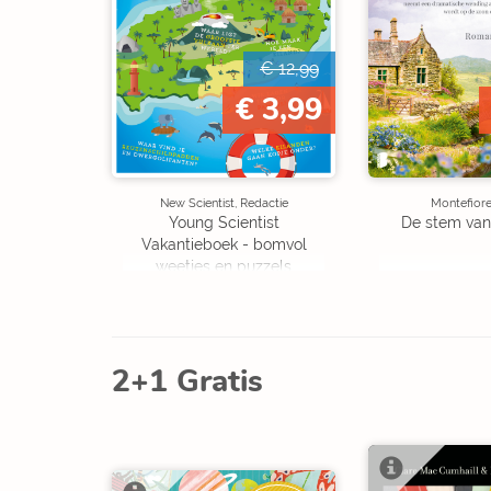
€ 12,99
€ 3,99
New Scientist, Redactie
Montefiore
Young Scientist
De stem van
Vakantieboek - bomvol
weetjes en puzzels
2+1 Gratis