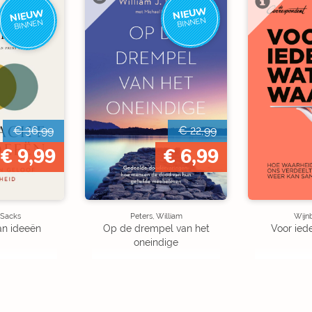
NIEUW
NIEUW
BINNEN
BINNEN
€ 36,99
€ 22,99
€ 9,99
€ 6,99
 Sacks
Peters, William
Wijn
an ideeën
Op de drempel van het
Voor ied
oneindige