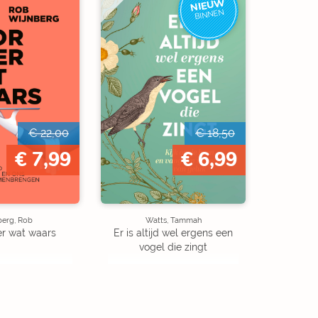
NIEUW
BINNEN
€ 22,00
€ 18,50
€ 7,99
€ 6,99
berg, Rob
Watts, Tammah
er wat waars
Er is altijd wel ergens een
vogel die zingt