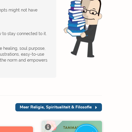
mpts might not have
to stay connected to it.
re healing, soul purpose,
ustrations, easy-to-use
nd the norm and empowers
Meer
Religie, Spiritualiteit & Filosofie