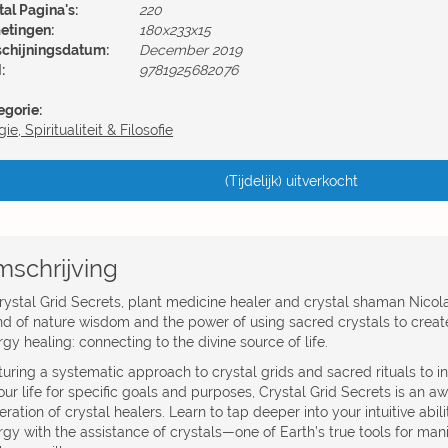
al Pagina's:
220
etingen:
180x233x15
schijningsdatum:
December 2019
:
9781925682076
egorie:
gie, Spiritualiteit & Filosofie
(Tijdelijk) uitverkocht
schrijving
Crystal Grid Secrets, plant medicine healer and crystal shaman Nicol
nd of nature wisdom and the power of using sacred crystals to creat
gy healing: connecting to the divine source of life.
turing a systematic approach to crystal grids and sacred rituals to 
our life for specific goals and purposes, Crystal Grid Secrets is an 
ration of crystal healers. Learn to tap deeper into your intuitive abili
gy with the assistance of crystals—one of Earth’s true tools for mani