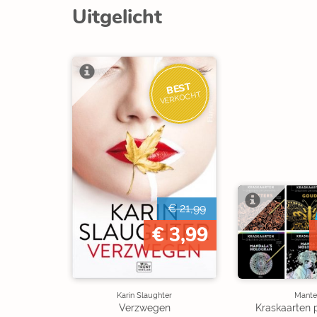
Uitgelicht
BEST
VERKOCHT
€ 21,99
€ 3,99
Karin Slaughter
Mante
Verzwegen
Kraskaarten 