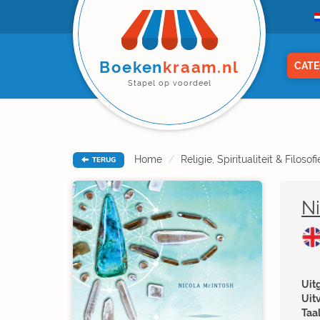
Boeken
kraam.nl
CATE
Stapel op voordeel
Home
Religie, Spiritualiteit & Filosofi
TERUG
Ni
Uitg
Uit
Taal