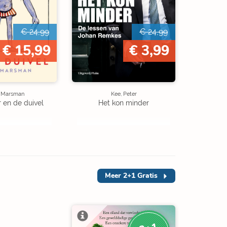
€ 24,99
€ 24,99
€ 15,99
€ 3,99
e Marsman
Kee, Peter
r en de duivel
Het kon minder
Meer
2+1 Gratis