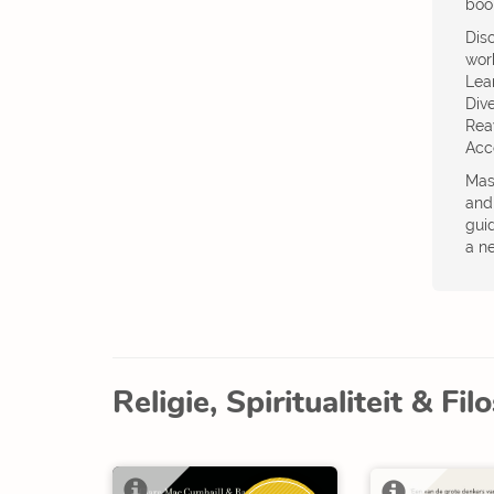
book
Dis
wor
Lea
Dive
Rea
Acce
Mast
and
gui
a ne
Religie, Spiritualiteit & Fil