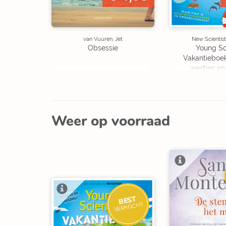
van Vuuren, Jet
New Scientist
Obsessie
Young Sc
Vakantieboe
weetjes en
Weer op voorraad
BEST
VERKOCHT