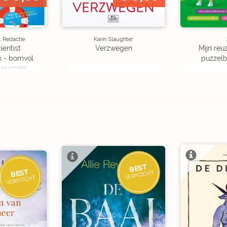
, Redactie
Karin Slaughter
ientist
Verzwegen
Mijn reuz
k - bomvol
puzzelbo
 puzzels
BEST
BEST
VERKOCHT
VERKOCHT