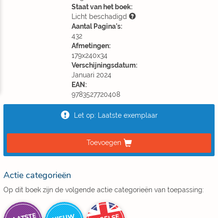
Staat van het boek:
Licht beschadigd
Aantal Pagina's:
432
Afmetingen:
179x240x34
Verschijningsdatum:
Januari 2024
EAN:
9783527720408
Let op: Laatste exemplaar
Toevoegen
Actie categorieën
Op dit boek zijn de volgende actie categorieën van toepassing: