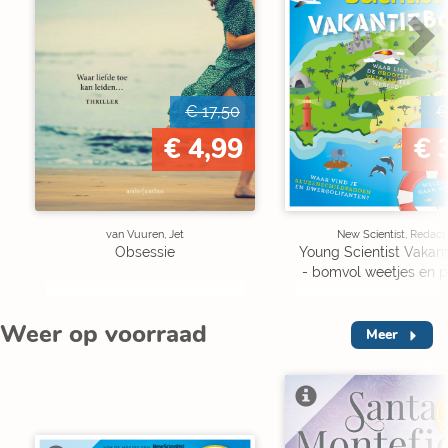
€ 17,50
€
€ 4,99
€ 
van Vuuren, Jet
New Scientist, Redact
Obsessie
Young Scientist Vakan
- bomvol weetjes en p
Weer op voorraad
Meer
V