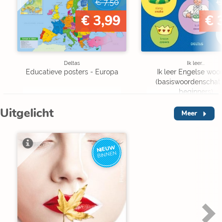
€ 7,50
€
€ 3,99
€ 
Deltas
Ik leer...
Educatieve posters - Europa
Ik leer Engelse woo
(basiswoordenschat
beginners)
Uitgelicht
Meer
NIEUW
BINNEN