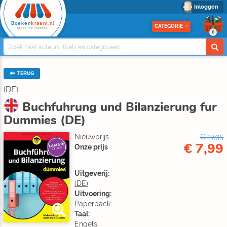
Inloggen
Boeken
kraam.nl
CATEGORIE
Stapel op voordeel
0
TERUG
(DE)
Buchfuhrung und Bilanzierung fur
Dummies (DE)
Nieuwprijs
€ 27,95
€ 7,99
LAATSTE
Onze prijs
STUKS
Uitgeverij:
(DE)
Uitvoering:
Paperback
Taal:
Engels