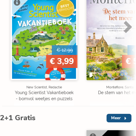
BEST
VERKOCHT
€ 12,99
€
€ 3,99
€ 
New Scientist, Redactie
Montefiore, Santa
Young Scientist Vakantieboek
De stem van het m
- bomvol weetjes en puzzels
2+1 Gratis
Meer