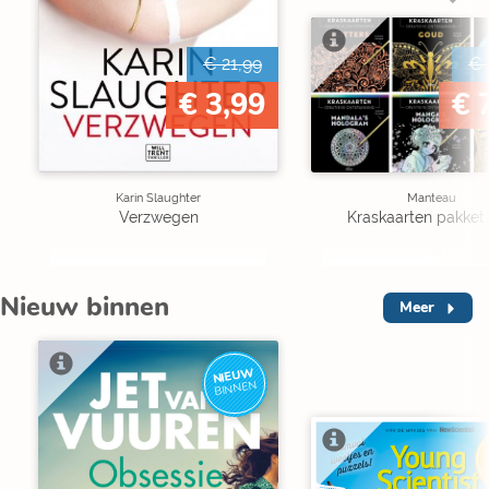
€ 21,99
€ 
€ 3,99
€ 
Karin Slaughter
Manteau
Verzwegen
Kraskaarten pakket 
Nieuw binnen
Meer
NIEUW
BINNEN
V