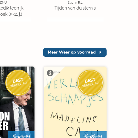
ZNU
Ellory, R.J.
edik leerrijk
Tijden van duisternis
ek (9-11 j.)
Meer
Weer op voorraad
BEST
BEST
VERKOCHT
VERKOCHT
€ 24,99
€ 26,99