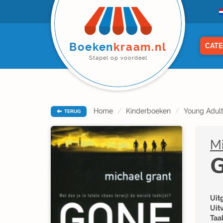
Boeken
kraam.nl
CATE
Stapel op voordeel
Home
Kinderboeken
Young Adul
TERUG
Mi
G
Uitg
Uit
Taal