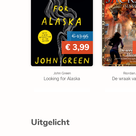
€ 13,95
€ 3,99
John Green
Riordan,
Looking for Alaska
De wraak v
Uitgelicht