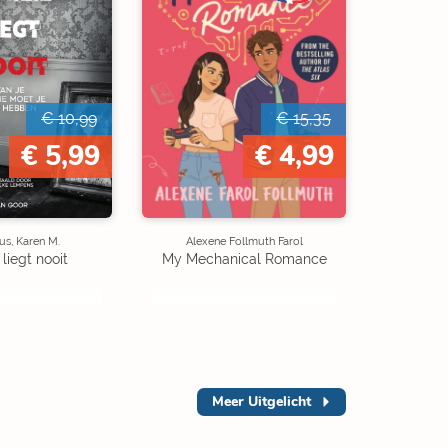
€ 10,99
€ 15,35
€ 5,99
€ 4,99
s, Karen M.
Alexene Follmuth Farol
 liegt nooit
My Mechanical Romance
Meer
Uitgelicht