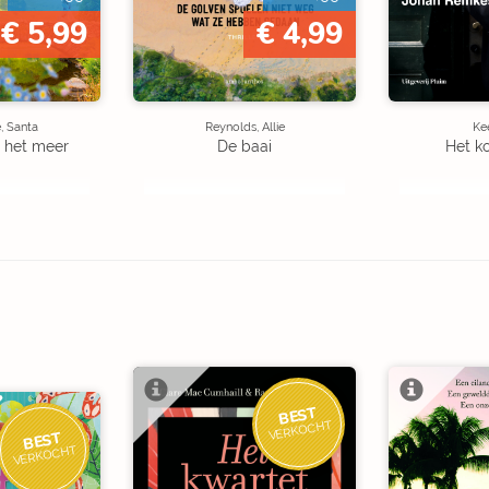
€ 5,99
€ 4,99
, Santa
Reynolds, Allie
Kee
 het meer
De baai
Het k
BEST
VERKOCHT
BEST
VERKOCHT