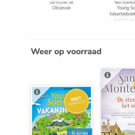
van Vuuren, Jet
New Scientist
Obsessie
Young Sc
Vakantieboe
weetjes en
Weer op voorraad
BEST
VERKOCHT
€ 12,99