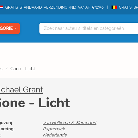
GRATIS STANDAARD VERZENDING (NL) VANAF €37,50
GRATIS B
GORIE
ts
Gone - Licht
chael Grant
one - Licht
everij:
Van Holkema & Warendorf
voering:
Paperback
:
Nederlands