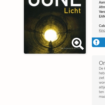
Aant
Afm
Ver
EAN
Cat
Kin
Om
De k
heb
zie
wor
alt
ten
maar