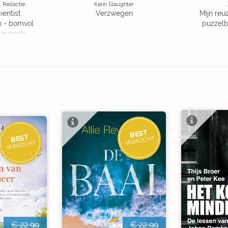
, Redactie
Karin Slaughter
ientist
Verzwegen
Mijn reuz
k - bomvol
puzzelbo
 puzzels
BEST
BEST
VERKOCHT
VERKOCHT
€ 22,99
€ 22,99