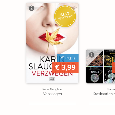
BEST
VERKOCHT
€ 21,99
€ 3,99
Karin Slaughter
Mante
Verzwegen
Kraskaarten 