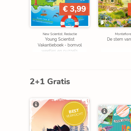
€ 3,99
New Scientist, Redactie
Montefiore
Young Scientist
De stem van
Vakantieboek - bomvol
weetjes en puzzels
2+1 Gratis
BEST
VERKOCHT