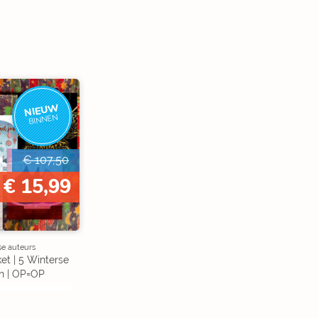
NIEUW
BINNEN
€ 107,50
€ 15,99
se auteurs
et | 5 Winterse
n | OP=OP