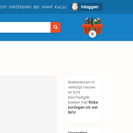
Inloggen
POST VERZENDING (BE) VANAF €42,50
0
Boekenkraam.nl
verkoopt nieuwe
en licht
beschadigde
boeken met
flinke
kortingen tot wel
80%!