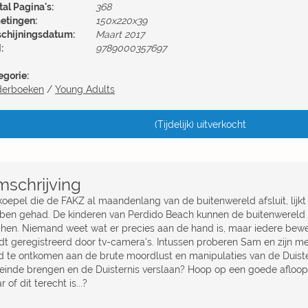
al Pagina's:
368
etingen:
150x220x39
schijningsdatum:
Maart 2017
:
9789000357697
egorie:
derboeken
/
Young Adults
(Tijdelijk) uitverkocht
schrijving
oepel die de FAKZ al maandenlang van de buitenwereld afsluit, lijkt z
ben gehad. De kinderen van Perdido Beach kunnen de buitenwereld z
t hen. Niemand weet wat er precies aan de hand is, maar iedere bew
dt geregistreerd door tv-camera's. Intussen proberen Sam en zijn 
ijd te ontkomen aan de brute moordlust en manipulaties van de Duiste
 einde brengen en de Duisternis verslaan? Hoop op een goede afloop li
 of dit terecht is...?