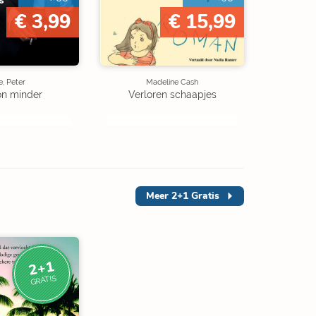
€ 3,99
€ 15,99
, Peter
Madeline Cash
on minder
Verloren schaapjes
Meer
2+1 Gratis
2+1
GRATIS