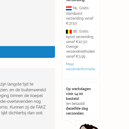
Verzending
NL: Gratis
standaard
verzending vanaf
€37,50
BE: Gratis
bpost verzending
vanaf €42,50
Overige
verzendmethoden
vanaf €3,99.
Meer
verzendinformatie
ijn langste tijd te
Op werkdagen
ien, en de buitenwereld
vóór 14:00
eging binnen de koepel
besteld
mede-overlevenden nog
(en betaald)
rnis. Kunnen zij de FAKZ
dezelfde dag
jkt dichterbij dan ooit,
verzonden.