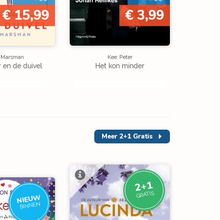
€ 15,99
€ 3,99
e Marsman
Kee, Peter
r en de duivel
Het kon minder
Meer
2+1 Gratis
2+1
GRATIS
NIEUW
BINNEN