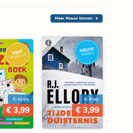
Meer
Nieuw binnen
NIEUW
BEST
BINNEN
VERKOCHT
€ 15,99
€ 8,99
€ 3,99
€ 3,99