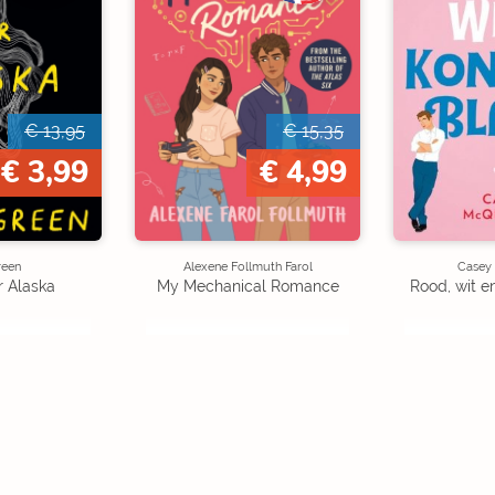
€ 13,95
€ 15,35
€ 3,99
€ 4,99
reen
Alexene Follmuth Farol
Casey
r Alaska
My Mechanical Romance
Rood, wit e