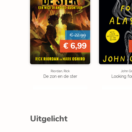
€ 22,99
€ 6,99
Riordan, Rick
John G
De zon en de ster
Looking fo
Uitgelicht