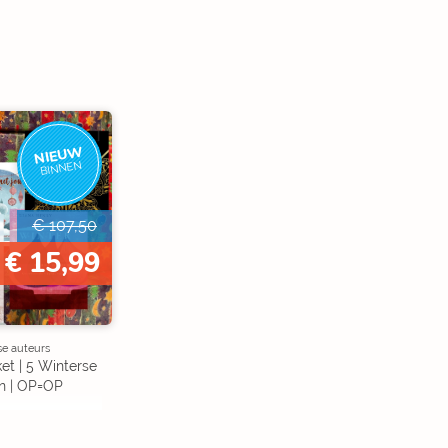
NIEUW
BINNEN
€ 107,50
€ 15,99
se auteurs
et | 5 Winterse
n | OP=OP