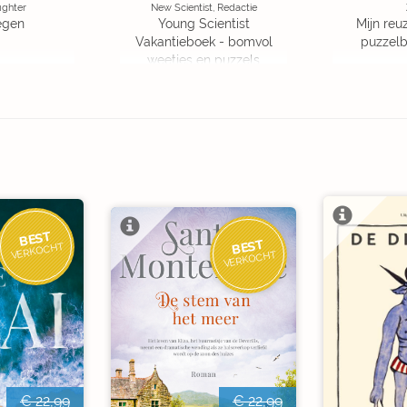
ughter
New Scientist, Redactie
egen
Young Scientist
Mijn reuz
Vakantieboek - bomvol
puzzelbo
weetjes en puzzels
BEST
BEST
VERKOCHT
VERKOCHT
€ 22,99
€ 22,99