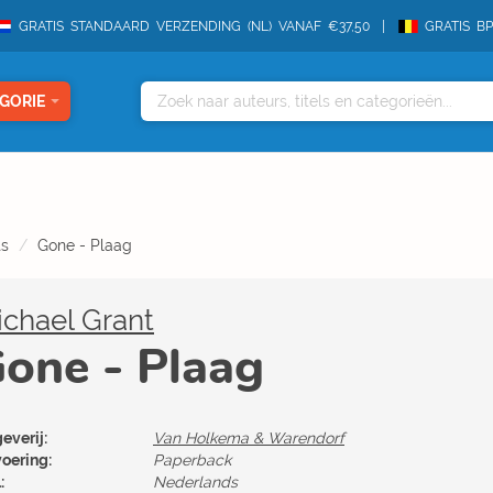
GRATIS STANDAARD VERZENDING (NL) VANAF €37,50
GRATIS B
GORIE
ts
Gone - Plaag
chael Grant
one - Plaag
everij:
Van Holkema & Warendorf
voering:
Paperback
:
Nederlands