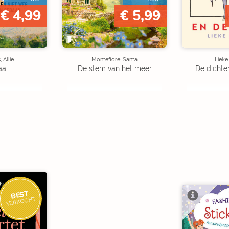
€ 4,99
€ 5,99
 Allie
Montefiore, Santa
Liek
aai
De stem van het meer
De dichte
BEST
VERKOCHT