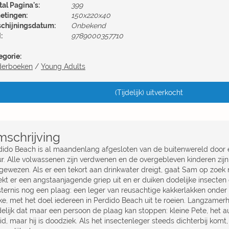
al Pagina's:
399
etingen:
150x220x40
schijningsdatum:
Onbekend
:
9789000357710
egorie:
derboeken
/
Young Adults
(Tijdelijk) uitverkocht
schrijving
dido Beach is al maandenlang afgesloten van de buitenwereld door
r. Alle volwassenen zijn verdwenen en de overgebleven kinderen zijn
gewezen. Als er een tekort aan drinkwater dreigt, gaat Sam op zoek
ekt er een angstaanjagende griep uit en er duiken dodelijke insecten
sternis nog een plaag: een leger van reusachtige kakkerlakken onder 
ke, met het doel iedereen in Perdido Beach uit te roeien. Langzamer
delijk dat maar een persoon de plaag kan stoppen: kleine Pete, het au
id, maar hij is doodziek. Als het insectenleger steeds dichterbij komt,