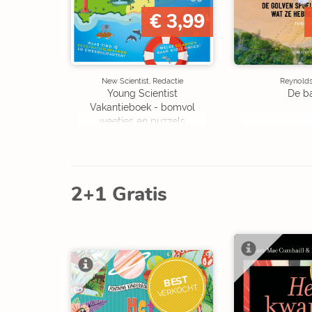
€ 3,99
New Scientist, Redactie
Reynolds,
Young Scientist
De b
Vakantieboek - bomvol
weetjes en puzzels
2+1 Gratis
BEST
VERKOCHT