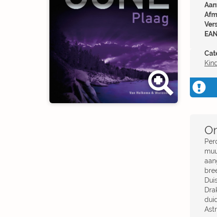
Aant
Afm
Ver
EAN
Cat
Kin
Om
Per
muu
aan
bre
Dui
Dra
dui
Astr