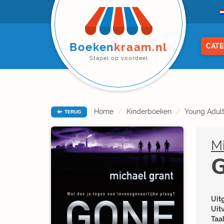
Boeken
kraam.nl
CATE
Stapel op voordeel
Home
Kinderboeken
Young Adul
TERUG
Mi
G
Uitg
Uit
Taal