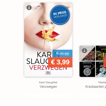
IN PRIJS
VERLAAGD
€ 21,99
€ 3,99
Karin Slaughter
Mante
Verzwegen
Kraskaarten 