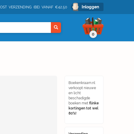
Inloggen
POST VERZENDING (BE) VANAF €42,50
0
Boekenkraam.nl
verkoopt nieuwe
en licht
beschadigde
boeken met
flinke
kortingen tot wel
80%!