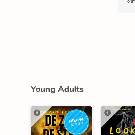
onm
Young Adults
NIEUW
BINNEN