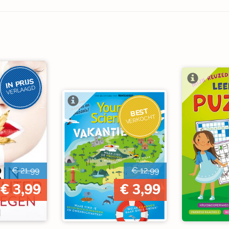
IN PRIJS
VERLAAGD
BEST
VERKOCHT
€ 21,99
€ 12,99
€ 3,99
€ 3,99