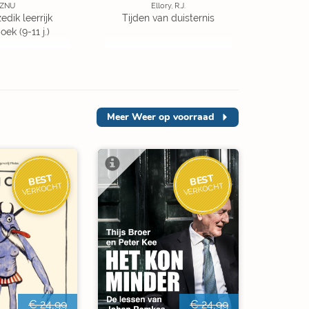
ZNU
Ellory, R.J.
edik leerrijk
Tijden van duisternis
ek (9-11 j.)
Meer
Weer op voorraad
BEST
BEST
VERKOCHT
VERKOCHT
€ 24,99
€ 24,99