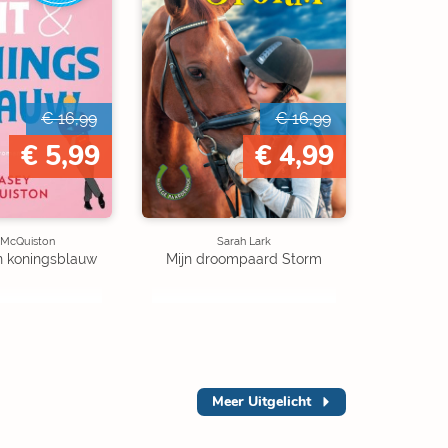
€ 16,99
€ 16,99
€ 5,99
€ 4,99
 McQuiston
Sarah Lark
n koningsblauw
Mijn droompaard Storm
Meer
Uitgelicht