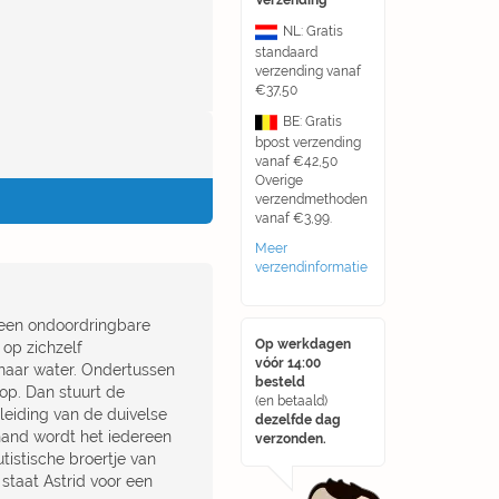
Verzending
NL: Gratis
standaard
verzending vanaf
€37,50
BE: Gratis
bpost verzending
vanaf €42,50
Overige
verzendmethoden
vanaf €3,99.
Meer
verzendinformatie
 een ondoordringbare
Op werkdagen
 op zichzelf
vóór 14:00
 naar water. Ondertussen
besteld
 op. Dan stuurt de
(en betaald)
leiding van de duivelse
dezelfde dag
hand wordt het iedereen
verzonden.
tistische broertje van
 staat Astrid voor een