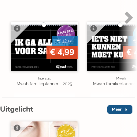
LAATSTE
STUKS
€ 12,99
€
€ 4,99
€ 
Interstat
Mwah
Mwah familieplanner - 2025
Mwah familieplanner 
Uitgelicht
Meer
BEST
VERKOCHT