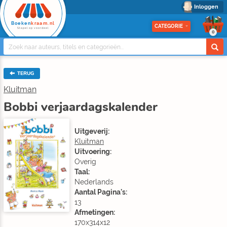
Inloggen
Boeken
kraam.nl
CATEGORIE
Stapel op voordeel
0
TERUG
Kluitman
Bobbi verjaardagskalender
Uitgeverij:
Kluitman
Uitvoering:
Overig
Taal:
Nederlands
Aantal Pagina's:
13
Afmetingen:
170x314x12