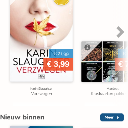
€ 21,99
€ 
€ 3,99
€ 
Karin Slaughter
Manteau
Verzwegen
Kraskaarten pakket 
Nieuw binnen
Meer