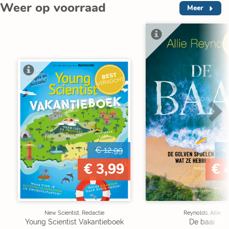
Weer op voorraad
Meer
V
BEST
VERKOCHT
€ 12,99
€
€ 3,99
€ 
New Scientist, Redactie
Reynolds, Allie
Young Scientist Vakantieboek
De baai