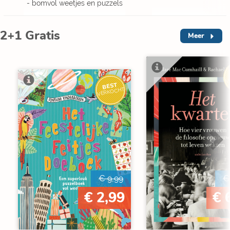
- bomvol weetjes en puzzels
2+1 Gratis
Meer
V
BEST
VERKOCHT
€ 9,99
€
€ 2,99
€ 