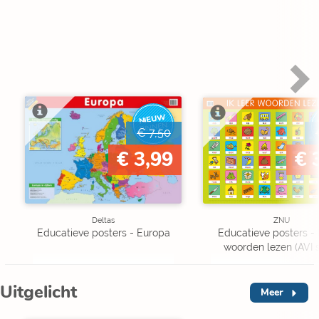
NIEUW
BINNEN
€ 7,50
€ 3,99
€ 
Deltas
ZNU
Educatieve posters - Europa
Educatieve posters - I
woorden lezen (AVI s
Uitgelicht
Meer