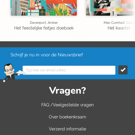
Davenport, Amber
Mac Cumhaill, Clare
Het feestelijke feitjes doeboek
Het kwartet
Schrijf je nu in voor de Nieuwsbrief
Vragen?
FAQ /Veelgestelde vragen
Over boekenkraam
Verzend informatie