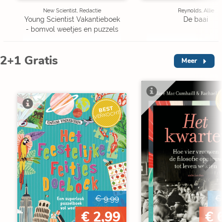
New Scientist, Redactie
Reynolds, Allie
Young Scientist Vakantieboek
De baai
- bomvol weetjes en puzzels
2+1 Gratis
Meer
V
BEST
VERKOCHT
€ 9,99
€
€ 2,99
€ 