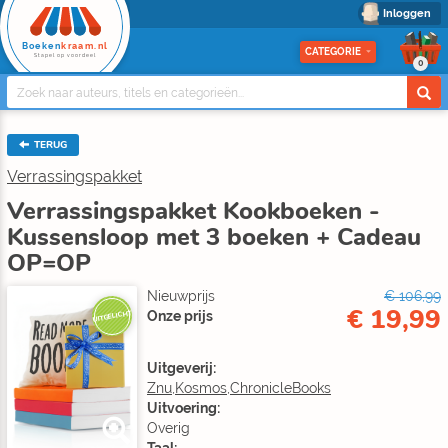
Inloggen
Boeken
kraam.nl
CATEGORIE
Stapel op voordeel
0
TERUG
Verrassingspakket
Verrassingspakket Kookboeken -
Kussensloop met 3 boeken + Cadeau
OP=OP
Nieuwprijs
€ 106,99
€ 19,99
Onze prijs
UITGELICHT
Uitgeverij:
Znu,Kosmos,ChronicleBooks
Uitvoering:
Overig