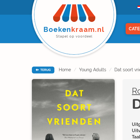
Boeken
kraam.nl
CATE
Stapel op voordeel
Home
Young Adults
Dat soort vr
TERUG
Ro
D
Uitg
Uit
Taal