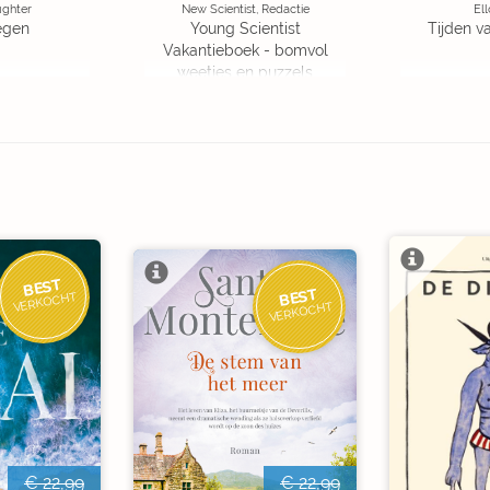
ughter
New Scientist, Redactie
Ell
egen
Young Scientist
Tijden v
Vakantieboek - bomvol
weetjes en puzzels
BEST
BEST
VERKOCHT
VERKOCHT
€ 22,99
€ 22,99