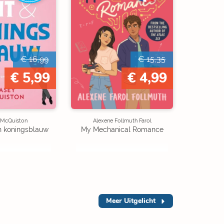
€ 16,99
€ 15,35
€ 5,99
€ 4,99
 McQuiston
Alexene Follmuth Farol
n koningsblauw
My Mechanical Romance
Meer
Uitgelicht