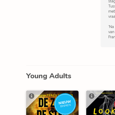
stag
Tus
met
vra
‘Na
van
Fra
Young Adults
NIEUW
BINNEN