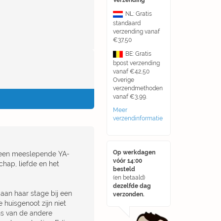
Verzending
NL: Gratis
standaard
verzending vanaf
€37,50
BE: Gratis
bpost verzending
vanaf €42,50
Overige
verzendmethoden
vanaf €3,99.
Meer
verzendinformatie
Op werkdagen
s een meeslepende YA-
vóór 14:00
chap, liefde en het
besteld
(en betaald)
dezelfde dag
 aan haar stage bij een
verzonden.
 huisgenoot zijn niet
ens van de andere