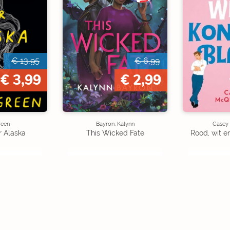
€ 13,95
€ 6,99
€ 3,99
€ 2,99
reen
Bayron, Kalynn
Casey
r Alaska
This Wicked Fate
Rood, wit e