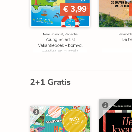
€ 3,99
New Scientist, Redactie
Reynolds,
Young Scientist
De b
Vakantieboek - bomvol
weetjes en puzzels
2+1 Gratis
BEST
VERKOCHT