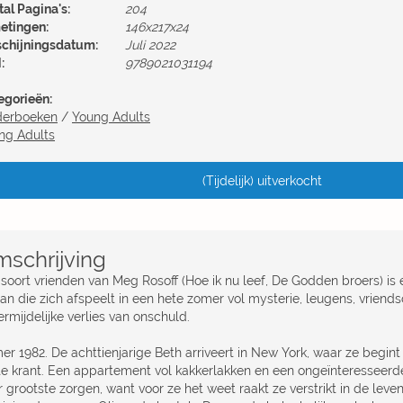
al Pagina's:
204
etingen:
146x217x24
schijningsdatum:
Juli 2022
:
9789021031194
egorieën:
derboeken
/
Young Adults
ng Adults
(Tijdelijk) uitverkocht
schrijving
 soort vrienden van Meg Rosoff (Hoe ik nu leef, De Godden broers) i
an die zich afspeelt in een hete zomer vol mysterie, leugens, vriends
rmijdelijke verlies van onschuld.
er 1982. De achttienjarige Beth arriveert in New York, waar ze begint
te krant. Een appartement vol kakkerlakken en een ongeïnteresseerde
r grootste zorgen, want voor ze het weet raakt ze verstrikt in de lev