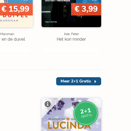
€ 15,99
€ 3,99
e Marsman
Kee, Peter
r en de duivel
Het kon minder
Meer
2+1 Gratis
2+1
GRATIS