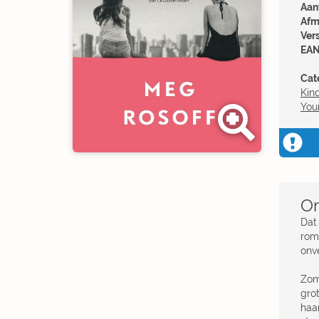
Aant
Afm
Ver
EAN
Cat
Kin
You
Om
Dat
rom
onve
Zom
gro
haa