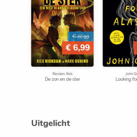
€ 22,99
€ 6,99
Riordan, Rick
John G
De zon en de ster
Looking fo
Uitgelicht