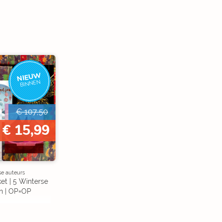
NIEUW
BINNEN
€ 107,50
€ 15,99
se auteurs
et | 5 Winterse
n | OP=OP