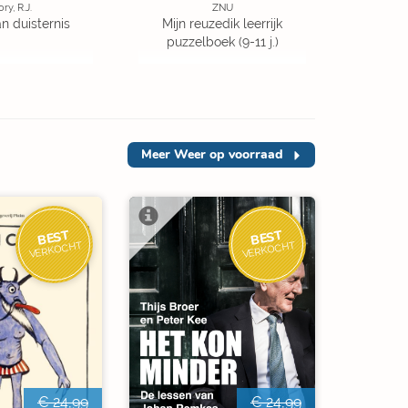
ory, R.J.
ZNU
an duisternis
Mijn reuzedik leerrijk
puzzelboek (9-11 j.)
Meer
Weer op voorraad
BEST
BEST
VERKOCHT
VERKOCHT
€ 24,99
€ 24,99