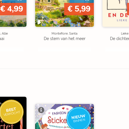
€ 4,99
€ 5,99
 Allie
Montefiore, Santa
Liek
aai
De stem van het meer
De dichte
BEST
VERKOCHT
NIEUW
BINNEN