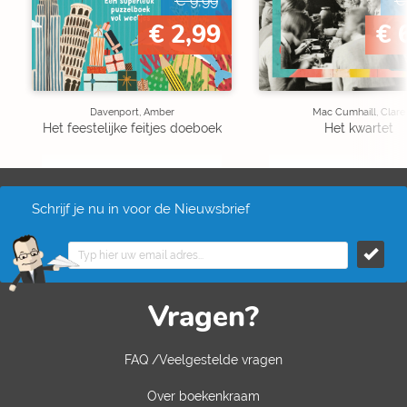
€ 9,99
€
€ 2,99
€ 
Davenport, Amber
Mac Cumhaill, Clare
Het feestelijke feitjes doeboek
Het kwartet
Schrijf je nu in voor de Nieuwsbrief
Vragen?
FAQ /Veelgestelde vragen
Over boekenkraam