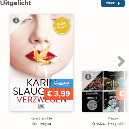
Uitgelicht
Meer
BEST
VERKOCHT
€ 21,99
€ 
€ 3,99
€ 
Karin Slaughter
Manteau
Verzwegen
Kraskaarten pakket 