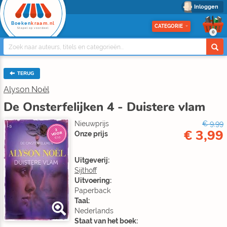
Inloggen
Boeken
kraam.nl
CATEGORIE
Stapel op voordeel
0
TERUG
Alyson Noël
De Onsterfelijken 4 - Duistere vlam
Nieuwprijs
€ 9,99
€ 3,99
3
Onze prijs
VOOR
€10
Uitgeverij:
Sijthoff
Uitvoering:
Paperback
Taal:
Nederlands
Staat van het boek: