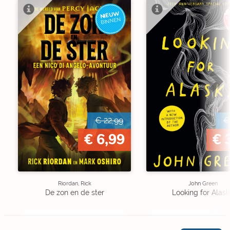
NIEUW
E
BINNEN
€ 22,99
€
€ 6,99
€ 
Riordan, Rick
John Green
De zon en de ster
Looking for Alas