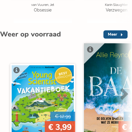
van Vuuren, Jet
Karin Slaughter
Obsessie
Verzwegen
Weer op voorraad
Meer
V
BEST
VERKOCHT
€ 12,99
€
€ 3,99
€ 