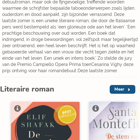
debuutroman, maar ook de fijngevoelige, treffende woorden
waarmee de schrijfster bepaalde taboeonderwerpen zoals lijden,
ouderdom en dood aanpakt, zijn bijzonder verrassend. Deze
laatste zomer is een unieke literaire roman, die door de Italiaanse
pers werd bestempeld als 'een glorieuze ode aan het leven’. ‘Een
prachtige beschouwing over oud worden. Een boek dat
indringend, in droge bewoordingen, vol zelfspot maar tegelijkertijd
zeer ontroerend, een heel leven beschrijft. Het is het op waarheid
gebaseerde verhaal van een vrouw die vecht tegen ziekte en het
einde van het leven. Een uniek en intens boek.’ Zo stelde de jury
van de Premio Campiello Opera Prima toenCesarina Vighy deze
prijs ontving voor haar romandebuut Deze laatste zomer.
Literaire roman
Meer
BEST
V
VERKOCHT