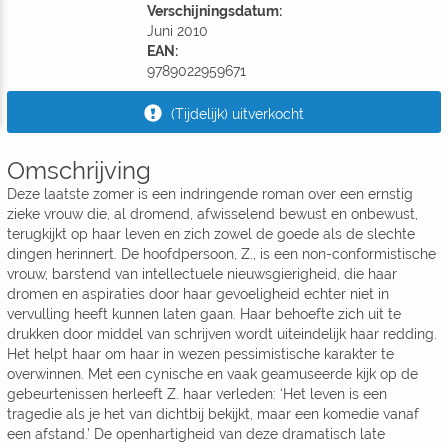
Verschijningsdatum:
Juni 2010
EAN:
9789022959671
(Tijdelijk) uitverkocht
Omschrijving
Deze laatste zomer is een indringende roman over een ernstig
zieke vrouw die, al dromend, afwisselend bewust en onbewust,
terugkijkt op haar leven en zich zowel de goede als de slechte
dingen herinnert. De hoofdpersoon, Z., is een non-conformistische
vrouw, barstend van intellectuele nieuwsgierigheid, die haar
dromen en aspiraties door haar gevoeligheid echter niet in
vervulling heeft kunnen laten gaan. Haar behoefte zich uit te
drukken door middel van schrijven wordt uiteindelijk haar redding.
Het helpt haar om haar in wezen pessimistische karakter te
overwinnen. Met een cynische en vaak geamuseerde kijk op de
gebeurtenissen herleeft Z. haar verleden: ‘Het leven is een
tragedie als je het van dichtbij bekijkt, maar een komedie vanaf
een afstand.’ De openhartigheid van deze dramatisch late