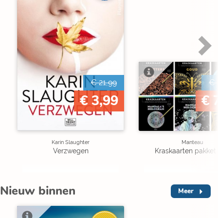
€ 21,99
€ 
€ 3,99
€ 
Karin Slaughter
Manteau
Verzwegen
Kraskaarten pakket 
Nieuw binnen
Meer