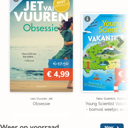
BEST
VERKOCHT
V
€ 17,50
€
€ 4,99
€ 
van Vuuren, Jet
New Scientist, Redact
Obsessie
Young Scientist Vakan
- bomvol weetjes en p
Weer op voorraad
Meer