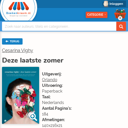
Inloggen
Boeken
kraam.nl
CATEGORIE
Stapel op voordeel
0
TERUG
Cesarina Vighy
Deze laatste zomer
Uitgeverij:
Orlando
Uitvoering:
Paperback
Taal:
Nederlands
Aantal Pagina's:
184
Afmetingen:
140x216x21