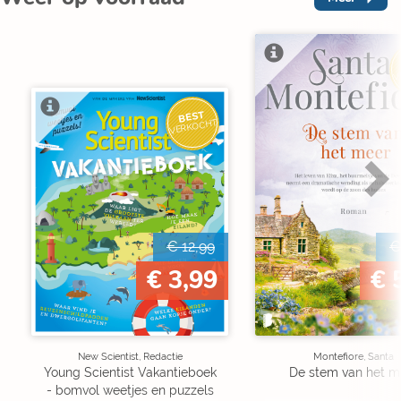
V
BEST
VERKOCHT
€ 12,99
€
€ 3,99
€ 
New Scientist, Redactie
Montefiore, Santa
Young Scientist Vakantieboek
De stem van het m
- bomvol weetjes en puzzels