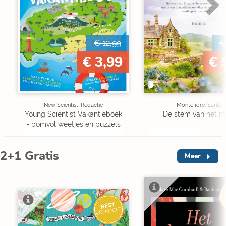
€ 12,99
€
€ 3,99
€ 
New Scientist, Redactie
Montefiore, Santa
Young Scientist Vakantieboek
De stem van het m
- bomvol weetjes en puzzels
2+1 Gratis
Meer
V
BEST
VERKOCHT