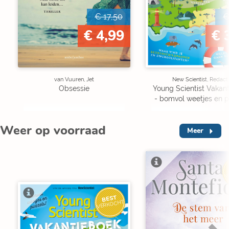
€ 17,50
€
€ 4,99
€ 
van Vuuren, Jet
New Scientist, Redact
Obsessie
Young Scientist Vakan
- bomvol weetjes en p
Weer op voorraad
Meer
V
BEST
VERKOCHT