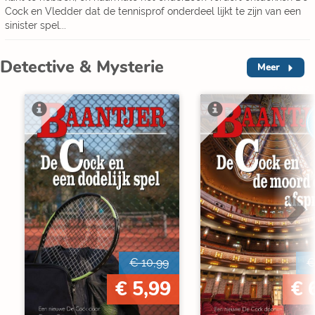
Cock en Vledder dat de tennisprof onderdeel lijkt te zijn van een
sinister spel...
Detective & Mysterie
Meer
€ 10,99
€
€ 5,99
€ 