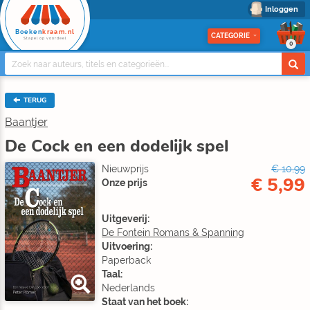
Inloggen
Boeken
kraam.nl
CATEGORIE
Stapel op voordeel
0
TERUG
Baantjer
De Cock en een dodelijk spel
Nieuwprijs
€ 10,99
€ 5,99
Onze prijs
Uitgeverij:
De Fontein Romans & Spanning
Uitvoering:
Paperback
Taal:
Nederlands
Staat van het boek: