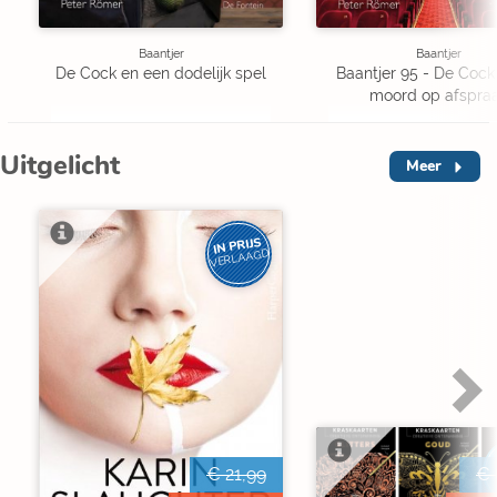
Baantjer
Baantjer
De Cock en een dodelijk spel
Baantjer 95 - De Cock
moord op afspra
Uitgelicht
Meer
IN PRIJS
VERLAAGD
€ 21,99
€ 