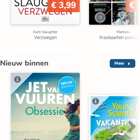
€ 3,99
€ 
Karin Slaughter
Manteau
Verzwegen
Kraskaarten pakket 
Nieuw binnen
Meer
NIEUW
BINNEN
V