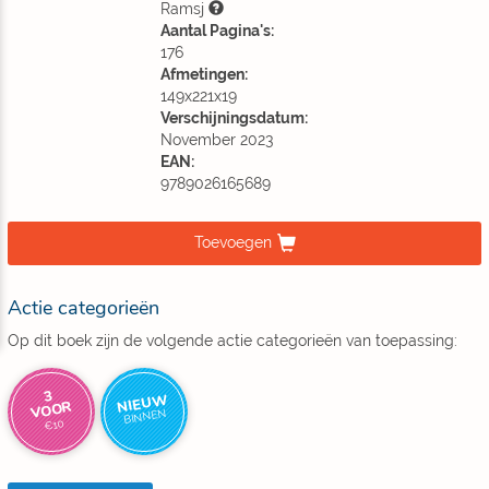
Ramsj
Aantal Pagina's:
176
Afmetingen:
149x221x19
Verschijningsdatum:
November 2023
EAN:
9789026165689
Toevoegen
Actie categorieën
Op dit boek zijn de volgende actie categorieën van toepassing:
3
NIEUW
VOOR
BINNEN
€10