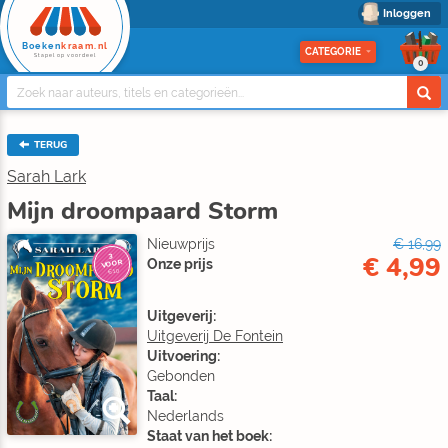
Inloggen
Boeken
kraam.nl
CATEGORIE
Stapel op voordeel
0
TERUG
Sarah Lark
Mijn droompaard Storm
Nieuwprijs
€ 16,99
€ 4,99
3
Onze prijs
VOOR
€10
Uitgeverij:
Uitgeverij De Fontein
Uitvoering:
Gebonden
Taal:
Nederlands
Staat van het boek: