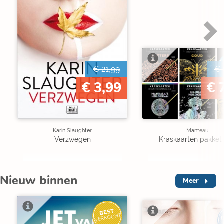
€ 21,99
€ 
€ 3,99
€ 
Karin Slaughter
Manteau
Verzwegen
Kraskaarten pakket 
Nieuw binnen
Meer
BEST
I
VERKOCHT
V