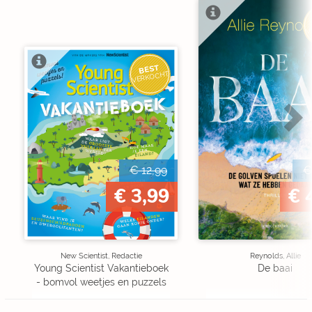
V
BEST
VERKOCHT
€ 12,99
€
€ 3,99
€ 
New Scientist, Redactie
Reynolds, Allie
Young Scientist Vakantieboek
De baai
- bomvol weetjes en puzzels