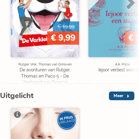
€ 19,99
€
€ 9,99
€ 
Rutger Vink, Thomas van Grinsven
A.A. Milne
De avonturen van Rutger,
Iejoor verliest een s
Thomas en Paco 5 - De
Verkleinstraal (Special
Edition)
Uitgelicht
Meer
IN PRIJS
VERLAAGD