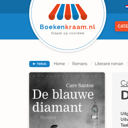
Boeken
kraam.nl
CATE
Stapel op voordeel
Home
Romans
Literaire roman
TERUG
C
D
Uitg
Uit
Taal