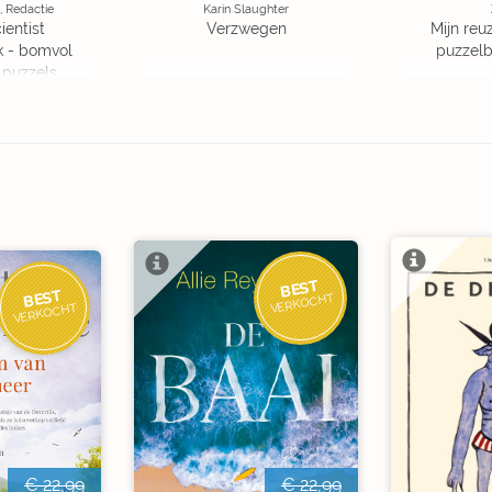
, Redactie
Karin Slaughter
ientist
Verzwegen
Mijn reuz
k - bomvol
puzzelbo
 puzzels
BEST
BEST
VERKOCHT
VERKOCHT
€ 22,99
€ 22,99