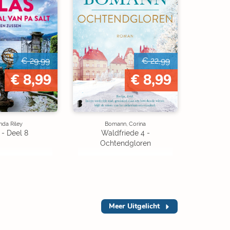
€ 29,99
€ 22,99
€ 8,99
€ 8,99
nda Riley
Bomann, Corina
 - Deel 8
Waldfriede 4 -
Ochtendgloren
Meer
Uitgelicht