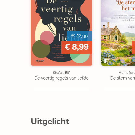
€ 22,99
€ 8,99
Shafak, Elif
Montefiore
De veertig regels van liefde
De stem van
Uitgelicht