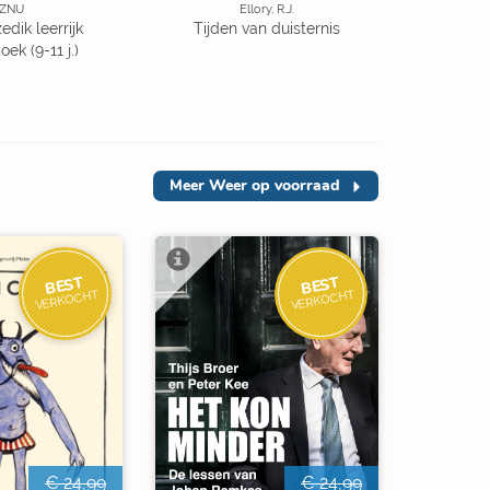
ZNU
Ellory, R.J.
edik leerrijk
Tijden van duisternis
ek (9-11 j.)
Meer
Weer op voorraad
BEST
BEST
VERKOCHT
VERKOCHT
€ 24,99
€ 24,99