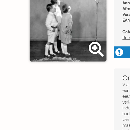
Aant
Afm
Ver
EAN
Cat
Ro
Om
Via
een
eeu
ver
ind
had
van 
maa