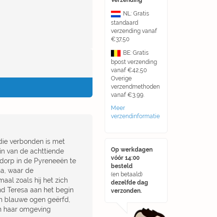
Verzending
NL: Gratis
standaard
verzending vanaf
€37,50
BE: Gratis
bpost verzending
vanaf €42,50
Overige
verzendmethoden
vanaf €3,99.
Meer
verzendinformatie
die verbonden is met
Op werkdagen
in van de achttiende
vóór 14:00
 dorp in de Pyreneeën te
besteld
na, waar de
(en betaald)
aal zoals hij het zich
dezelfde dag
nd Teresa aan het begin
verzonden.
ijn blauwe ogen geërfd,
an haar omgeving