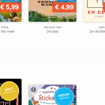
€ 5,99
€ 4,99
, Santa
Reynolds, Allie
Liek
 het meer
De baai
De dichte
BEST
VERKOCHT
NIEUW
BINNEN