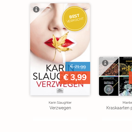
BEST
VERKOCHT
€ 21,99
€ 3,99
Karin Slaughter
Mante
Verzwegen
Kraskaarten 