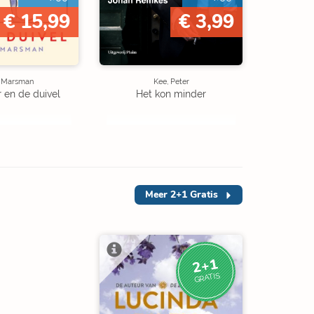
€ 15,99
€ 3,99
e Marsman
Kee, Peter
r en de duivel
Het kon minder
Meer
2+1 Gratis
2+1
GRATIS