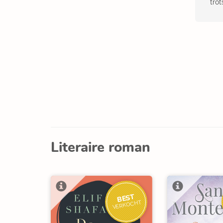
trot
Literaire roman
BEST
VERKOCHT