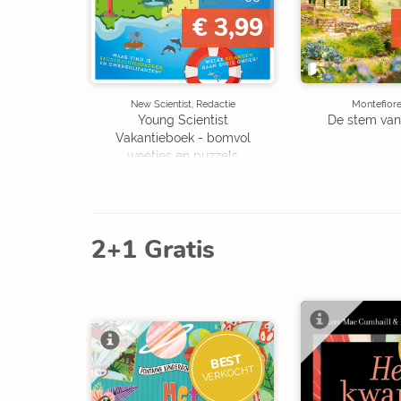
€ 3,99
New Scientist, Redactie
Montefiore
Young Scientist
De stem van
Vakantieboek - bomvol
weetjes en puzzels
2+1 Gratis
BEST
VERKOCHT