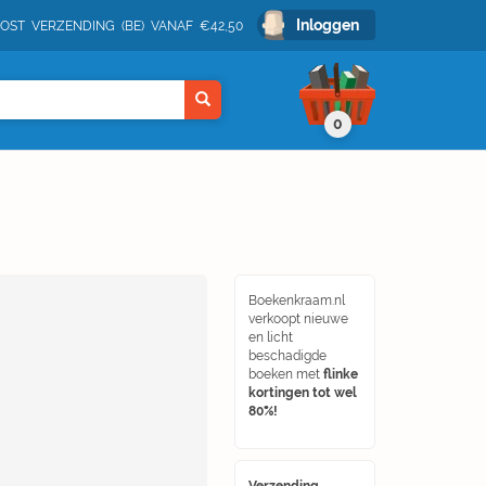
Inloggen
POST VERZENDING (BE) VANAF €42,50
0
Boekenkraam.nl
verkoopt nieuwe
en licht
beschadigde
boeken met
flinke
kortingen tot wel
80%!