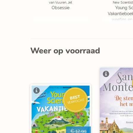
van Vuuren, Jet
New Scientist
Obsessie
Young Sc
Vakantieboe
weetjes en
Weer op voorraad
BEST
VERKOCHT
€ 12,99