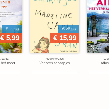
€ 22,99
€ 26,99
€ 5,99
€ 15,99
, Santa
Madeline Cash
Luci
 het meer
Verloren schaapjes
Atlas