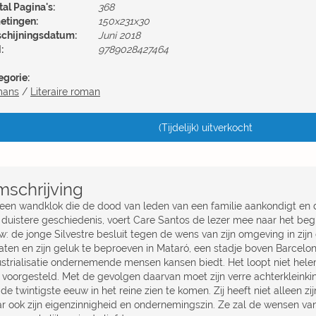
al Pagina's:
368
etingen:
150x231x30
schijningsdatum:
Juni 2018
:
9789028427464
egorie:
mans
/
Literaire roman
(Tijdelijk) uitverkocht
schrijving
 een wandklok die de dood van leden van een familie aankondigt en 
 duistere geschiedenis, voert Care Santos de lezer mee naar het beg
w: de jonge Silvestre besluit tegen de wens van zijn omgeving in zijn
laten en zijn geluk te beproeven in Mataró, een stadje boven Barcelo
ustrialisatie ondernemende mensen kansen biedt. Het loopt niet helem
 voorgesteld. Met de gevolgen daarvan moet zijn verre achterkleinki
de twintigste eeuw in het reine zien te komen. Zij heeft niet alleen z
r ook zijn eigenzinnigheid en ondernemingszin. Ze zal de wensen v