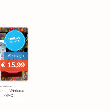
NIEUW
BINNEN
€ 107,50
€ 15,99
se auteurs
et | 5 Winterse
n | OP=OP