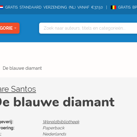
GRATIS STANDAARD VERZENDING (NL) VANAF €37,50
GRATIS B
GORIE
De blauwe diamant
are Santos
e blauwe diamant
everij:
Wereldbibliotheek
voering:
Paperback
:
Nederlands