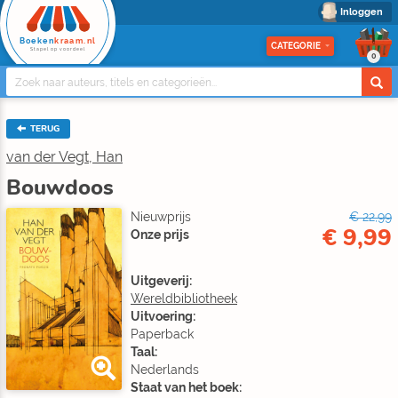
Inloggen
Boeken
kraam.nl
CATEGORIE
Stapel op voordeel
0
TERUG
van der Vegt, Han
Bouwdoos
Nieuwprijs
€ 22,99
€ 9,99
Onze prijs
Uitgeverij:
Wereldbibliotheek
Uitvoering:
Paperback
Taal:
Nederlands
Staat van het boek: