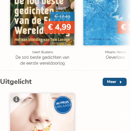
€ 17,49
€
€ 4,99
€ 
Geert Buelens
Mbarki, Nisrine
De 100 beste gedichten van
Oeverloos
de eerste wereldoorlog
Uitgelicht
Meer
IN PRIJS
VERLAAGD