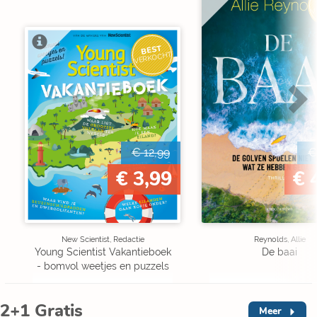
V
BEST
VERKOCHT
€ 12,99
€
€ 3,99
€ 
New Scientist, Redactie
Reynolds, Allie
Young Scientist Vakantieboek
De baai
- bomvol weetjes en puzzels
2+1 Gratis
Meer