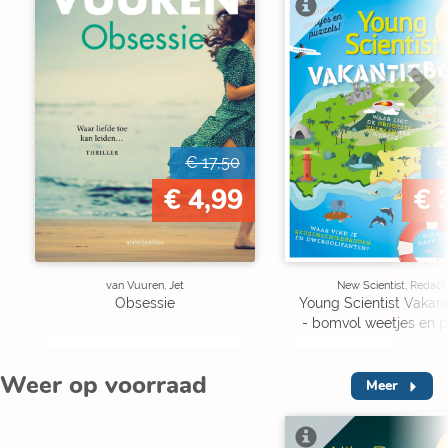
V
€ 17,50
€
€ 4,99
€ 
van Vuuren, Jet
New Scientist, Redact
Obsessie
Young Scientist Vakan
- bomvol weetjes en p
Weer op voorraad
Meer