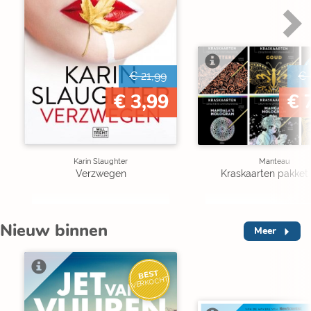
€ 21,99
€ 
€ 3,99
€ 
Karin Slaughter
Manteau
Verzwegen
Kraskaarten pakket 
Nieuw binnen
Meer
BEST
VERKOCHT