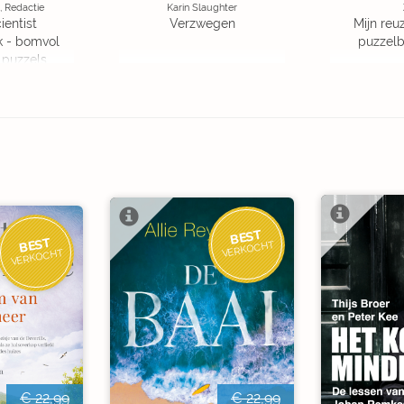
, Redactie
Karin Slaughter
ientist
Verzwegen
Mijn reuz
k - bomvol
puzzelbo
 puzzels
BEST
BEST
VERKOCHT
VERKOCHT
€ 22,99
€ 22,99