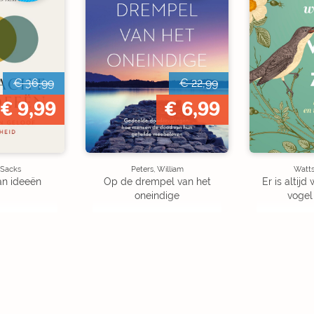
€ 36,99
€ 22,99
€ 9,99
€ 6,99
 Sacks
Peters, William
Watt
an ideeën
Op de drempel van het
Er is altij
oneindige
vogel