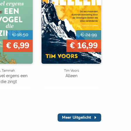
€ 18,50
€ 24,99
€ 6,99
€ 16,99
s, Tammah
Tim Voors
d wel ergens een
Alleen
 die zingt
Meer
Uitgelicht