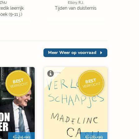
ZNU
Ellory, R.J.
edik leerrijk
Tijden van duisternis
ek (9-11 j.)
Meer
Weer op voorraad
BEST
BEST
VERKOCHT
VERKOCHT
€ 24,99
€ 26,99