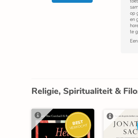
toe
sam
op 
en g
hor
te 
Een 
Religie, Spiritualiteit & Fil
BEST
VERKOCHT