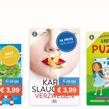
IN PRIJS
VERLAAGD
BEST
VERKOCHT
€ 12,99
€ 21,99
€ 3,99
€ 3,99