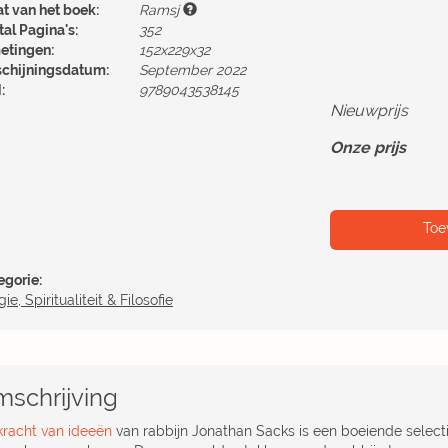
at van het boek:
Ramsj
al Pagina's:
352
etingen:
152x229x32
schijningsdatum:
September 2022
:
9789043538145
Nieuwprijs
Onze prijs
Toe
egorie:
gie, Spiritualiteit & Filosofie
schrijving
kracht van ideeën
van rabbijn Jonathan Sacks is een boeiende selecti