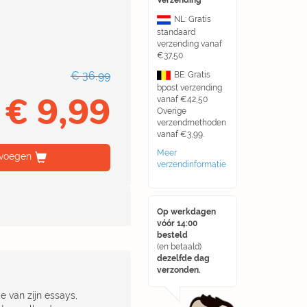
Verzending
NL: Gratis
standaard
verzending vanaf
€37,50
€ 36,99
BE: Gratis
bpost verzending
€ 9,99
vanaf €42,50
Overige
verzendmethoden
vanaf €3,99.
Meer
voegen
verzendinformatie
Op werkdagen
vóór 14:00
besteld
(en betaald)
dezelfde dag
verzonden.
e van zijn essays,