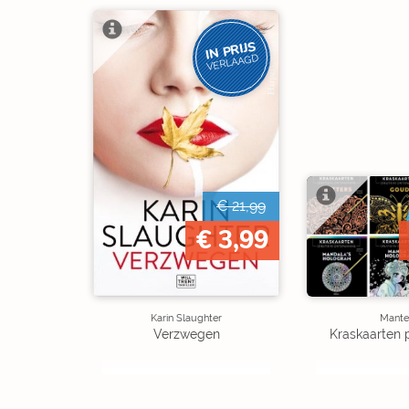
IN PRIJS
VERLAAGD
€ 21,99
€ 3,99
Karin Slaughter
Mante
Verzwegen
Kraskaarten 