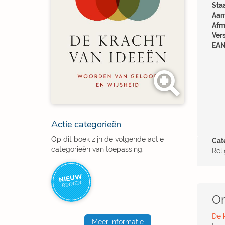
Sta
Aant
Afm
Ver
EAN
Actie categorieën
Op dit boek zijn de volgende actie
Cat
categorieën van toepassing:
Reli
NIEUW
BINNEN
Om
De 
Meer informatie