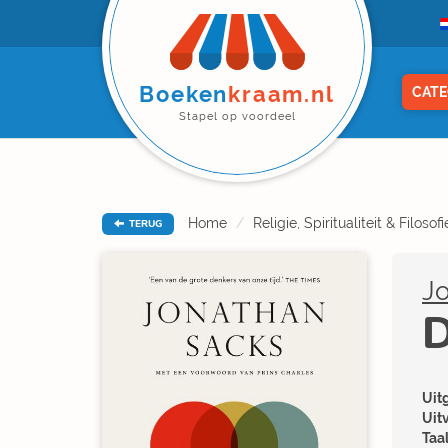
Boeken
kraam.nl
CATE
Stapel op voordeel
Home
Religie, Spiritualiteit & Filosofi
TERUG
J
D
Uitg
Uit
Taal