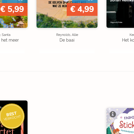
€ 5,99
€ 4,99
, Santa
Reynolds, Allie
Kee
 het meer
De baai
Het k
BEST
VERKOCHT