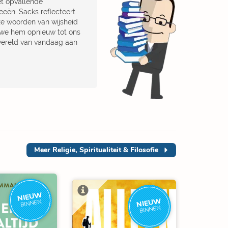
et opvallende
eeën. Sacks reflecteert
eze woorden van wijsheid
of we hem opnieuw tot ons
wereld van vandaag aan
Meer
Religie, Spiritualiteit & Filosofie
NIEUW
NIEUW
BINNEN
BINNEN