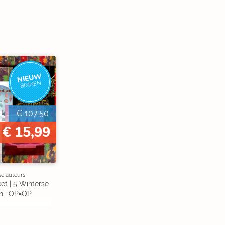
NIEUW
BINNEN
€ 107,50
€ 15,99
se auteurs
et | 5 Winterse
n | OP=OP