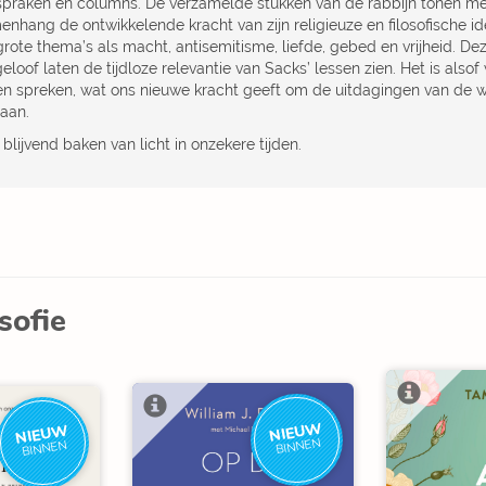
spraken en columns. De verzamelde stukken van de rabbijn tonen m
enhang de ontwikkelende kracht van zijn religieuze en filosofische id
grote thema’s als macht, antisemitisme, liefde, gebed en vrijheid. D
eloof laten de tijdloze relevantie van Sacks’ lessen zien. Het is als
en spreken, wat ons nieuwe kracht geeft om de uitdagingen van de 
gaan.
blijvend baken van licht in onzekere tijden.
osofie
NIEUW
NIEUW
BINNEN
BINNEN