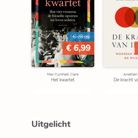
€ 28,99
€ 6,99
Mac Cumhaill, Clare
Jonathan
Het kwartet
De kracht v
Uitgelicht