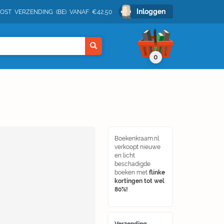
Inloggen
POST VERZENDING (BE) VANAF €42,50
0
Boekenkraam.nl
verkoopt nieuwe
en licht
beschadigde
boeken met
flinke
kortingen tot wel
80%!