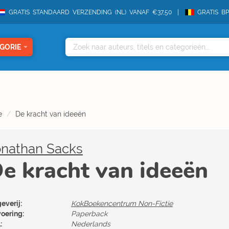
GRATIS STANDAARD VERZENDING (NL) VANAF €37,50
GRATIS B
GORIE
e
De kracht van ideeën
onathan Sacks
e kracht van ideeën
everij:
KokBoekencentrum Non-Fictie
voering:
Paperback
:
Nederlands