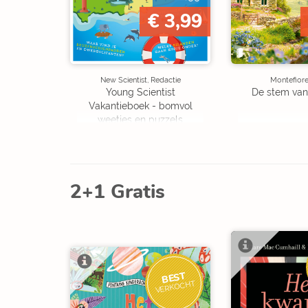
€ 3,99
New Scientist, Redactie
Montefiore
Young Scientist
De stem van
Vakantieboek - bomvol
weetjes en puzzels
2+1 Gratis
BEST
VERKOCHT