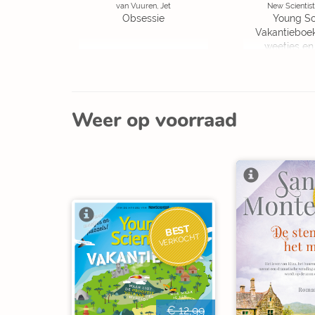
van Vuuren, Jet
New Scientist
Obsessie
Young Sc
Vakantieboe
weetjes en
Weer op voorraad
BEST
VERKOCHT
€ 12,99