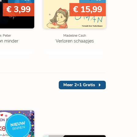
€ 3,99
€ 15,99
, Peter
Madeline Cash
on minder
Verloren schaapjes
Meer
2+1 Gratis
NIEUW
BINNEN