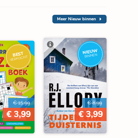
Meer
Nieuw binnen
NIEUW
BEST
BINNEN
VERKOCHT
€ 15,99
€ 8,99
€ 3,99
€ 3,99