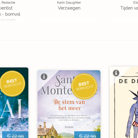
, Redactie
Karin Slaughter
Ell
ientist
Verzwegen
Tijden v
k - bomvol
 puzzels
BEST
BEST
VERKOCHT
VERKOCHT
€ 22,99
€ 22,99