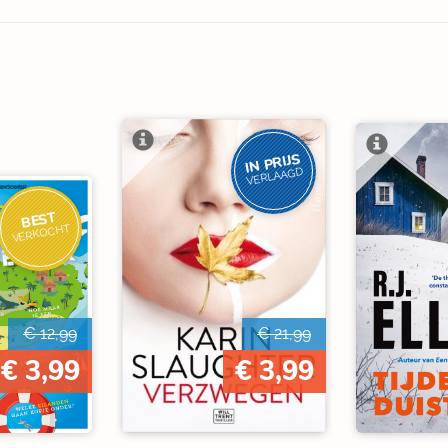
IN PRIJS
VERLAAGD
BEST
VERKOCHT
€ 12,99
€ 21,99
€ 3,99
€ 3,99