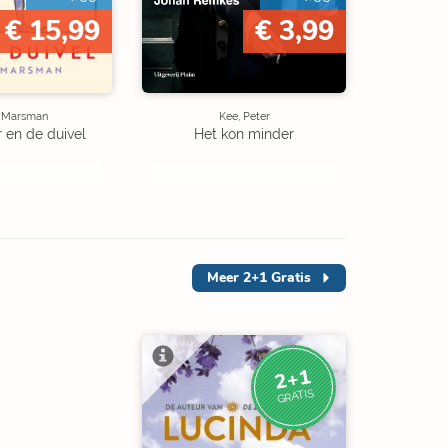
€ 15,99
€ 3,99
e Marsman
Kee, Peter
r en de duivel
Het kon minder
Meer
2+1 Gratis
2+1
GRATIS