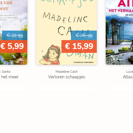
€ 22,99
€ 26,99
€ 5,99
€ 15,99
, Santa
Madeline Cash
Luci
 het meer
Verloren schaapjes
Atlas