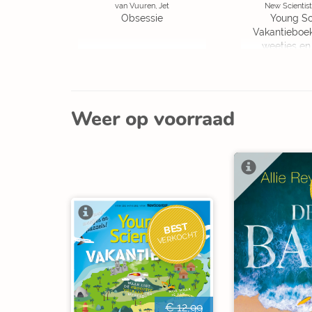
van Vuuren, Jet
New Scientist
Obsessie
Young Sc
Vakantieboe
weetjes en
Weer op voorraad
BEST
VERKOCHT
€ 12,99