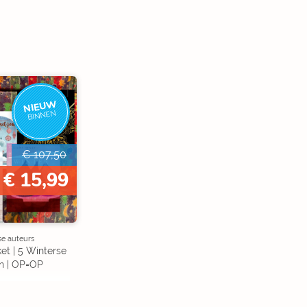
NIEUW
BINNEN
€ 107,50
€ 15,99
se auteurs
et | 5 Winterse
n | OP=OP