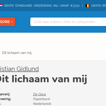
GRATIS STANDAARD VERZENDING (NL) VANAF €37,50
GRATIS B
GORIE
Dit lichaam van mij
istian Gidlund
it lichaam van mij
everij:
De Geus
voering:
Paperback
:
Nederlands