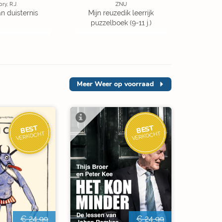
ory, R.J.
ZNU
an duisternis
Mijn reuzedik leerrijk
puzzelboek (9-11 j.)
Meer
Weer op voorraad
BEST
BEST
VERKOCHT
VERKOCHT
€ 24,99
€ 24,99