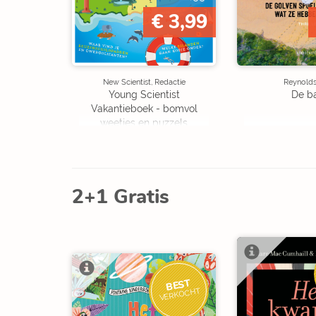
€ 3,99
New Scientist, Redactie
Reynolds,
Young Scientist
De b
Vakantieboek - bomvol
weetjes en puzzels
2+1 Gratis
BEST
VERKOCHT