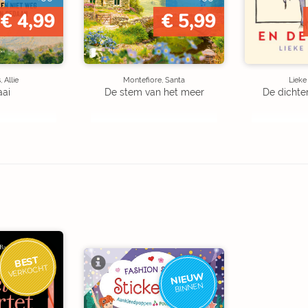
€ 4,99
€ 5,99
 Allie
Montefiore, Santa
Liek
aai
De stem van het meer
De dichte
BEST
VERKOCHT
NIEUW
BINNEN