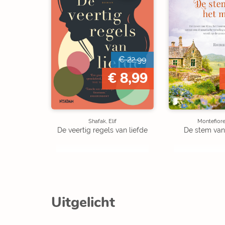
€ 22,99
€ 8,99
Shafak, Elif
Montefiore
De veertig regels van liefde
De stem van
Uitgelicht