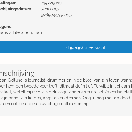
etingen:
135x215x27
schijningsdatum:
Juni 2015
:
9789044532005
egorie:
mans
/
Literaire roman
(Tijdelijk) uitverkocht
schrijving
tian Gidlund is journalist, drummer en in de bloei van zijn leven wann
ker hem een tweede keer treft, ditmaal definitief. Terwijl zijn licha
k laat, vertelt hij over zijn gelukkige kinderjaren op het Zweedse pla
 zijn band, zijn liefdes, angsten en dromen. Oog in oog met de dood 
k een ontroerende en krachtige ontboezeming.