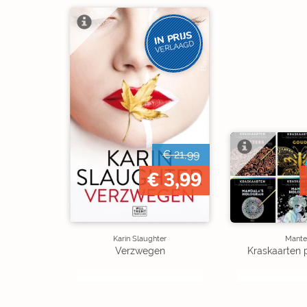
IN PRIJS
VERLAAGD
€ 21,99
€ 3,99
Karin Slaughter
Mante
Verzwegen
Kraskaarten 