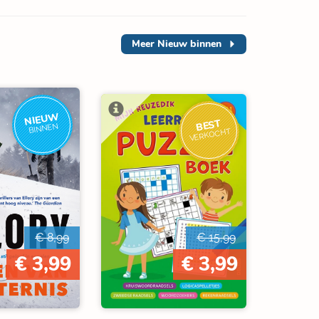
Meer
Nieuw binnen
NIEUW
BEST
BINNEN
VERKOCHT
€ 8,99
€ 15,99
€ 3,99
€ 3,99