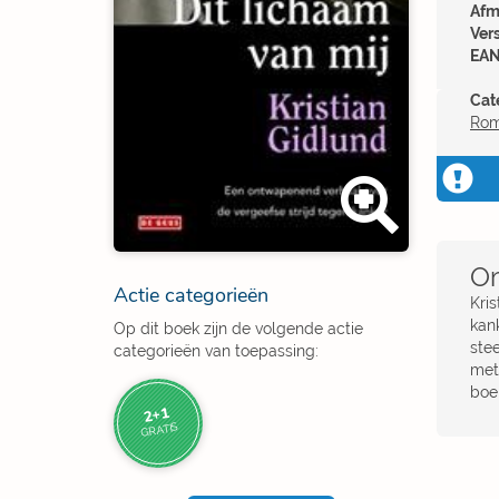
Afm
Ver
EAN
Cat
Ro
Om
Actie categorieën
Kris
kan
Op dit boek zijn de volgende actie
stee
categorieën van toepassing:
met
boe
2+1
GRATIS