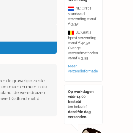
Verzending
NL: Gratis
standaard
verzending vanaf
€37,50
BE: Gratis
bpost verzending
vanaf €42,50
Overige
verzendmethoden
vanaf €3,99.
Meer
verzendinformatie
eer de gruwelijke ziekte
am hem meer en meer in de
Op werkdagen
tteland, de wereldreizen
vóór 14:00
levert Gidlund met dit
besteld
(en betaald)
dezelfde dag
verzonden.