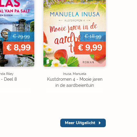
€ 29,99
€ 18,99
€ 8,99
€ 9,99
nda Riley
Inusa, Manuela
 - Deel 8
Kustdromen 4 - Mooie jaren
in de aardbeientuin
Meer
Uitgelicht