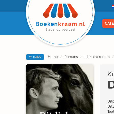
Boeken
kraam.nl
CATE
Stapel op voordeel
Home
Romans
Literaire roman
TERUG
Kr
D
Uitg
Uit
Taal