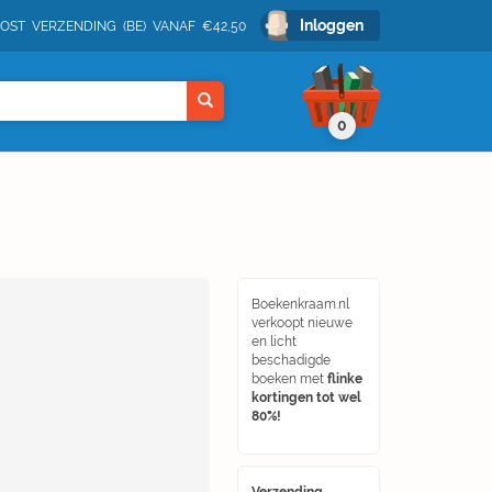
Inloggen
POST VERZENDING (BE) VANAF €42,50
0
Boekenkraam.nl
verkoopt nieuwe
en licht
beschadigde
boeken met
flinke
kortingen tot wel
80%!