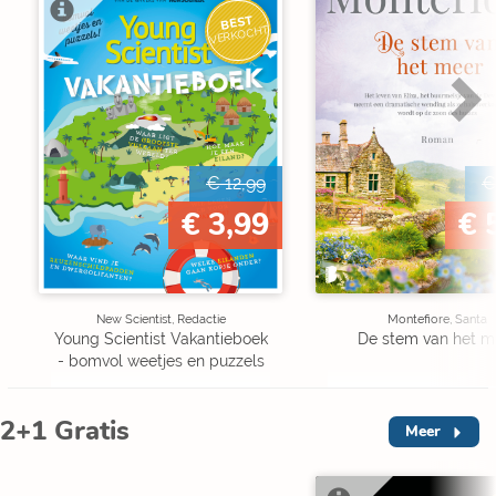
BEST
VERKOCHT
€ 12,99
€
€ 3,99
€ 
New Scientist, Redactie
Montefiore, Santa
Young Scientist Vakantieboek
De stem van het m
- bomvol weetjes en puzzels
2+1 Gratis
Meer