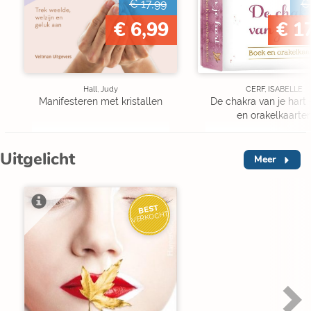
€ 17,99
€
€ 6,99
€ 1
Hall, Judy
CERF, ISABELLE
Manifesteren met kristallen
De chakra van je hart 
en orakelkaarte
Uitgelicht
Meer
BEST
VERKOCHT