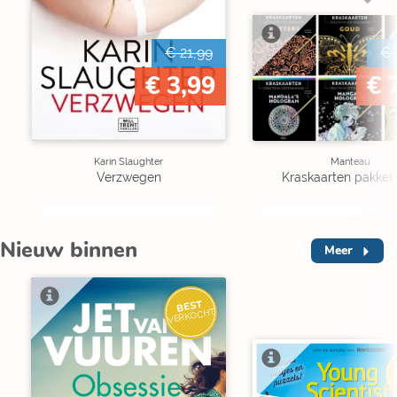
€ 21,99
€ 
€ 3,99
€ 
Karin Slaughter
Manteau
Verzwegen
Kraskaarten pakket 
Nieuw binnen
Meer
BEST
VERKOCHT
V