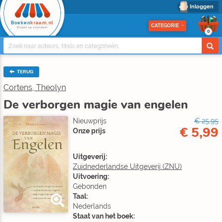
Inloggen
Boeken
kraam.nl
CATEGORIE
Stapel op voordeel
0
TERUG
Cortens, Theolyn
De verborgen magie van engelen
Nieuwprijs
€ 25,95
€ 5,99
Onze prijs
Uitgeverij:
Zuidnederlandse Uitgeverij (ZNU)
Uitvoering:
Gebonden
Taal:
Nederlands
Staat van het boek: