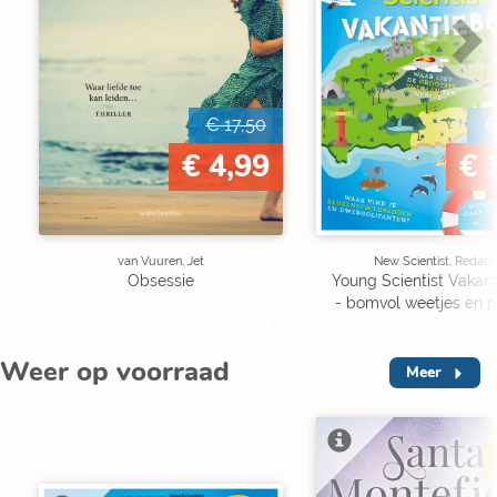
€ 17,50
€
€ 4,99
€ 
van Vuuren, Jet
New Scientist, Redact
Obsessie
Young Scientist Vakan
- bomvol weetjes en p
Weer op voorraad
Meer
V