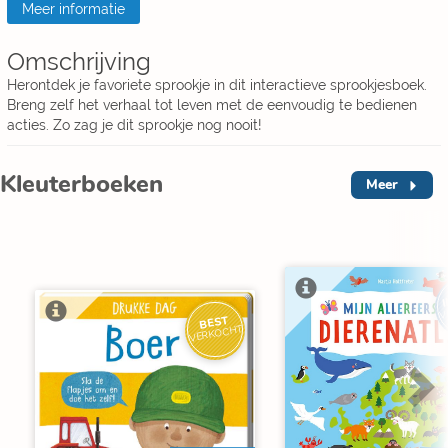
Meer informatie
Omschrijving
Herontdek je favoriete sprookje in dit interactieve sprookjesboek.
Breng zelf het verhaal tot leven met de eenvoudig te bedienen
acties. Zo zag je dit sprookje nog nooit!
Kleuterboeken
Meer
I
V
BEST
VERKOCHT