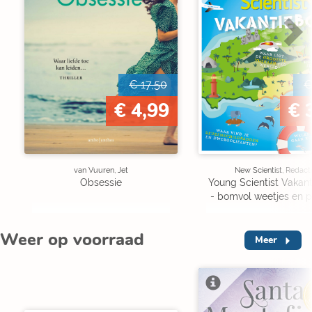
€ 17,50
€
€ 4,99
€ 
van Vuuren, Jet
New Scientist, Redact
Obsessie
Young Scientist Vakan
- bomvol weetjes en p
Weer op voorraad
Meer
V