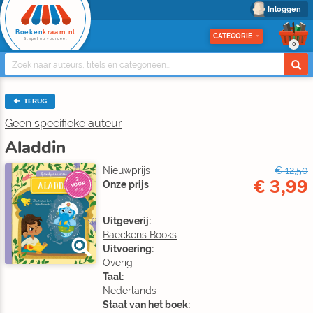
Inloggen
Boeken
kraam.nl
CATEGORIE
Stapel op voordeel
0
TERUG
Geen specifieke auteur
Aladdin
Nieuwprijs
€ 12,50
€ 3,99
3
Onze prijs
VOOR
€10
Uitgeverij:
Baeckens Books
Uitvoering:
Overig
Taal:
Nederlands
Staat van het boek: