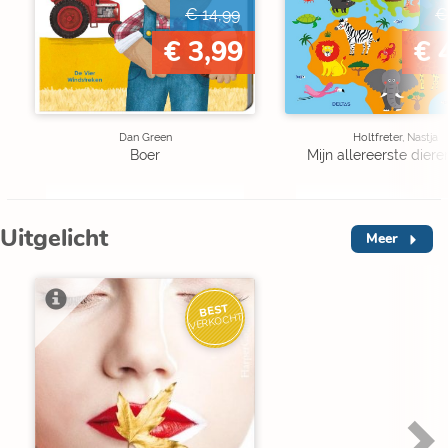
€ 14,99
€
€ 3,99
€ 
Dan Green
Holtfreter, Nastja
Boer
Mijn allereerste diere
Uitgelicht
Meer
BEST
VERKOCHT