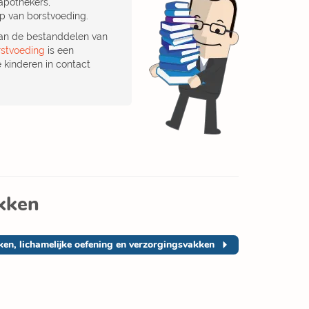
apothekers,
op van borstvoeding.
 van de bestanddelen van
rstvoeding
is een
 kinderen in contact
akken
n, lichamelijke oefening en verzorgingsvakken