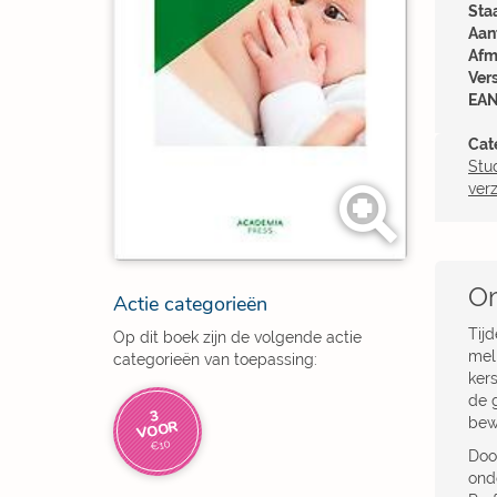
Sta
Aant
Afm
Ver
EAN
Cat
Stu
ver
Om
Actie categorieën
Tij
Op dit boek zijn de volgende actie
mel
categorieën van toepassing:
ker
de 
3
bew
VOOR
€10
Doo
ond