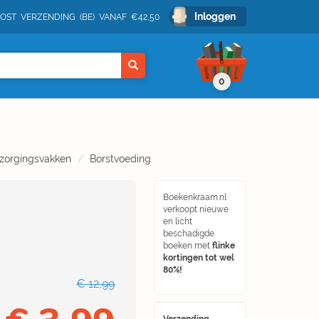
Inloggen
POST VERZENDING (BE) VANAF €42,50
0
rzorgingsvakken
Borstvoeding
Boekenkraam.nl
verkoopt nieuwe
en licht
beschadigde
boeken met
flinke
kortingen tot wel
80%!
€ 12,99