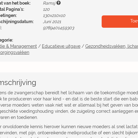
at van het boek:
Ramsj
al Pagina's:
120
etingen:
130x210x10
Toe
schijningsdatum:
Juni 2021
:
9789401459303
egorie:
die & Management
/
Educatieve uitgave
/
Gezondheidsvakken, licha
zorgingsvakken
schrijving
dens de zwangerschap bereidt het lichaam van de toekomstige moed
k te produceren voor haar kind - en dat is de beste start die een bab
sverse moeders weten vaak niet wat er allemaal bij het geven van bo
geschikte voedingshouding vinden, de zuigeling correct aanleggen 
aren en toedienen.
r onvoldoende kennis hierover kunnen nieuwe moeders al snel lacta
ervinden, met pijn, ontoereikende melkproductie of een slecht bijko