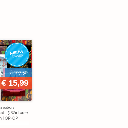
NIEUW
BINNEN
€ 107,50
€ 15,99
se auteurs
et | 5 Winterse
n | OP=OP