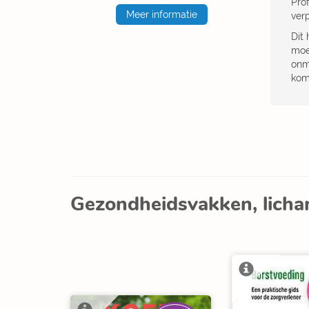
Pro
Meer informatie
ver
Dit
moe
onm
kom
Gezondheidsvakken, licha