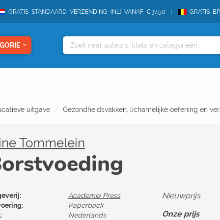
GRATIS STANDAARD VERZENDING (NL) VANAF €37,50
GRATIS B
GORIE
catieve uitgave
Gezondheidsvakken, lichamelijke oefening en ve
line Tommelein
orstvoeding
Nieuwprijs
everij:
Academia Press
voering:
Paperback
Onze prijs
:
Nederlands