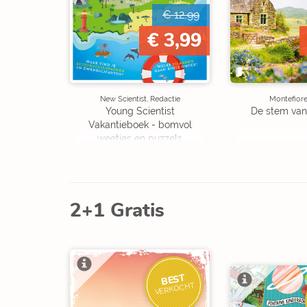
€ 12,99
€ 3,99
New Scientist, Redactie
Montefiore
Young Scientist
De stem van
Vakantieboek - bomvol
weetjes en puzzels
2+1 Gratis
BEST
VERKOCHT