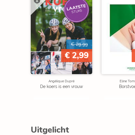
LAATSTE
STUKS
€ 29,99
€ 2,99
Angélique Dupré
Eline Tom
De koers is een vrouw
Borstvo
Uitgelicht