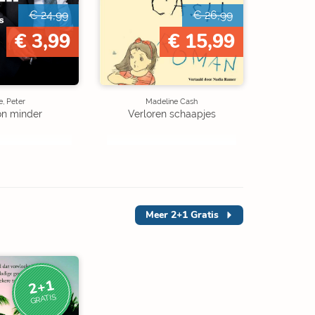
€ 24,99
€ 26,99
€ 3,99
€ 15,99
, Peter
Madeline Cash
on minder
Verloren schaapjes
Meer
2+1 Gratis
2+1
GRATIS