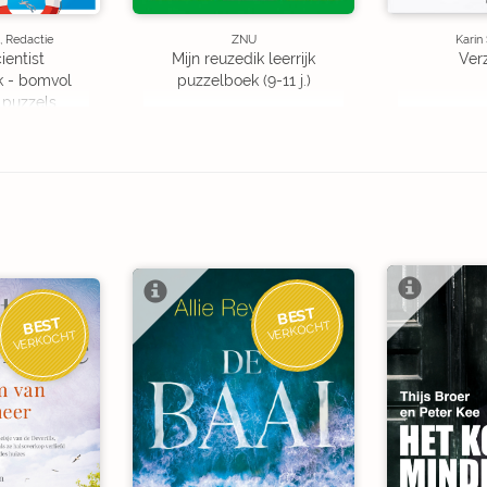
, Redactie
ZNU
Karin
ientist
Mijn reuzedik leerrijk
Ver
k - bomvol
puzzelboek (9-11 j.)
 puzzels
BEST
BEST
VERKOCHT
VERKOCHT