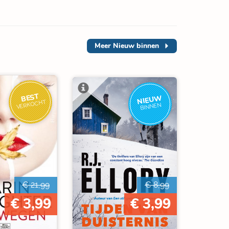
Meer
Nieuw binnen
BEST
NIEUW
VERKOCHT
BINNEN
€ 21,99
€ 8,99
€ 3,99
€ 3,99