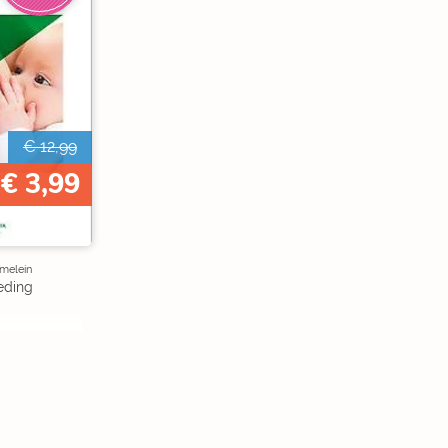
€ 12,99
€ 3,99
melein
eding