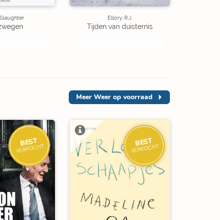
 Slaughter
Ellory, R.J.
zwegen
Tijden van duisternis
Meer
Weer op voorraad
BEST
BEST
VERKOCHT
VERKOCHT