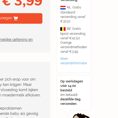
€ 3,99
Verzending
NL: Gratis
standaard
verzending vanaf
voegen
€37,50
BE: Gratis
bpost verzending
vanaf €42,50
melijke oefening en
Overige
verzendmethoden
vanaf €3,99.
Meer
verzendinformatie
er zich erop voor om
Op werkdagen
y kan krijgen. Maar
vóór 14:00
rstvoeding komt kijken:
besteld
en moedermelk afkolven,
(en betaald)
dezelfde dag
verzonden.
tieproblemen
mende baby als gevolg.