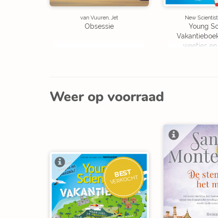
van Vuuren, Jet
New Scientist
Obsessie
Young Sc
Vakantieboe
weetjes en
Weer op voorraad
BEST
VERKOCHT