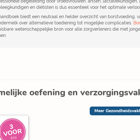
fessionele begeleiding door vroedvrouwen, artsen, lactatiekundigen, 
pleegkundigen en diëtisten is dus essentieel voor het optimale verlo
 handboek biedt een neutraal en helder overzicht van borstvoeding,
dermelk over alternatieve toediening tot mogelijke complicaties.
Bo
isbare wetenschappelijke bron voor alle zorgverleners die met jonge
en.
melijke oefening en verzorgingsv
Meer
Gezondheidsvakke
3
V
O
O
R
€10