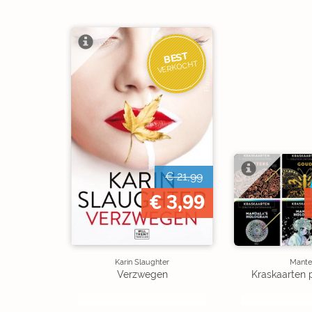
BEST
VERKOCHT
€ 21,99
€ 3,99
Karin Slaughter
Mante
Verzwegen
Kraskaarten 