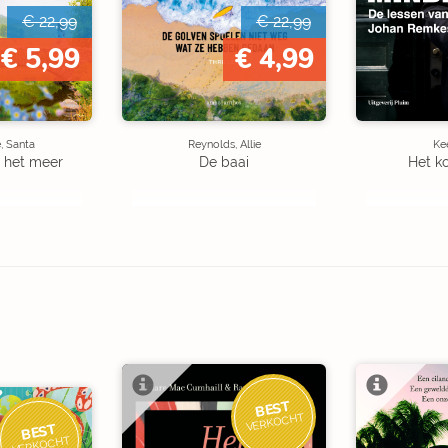
€ 22,99
€ 22,99
€ 5,99
€ 4,99
, Santa
Reynolds, Allie
Kee
 het meer
De baai
Het k
BEST
VERKOCHT
BEST
VERKOCHT