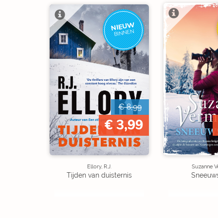
NIEUW
BINNEN
€ 8,99
€ 3,99
Ellory, R.J.
Suzanne V
Tijden van duisternis
Sneeuw