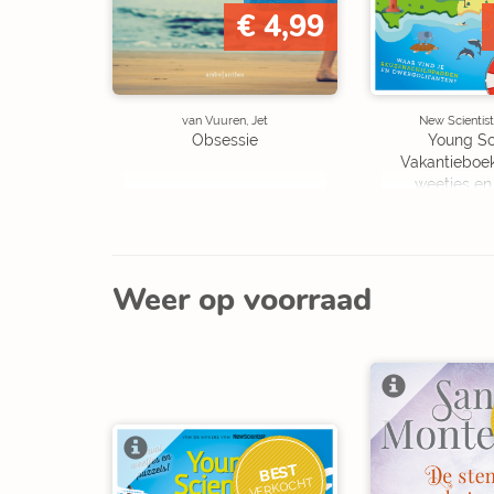
€ 4,99
van Vuuren, Jet
New Scientist
Obsessie
Young Sc
Vakantieboe
weetjes en
Weer op voorraad
BEST
VERKOCHT