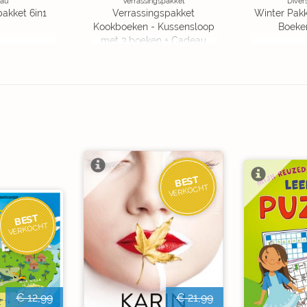
au
Verrassingspakket
Diver
pakket 6in1
Verrassingspakket
Winter Pakk
Kookboeken - Kussensloop
Boeke
met 3 boeken + Cadeau
OP=OP
BEST
VERKOCHT
BEST
VERKOCHT
€ 12,99
€ 21,99