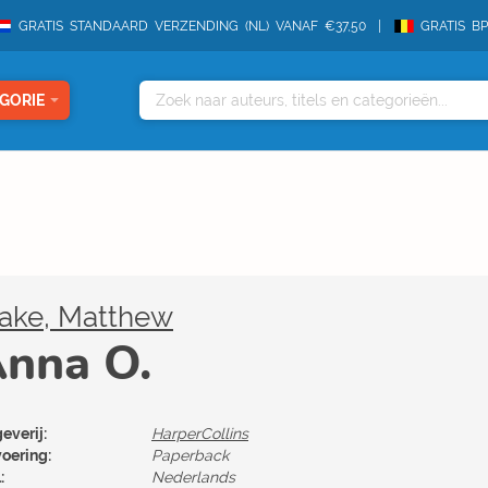
GRATIS STANDAARD VERZENDING (NL) VANAF €37,50
GRATIS B
GORIE
lake, Matthew
nna O.
everij:
HarperCollins
voering:
Paperback
:
Nederlands