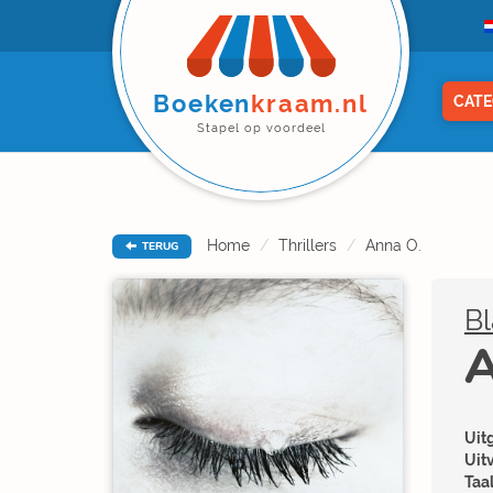
Boeken
kraam.nl
CATE
Stapel op voordeel
Home
Thrillers
Anna O.
TERUG
B
A
Uitg
Uit
Taal