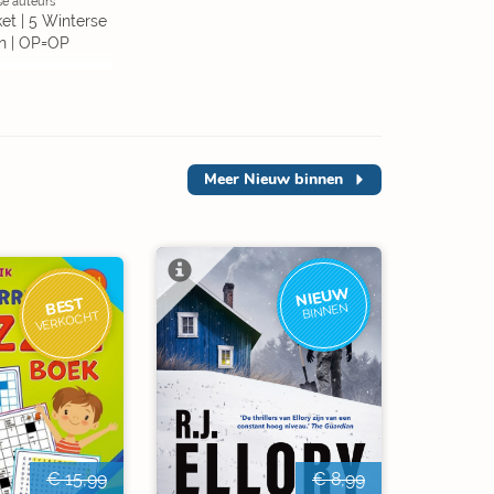
se auteurs
et | 5 Winterse
n | OP=OP
Meer
Nieuw binnen
NIEUW
BEST
BINNEN
VERKOCHT
€ 15,99
€ 8,99