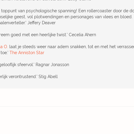
t toppunt van psychologische spanning! Een rollercoaster door de d
selijke geest, vol plotwendingen en personages van vlees en bloed
alenverteller.’ Jeffery Deaver
treem goed met een heerlijke twist.' Cecelia Ahern
a O.
laat je steeds weer naar adem snakken, tot en met het verrasse
toe.’
The Anniston Star
gelooflijk sfeervol.' Ragnar Jonasson
rlijk verontrustend.' Stig Abell