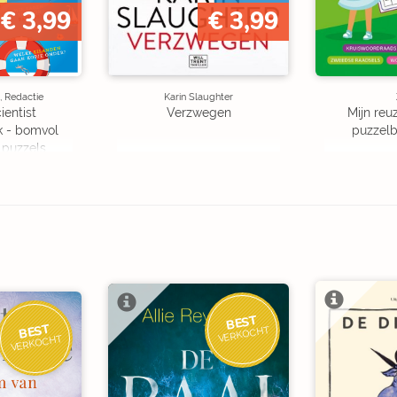
€ 3,99
€ 3,99
, Redactie
Karin Slaughter
ientist
Verzwegen
Mijn reuz
k - bomvol
puzzelbo
 puzzels
BEST
BEST
VERKOCHT
VERKOCHT