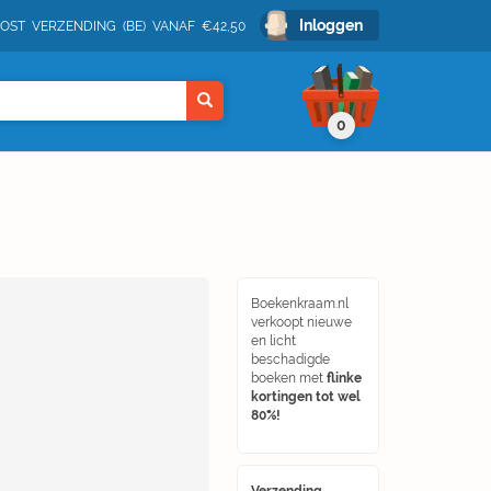
Inloggen
POST VERZENDING (BE) VANAF €42,50
0
Boekenkraam.nl
verkoopt nieuwe
en licht
beschadigde
boeken met
flinke
kortingen tot wel
80%!