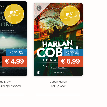
BEST
BEST
VERKOCHT
VERKOCHT
€ 22,50
€ 22,99
€ 4,99
€ 6,99
 de Bruyn
Coben, Harlan
uldige moord
Terugkeer