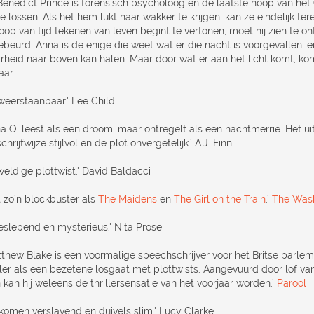
 Benedict Prince is forensisch psycholoog en de laatste hoop van h
e lossen. Als het hem lukt haar wakker te krijgen, kan ze eindelijk te
oop van tijd tekenen van leven begint te vertonen, moet hij zien te o
gebeurd. Anna is de enige die weet wat er die nacht is voorgevallen, 
rheid naar boven kan halen. Maar door wat er aan het licht komt, ko
ar...
weerstaanbaar.' Lee Child
a O. leest als een droom, maar ontregelt als een nachtmerrie. Het ui
chrijfwijze stijlvol en de plot onvergetelijk.’ A.J. Finn
weldige plottwist.' David Baldacci
t zo’n blockbuster als
The Maidens
en
The Girl on the Train
.’
The Wash
eslepend en mysterieus.' Nita Prose
thew Blake is een voormalige speechschrijver voor het Britse parlemen
iller als een bezetene losgaat met plottwists. Aangevuurd door lof va
 kan hij weleens de thrillersensatie van het voorjaar worden.’
Parool
lkomen verslavend en duivels slim.' Lucy Clarke