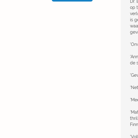
Dr.
op t
verl
is 
waa
geva
'On
‘Ann
de s
'Ge
‘Ne
'Me
‘Mat
thr
Finn
'Vo