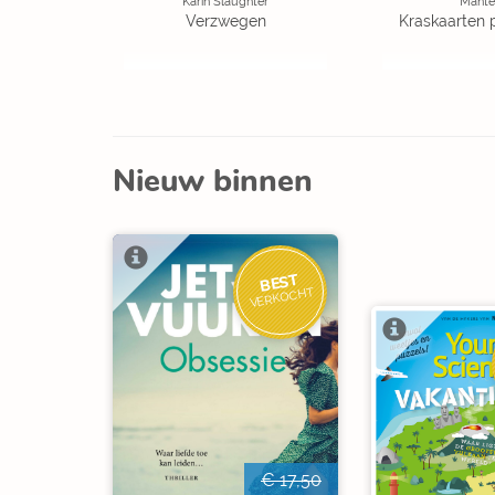
Karin Slaughter
Mante
Verzwegen
Kraskaarten 
Nieuw binnen
BEST
VERKOCHT
€ 17,50