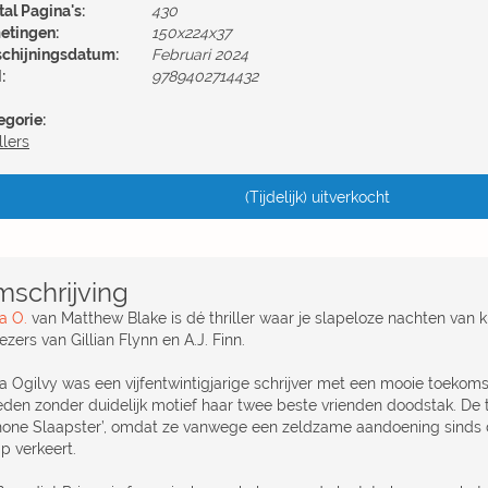
al Pagina's:
430
etingen:
150x224x37
schijningsdatum:
Februari 2024
:
9789402714432
egorie:
llers
(Tijdelijk) uitverkocht
schrijving
a O.
van Matthew Blake is dé thriller waar je slapeloze nachten van k
ezers van Gillian Flynn en A.J. Finn.
 Ogilvy was een vijfentwintigjarige schrijver met een mooie toekomst.
eden zonder duidelijk motief haar twee beste vrienden doodstak. De
hone Slaapster’, omdat ze vanwege een zeldzame aandoening sinds di
p verkeert.