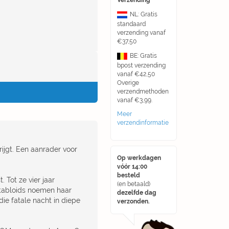
Verzending
NL: Gratis
standaard
verzending vanaf
€37,50
BE: Gratis
bpost verzending
vanaf €42,50
Overige
verzendmethoden
vanaf €3,99.
Meer
verzendinformatie
rijgt. Een aanrader voor
Op werkdagen
vóór 14:00
besteld
 Tot ze vier jaar
(en betaald)
 tabloids noemen haar
dezelfde dag
e fatale nacht in diepe
verzonden.