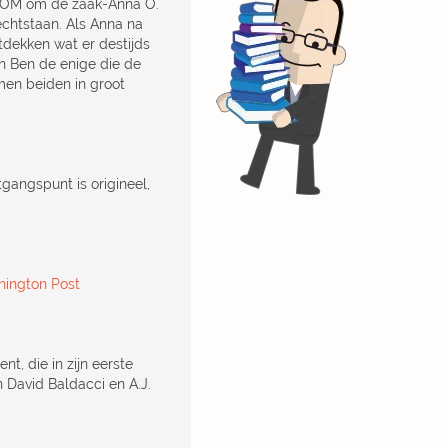
et OM om de zaak-Anna O.
rechtstaan. Als Anna na
ntdekken wat er destijds
en Ben de enige die de
men beiden in groot
tgangspunt is origineel,
ington Post
t, die in zijn eerste
n David Baldacci en A.J.