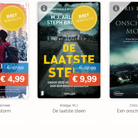
BEST
BEST
VERKOCHT
VERKOCHT
€ 17,50
€ 22,99
€ 4,99
€ 9,99
ermeer
Arlidge, M.J.
Chris
storm
De laatste steen
Een onsch