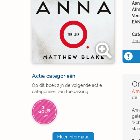
Aant
Afm
Ver
EAN
Cat
Thri
Actie categorieën
Om
Op dit boek zijn de volgende actie
Ann
categorieën van toepassing:
de l
3
Anna
VOOR
€10
gel
‘Sc
slaa
Meer informatie