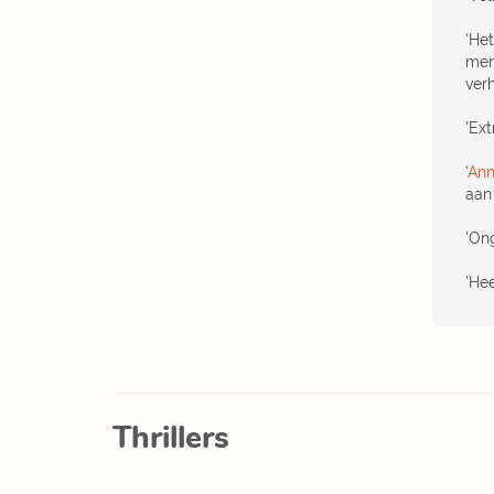
‘He
men
verh
'Ex
‘
Ann
aan 
'On
'Hee
Thrillers