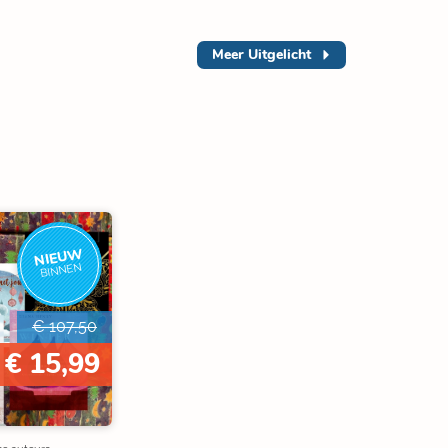
Meer
Uitgelicht
NIEUW
BINNEN
€ 107,50
€ 15,99