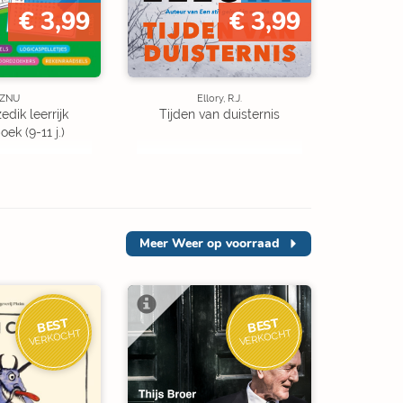
€ 3,99
€ 3,99
ZNU
Ellory, R.J.
edik leerrijk
Tijden van duisternis
ek (9-11 j.)
Meer
Weer op voorraad
BEST
BEST
VERKOCHT
VERKOCHT