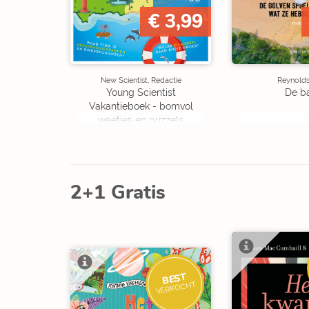
€ 3,99
New Scientist, Redactie
Reynolds,
Young Scientist
De b
Vakantieboek - bomvol
weetjes en puzzels
2+1 Gratis
BEST
VERKOCHT