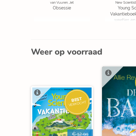
van Vuuren, Jet
New Scientist
Obsessie
Young Sc
Vakantieboe
weetjes en
Weer op voorraad
BEST
VERKOCHT
€ 12,99