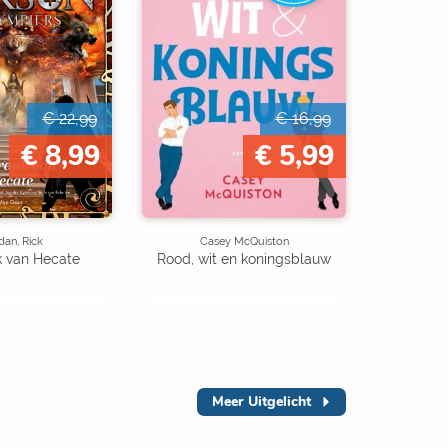
€ 22,99
€ 16,99
€ 8,99
€ 5,99
dan, Rick
Casey McQuiston
 van Hecate
Rood, wit en koningsblauw
Meer
Uitgelicht