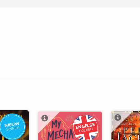
NIEUW
ENGELSE
BINNEN
BOEKEN