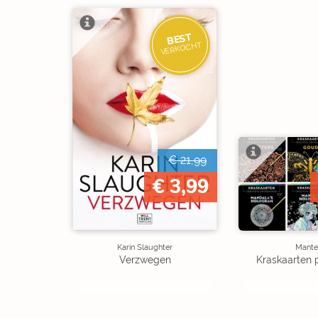
BEST
VERKOCHT
€ 21,99
€ 3,99
Karin Slaughter
Mante
Verzwegen
Kraskaarten 