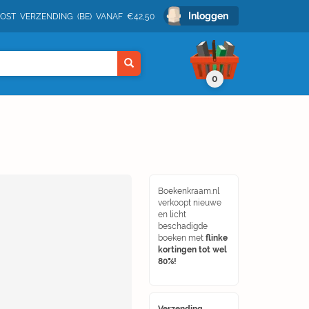
Inloggen
POST VERZENDING (BE) VANAF €42,50
0
Boekenkraam.nl
verkoopt nieuwe
en licht
beschadigde
boeken met
flinke
kortingen tot wel
80%!