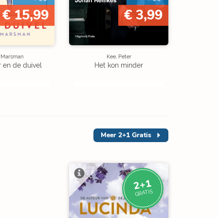
€ 15,99
€ 3,99
e Marsman
Kee, Peter
r en de duivel
Het kon minder
Meer
2+1 Gratis
2+1
GRATIS