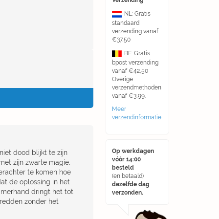
Verzending
NL: Gratis
standaard
verzending vanaf
€37,50
BE: Gratis
bpost verzending
vanaf €42,50
Overige
verzendmethoden
vanaf €3,99.
Meer
verzendinformatie
Op werkdagen
t dood blijkt te zijn
vóór 14:00
met zijn zwarte magie,
besteld
 erachter te komen hoe
(en betaald)
at de oplossing in het
dezelfde dag
amerhand dringt het tot
verzonden.
 redden zonder het