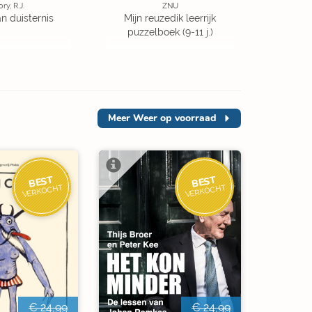
ory, R.J.
ZNU
an duisternis
Mijn reuzedik leerrijk
puzzelboek (9-11 j.)
Meer
Weer op voorraad
BEST
BEST
VERKOCHT
VERKOCHT
€ 24,99
€ 24,99