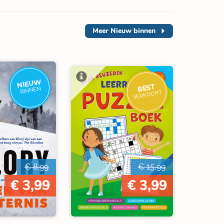
Meer
Nieuw binnen
NIEUW
BEST
BINNEN
VERKOCHT
€ 8,99
€ 15,99
€ 3,99
€ 3,99