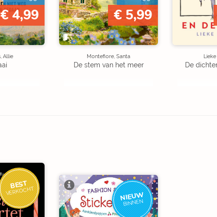
€ 4,99
€ 5,99
 Allie
Montefiore, Santa
Liek
aai
De stem van het meer
De dichte
BEST
VERKOCHT
NIEUW
BINNEN