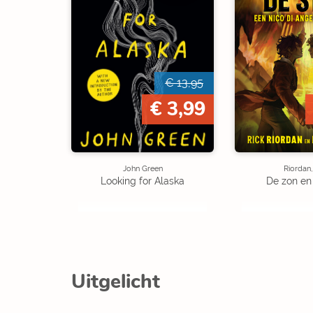
€ 13,95
€ 3,99
John Green
Riordan,
Looking for Alaska
De zon en
Uitgelicht