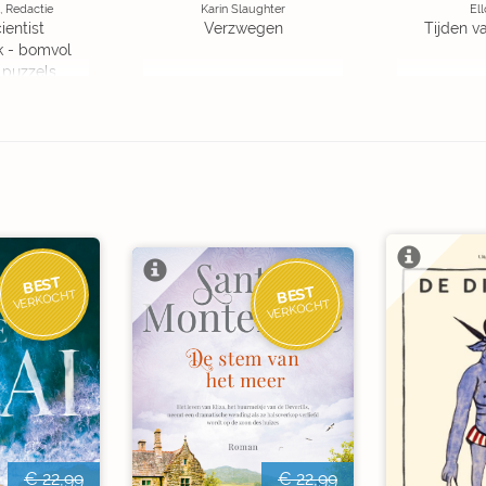
, Redactie
Karin Slaughter
Ell
ientist
Verzwegen
Tijden v
k - bomvol
 puzzels
BEST
BEST
VERKOCHT
VERKOCHT
€ 22,99
€ 22,99