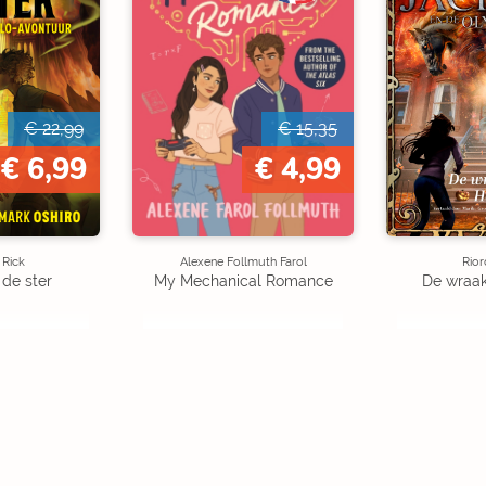
€ 22,99
€ 15,35
€ 6,99
€ 4,99
 Rick
Alexene Follmuth Farol
Rior
 de ster
My Mechanical Romance
De wraak