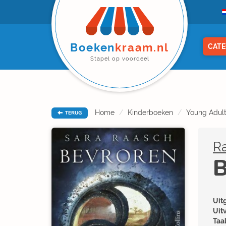
Boeken
kraam.nl
CATE
Stapel op voordeel
Home
Kinderboeken
Young Adul
TERUG
Ra
B
Uitg
Uit
Taal