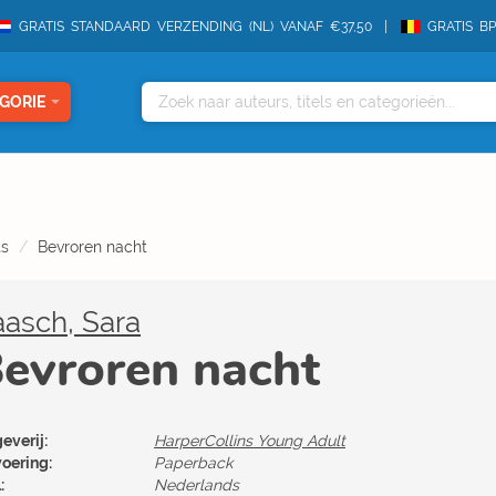
GRATIS STANDAARD VERZENDING (NL) VANAF €37,50
GRATIS B
GORIE
ts
Bevroren nacht
asch, Sara
evroren nacht
everij:
HarperCollins Young Adult
voering:
Paperback
:
Nederlands