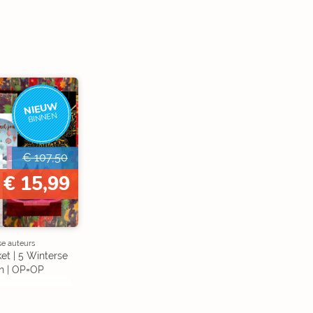
NIEUW
BINNEN
€ 107,50
€ 15,99
se auteurs
et | 5 Winterse
n | OP=OP