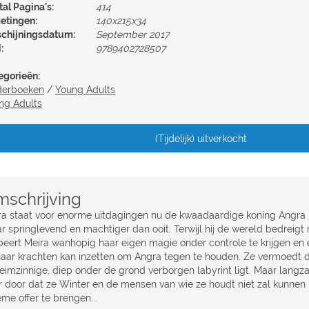
al Pagina's:
414
etingen:
140x215x34
schijningsdatum:
September 2017
:
9789402728507
egorieën:
derboeken
/
Young Adults
ng Adults
(Tijdelijk) uitverkocht
schrijving
ra staat voor enorme uitdagingen nu de kwaadaardige koning Angra nie
r springlevend en machtiger dan ooit. Terwijl hij de wereld bedreigt 
beert Meira wanhopig haar eigen magie onder controle te krijgen en
haar krachten kan inzetten om Angra tegen te houden. Ze vermoedt d
eimzinnige, diep onder de grond verborgen labyrint ligt. Maar langz
r door dat ze Winter en de mensen van wie ze houdt niet zal kunnen
eme offer te brengen...