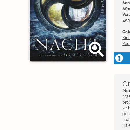
Aant
Afm
Ver
EAN
Cat
Kin
You
Om
Mei
maa
pro
ze 
geh
haa
ulti