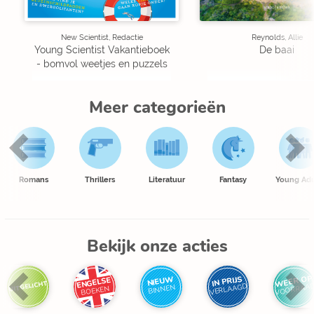
New Scientist, Redactie
Reynolds, Allie
Young Scientist Vakantieboek
De baai
- bomvol weetjes en puzzels
Meer categorieën
Romans
Thrillers
Literatuur
Fantasy
Young Adu
Bekijk onze acties
WEER OP
IN PRIJS
NIEUW
ENGELSE
UITGELICHT
VOORRAA
VERLAAGD
BINNEN
BOEKEN