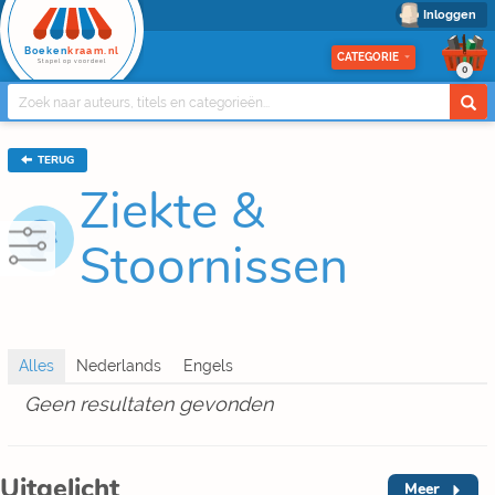
Inloggen
Boeken
kraam.nl
CATEGORIE
Stapel op voordeel
0
TERUG
Ziekte &
Stoornissen
Geen resultaten gevonden
Uitgelicht
Meer