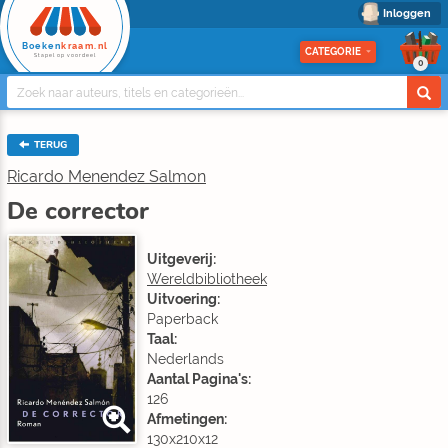
Inloggen
Boeken
kraam.nl
CATEGORIE
Stapel op voordeel
0
TERUG
Ricardo Menendez Salmon
De corrector
Uitgeverij:
Wereldbibliotheek
Uitvoering:
Paperback
Taal:
Nederlands
Aantal Pagina's:
126
Afmetingen:
130x210x12