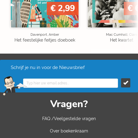
€ 2,99
€ 
Davenport, Amber
Mac Cumhaill, Clare
Het feestelijke feitjes doeboek
Het kwartet
Schrijf je nu in voor de Nieuwsbrief
Vragen?
FAQ /Veelgestelde vragen
Over boekenkraam