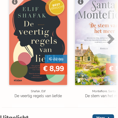
BEST
V
VERKOCHT
€ 22,99
€
€ 8,99
€ 
Shafak, Elif
Montefiore, Santa
De veertig regels van liefde
De stem van het m
Uitgelicht
Meer