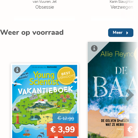
van Vuuren, Jet
Karin Slaughter
Obsessie
Verzwegen
Weer op voorraad
Meer
V
BEST
VERKOCHT
€ 12,99
€
€ 3,99
€ 