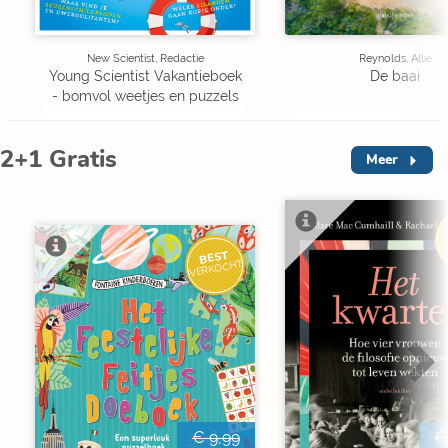
New Scientist, Redactie
Reynolds, Allie
Young Scientist Vakantieboek
De baai
- bomvol weetjes en puzzels
2+1 Gratis
Meer
V
BEST
VERKOCHT
€ 9,99
€